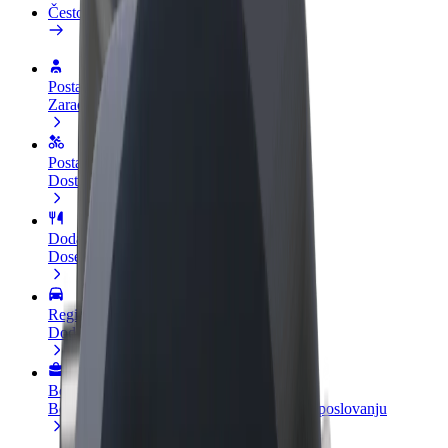
Često postavljana pitanja
Postani vozač
Zarađuj po vlastitim uvjetima
Postani dostavljač
Dostavljaj hranu i primaj tjedne isplate
Dodaj restoran ili trgovinu
Dosegni više kupaca i povećaj zaradu
Registriraj se kao vlasnik flote
Dodaj svoju flotu na Bolt i povećaj zaradu
Bolt for Business
Bolt proizvodi i usluge prilagođeni tvojem poslovanju