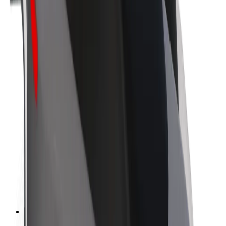
O platformi Bolt
Održivost uz Bolt
Projekt nula
Blog
Novosti
Smjernice za brend
Misija
Odnosi s investitorima
Vodstvo
Brend
Mediji
Urban Fund
Sigurnost