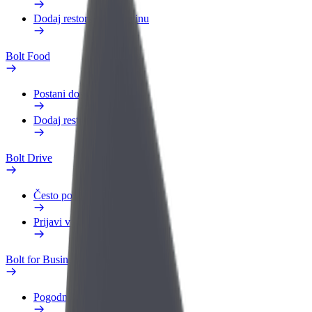
Dodaj restoran ili trgovinu
Bolt Food
Postani dostavljač
Dodaj restoran ili trgovinu
Bolt Drive
Često postavljana pitanja
Prijavi vozilo
Bolt for Business
Pogodnosti