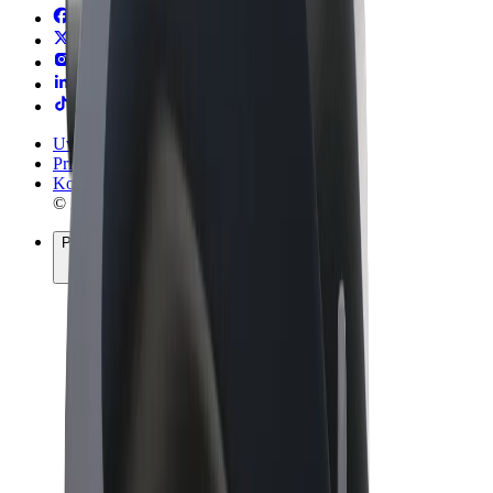
Uvjeti i odredbe
Privatnost
Kolačići
© 2026 Bolt Technology OÜ
Proizvodi
Vožnje
Romobili
Bolt Market
Bolt Food
Bolt Drive
Bolt for Business