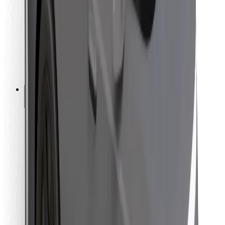
Za dostavljače
Bolt Food
Za vlasnike flota
Za restorane
Bolt for Business
Ostalo
Dobavljači
Uvjeti i odredbe
Kolačići
Sigurnost
Zatraži vožnju i putuj kroz nekoliko minuta!
Preuzmi aplikaciju Bolt