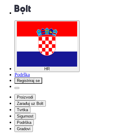
HR
Podrška
Registriraj se
Proizvodi
Zarađuj uz Bolt
Tvrtka
Sigurnost
Podrška
Gradovi