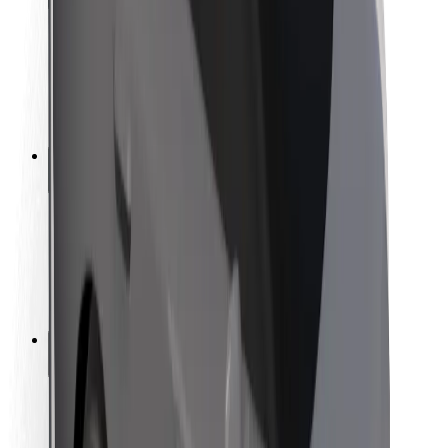
Sigurnost korisnika
Sigurnost vozača
Sigurnost na romobilu
Sigurnosni laboratorij
Gradovi
Lokacije
Gradska rješenja
Zračne luke
Bolt stanice za punjenje
Podrška
Za korisnike
Za vozače