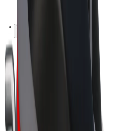
Električni bicikli
Bolt Plus
Zarađuj uz Bolt
Vozači
Zarada vozača
Dostavljači
Zarada dostavljača
Bolt Food trgovci
Flote
Franšize
Tvrtka
Karijere