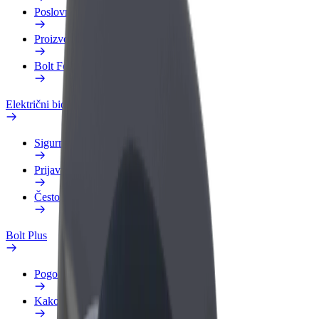
Poslovni profil
Proizvodi
Bolt Food za poslovne korisnike
Električni bicikli
Sigurnosni laboratorij
Prijavi problem
Često postavljana pitanja
Bolt Plus
Pogodnosti
Kako se pridružiti