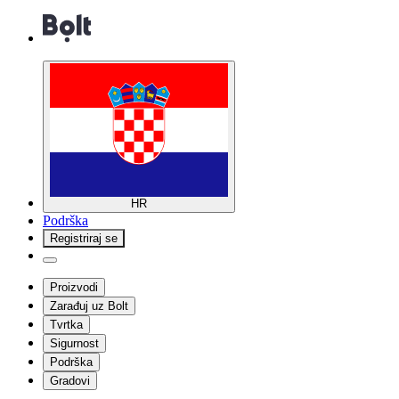
HR
Podrška
Registriraj se
Proizvodi
Zarađuj uz Bolt
Tvrtka
Sigurnost
Podrška
Gradovi