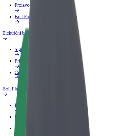
Proizvodi
Bolt Food za poslovne korisnike
Električni bicikli
Sigurnosni laboratorij
Prijavi problem
Često postavljana pitanja
Bolt Plus
Pogodnosti
Kako se pridružiti
Često postavljana pitanja