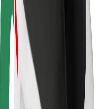
Sigurnost vozača
Sigurnost na romobilu
Sigurnosni laboratorij
Gradovi
Lokacije
Gradska rješenja
Zračne luke
Bolt stanice za punjenje
Podrška
Za korisnike
Za vozače
Za dostavljače