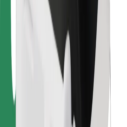
Bolt Food
Za vlasnike flota
Za restorane
Bolt for Business
Ostalo
Dobavljači
Uvjeti i odredbe
Kolačići
Sigurnost
Zatraži vožnju i putuj kroz nekoliko minuta!
Preuzmi aplikaciju Bolt
Pronađi svoje najdraže jelo!