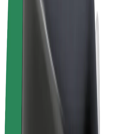
Uvjeti i odredbe
Privatnost
Kolačići
© 2026 Bolt Technology OÜ
Proizvodi
Vožnje
Romobili
Bolt Market
Bolt Food
Bolt Drive
Bolt for Business
Električni bicikli