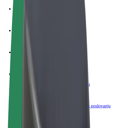
Postani vozač
Zarađuj po vlastitim uvjetima
Postani dostavljač
Dostavljaj hranu i primaj tjedne isplate
Dodaj restoran ili trgovinu
Dosegni više kupaca i povećaj zaradu
Registriraj se kao vlasnik flote
Dodaj svoju flotu na Bolt i povećaj zaradu
Bolt for Business
Bolt proizvodi i usluge prilagođeni tvojem poslovanju