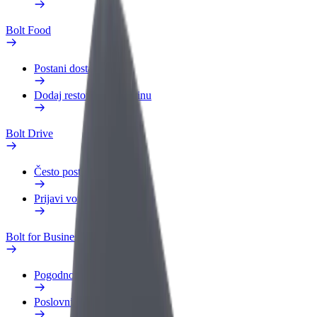
Bolt Food
Postani dostavljač
Dodaj restoran ili trgovinu
Bolt Drive
Često postavljana pitanja
Prijavi vozilo
Bolt for Business
Pogodnosti
Poslovni profil