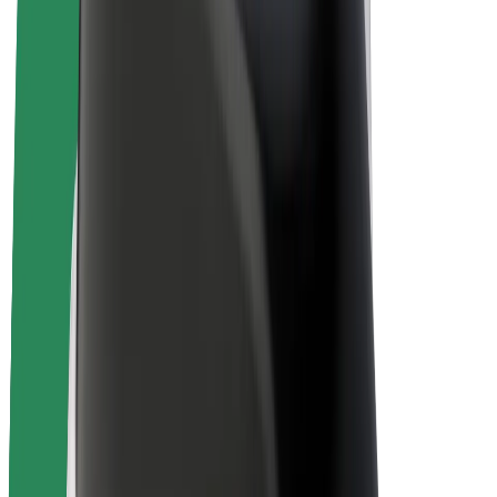
Bolt Plus
Zarađuj uz Bolt
Vozači
Zarada vozača
Dostavljači
Zarada dostavljača
Bolt Food trgovci
Flote
Franšize
Tvrtka
Karijere
O platformi Bolt