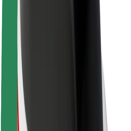
Održivost uz Bolt
Projekt nula
Blog
Novosti
Smjernice za brend
Misija
Odnosi s investitorima
Vodstvo
Brend
Mediji
Urban Fund
Sigurnost
Sigurnost korisnika