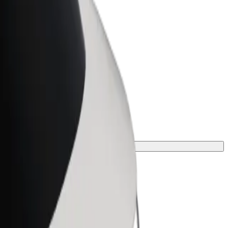
r Business
oizvodi i usluge prilagođeni tvojem
anju
je putovanje.