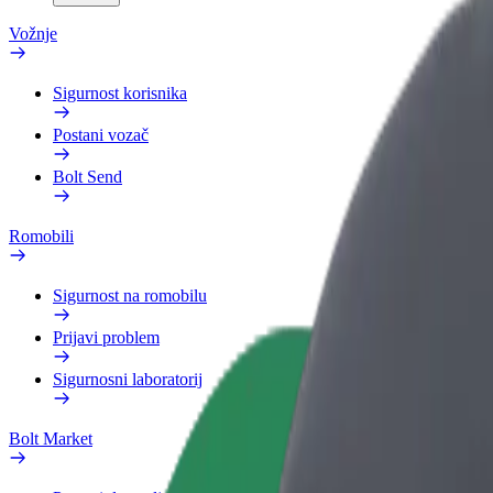
Vožnje
Sigurnost korisnika
Postani vozač
Bolt Send
Romobili
Sigurnost na romobilu
Prijavi problem
Sigurnosni laboratorij
Bolt Market