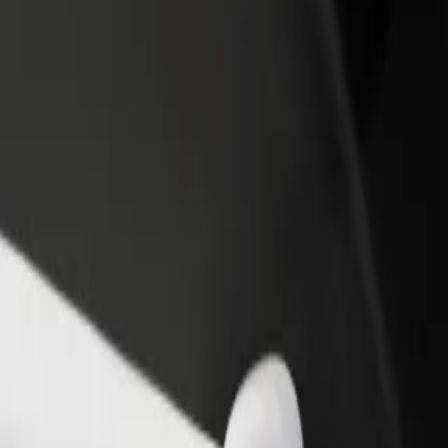
 restoran ili trgovinu
Registriraj se kao vlasnik flote
Bolt fo
ni više kupaca i povećaj
Dodaj svoju flotu na Bolt i povećaj
Bolt pr
du
zaradu
poslov
i Szpital Kliniczny
ytecki Szpital Kliniczny? Istraži naše usluge i pronađi savršenu za svo
Preuzmi aplikaciju