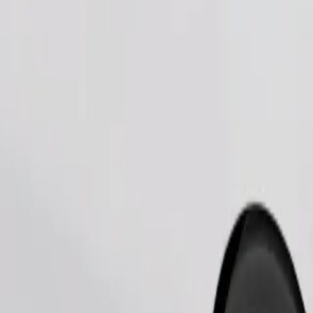
Zatraži vožnju