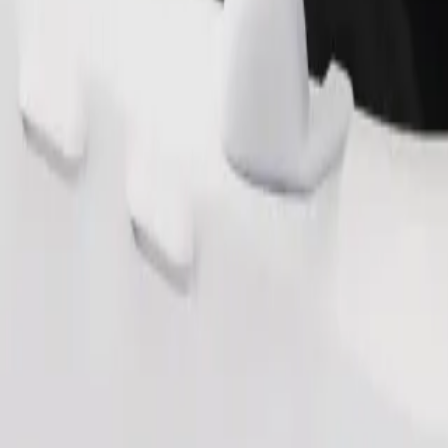
Zatraži vožnju