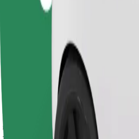
Pouzdane vožnje u svakodnevnim automobilima srednje veličine.
Procijenjeno trajanje putovanja
7 min
Procijenjena udaljenost
3 km
Putnici
1-4
Procijenjena cijena
12,30 PLN
Comfort
Veći automobili s više mjesta za noge i prtljagu
Procijenjeno trajanje putovanja
7 min