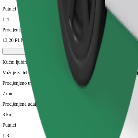
Putnici
1-4
Procijenjena cijena
13,20 PLN
Kućni ljubimci
Vožnje za tebe i tvog ljubimca. Psi moraju nositi brnjicu, male životin
Procijenjeno trajanje putovanja
7 min
Procijenjena udaljenost
3 km
Putnici
1-3