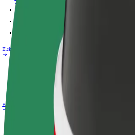
Poslovni profil
Proizvodi
Bolt Food za poslovne korisnike
Električni bicikli
Sigurnosni laboratorij
Prijavi problem
Često postavljana pitanja
Bolt Plus
Pogodnosti
Kako se pridružiti