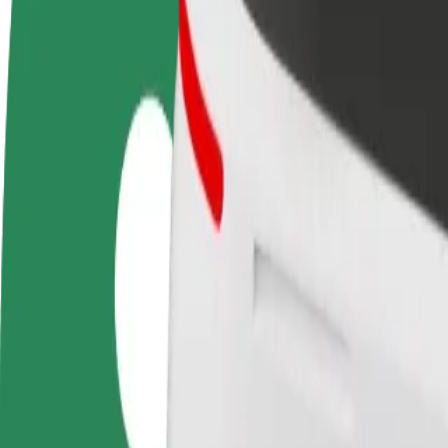
Često postavljana pitanja
Postani vozač
Postani dostavljač
Dodaj
Zarađuj po vlastitim
Dostavljaj hranu i primaj tjedne
Doseg
uvjetima
isplate
zara
Kako doći od Dworzec PKP Białystok do Uniwersyteck
Tražiš najbolji način da stigneš od Dworzec PKP Białystok do Uniwers
Od
Dworzec PKP Białystok
Do
Uniwersytecki Szpital Kliniczny
Udobnost i praktičnost su nadohvat ruke!
Bolt