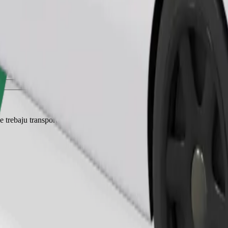
Zatraži vožnju
je trebaju transporter, a sjedala moraju biti zaštićena dekom ili podlogom