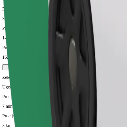
Procijenjena udaljenost
3 km
Putnici
1-4
Procijenjena cijena
16,30 PLN
Zelena
Ugodne vožnje u hibridnim i električnim vozilima
Procijenjeno trajanje putovanja
7 min
Procijenjena udaljenost
3 km