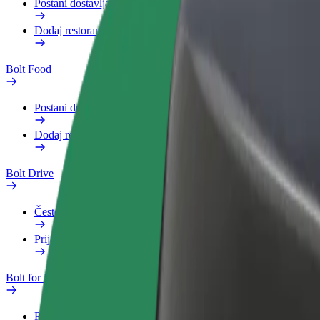
Postani dostavljač
Dodaj restoran ili trgovinu
Bolt Food
Postani dostavljač
Dodaj restoran ili trgovinu
Bolt Drive
Često postavljana pitanja
Prijavi vozilo
Bolt for Business
Pogodnosti