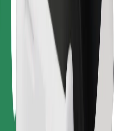
Bolt Food
Za vlasnike flota
Za restorane
Bolt for Business
Ostalo
Dobavljači
Uvjeti i odredbe
Kolačići
Sigurnost
Zatraži vožnju i putuj kroz nekoliko minuta!
Preuzmi aplikaciju Bolt
Pronađi svoje najdraže jelo!