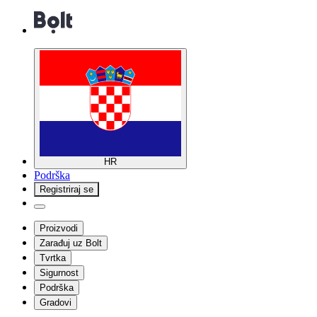
HR
Podrška
Registriraj se
Proizvodi
Zarađuj uz Bolt
Tvrtka
Sigurnost
Podrška
Gradovi