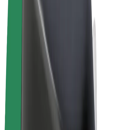
Uvjeti i odredbe
Privatnost
Kolačići
© 2026 Bolt Technology OÜ
Proizvodi
Vožnje
Romobili
Bolt Market
Bolt Food
Bolt Drive
Bolt for Business
Električni bicikli