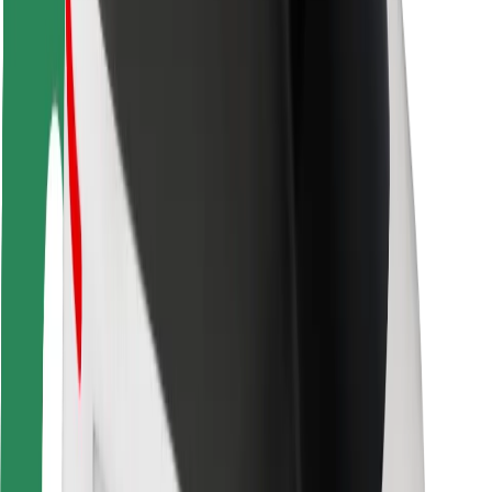
Sigurnost vozača
Sigurnost na romobilu
Sigurnosni laboratorij
Gradovi
Lokacije
Gradska rješenja
Zračne luke
Bolt stanice za punjenje
Podrška
Za korisnike
Za vozače
Za dostavljače