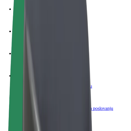
Postani vozač
Zarađuj po vlastitim uvjetima
Postani dostavljač
Dostavljaj hranu i primaj tjedne isplate
Dodaj restoran ili trgovinu
Dosegni više kupaca i povećaj zaradu
Registriraj se kao vlasnik flote
Dodaj svoju flotu na Bolt i povećaj zaradu
Bolt for Business
Bolt proizvodi i usluge prilagođeni tvojem poslovanju