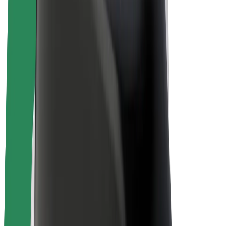
Bolt Plus
Zarađuj uz Bolt
Vozači
Zarada vozača
Dostavljači
Zarada dostavljača
Bolt Food trgovci
Flote
Franšize
Tvrtka
Karijere
O platformi Bolt