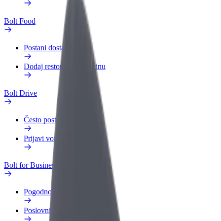
Bolt Food
Postani dostavljač
Dodaj restoran ili trgovinu
Bolt Drive
Često postavljana pitanja
Prijavi vozilo
Bolt for Business
Pogodnosti
Poslovni profil