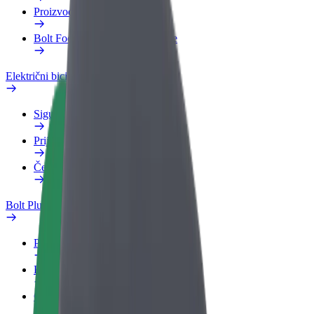
Proizvodi
Bolt Food za poslovne korisnike
Električni bicikli
Sigurnosni laboratorij
Prijavi problem
Često postavljana pitanja
Bolt Plus
Pogodnosti
Kako se pridružiti
Često postavljana pitanja