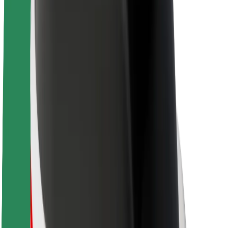
Održivost uz Bolt
Projekt nula
Blog
Novosti
Smjernice za brend
Misija
Odnosi s investitorima
Vodstvo
Brend
Mediji
Urban Fund
Sigurnost
Sigurnost korisnika