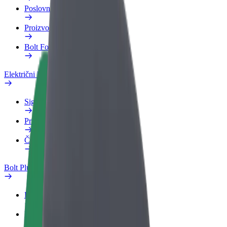
Poslovni profil
Proizvodi
Bolt Food za poslovne korisnike
Električni bicikli
Sigurnosni laboratorij
Prijavi problem
Često postavljana pitanja
Bolt Plus
Pogodnosti
Kako se pridružiti