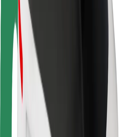
Sigurnost korisnika
Sigurnost vozača
Sigurnost na romobilu
Sigurnosni laboratorij
Gradovi
Lokacije
Gradska rješenja
Zračne luke
Bolt stanice za punjenje
Podrška
Za korisnike
Za vozače