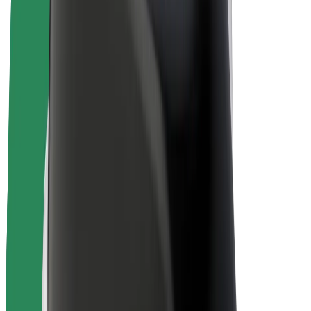
Električni bicikli
Bolt Plus
Zarađuj uz Bolt
Vozači
Zarada vozača
Dostavljači
Zarada dostavljača
Bolt Food trgovci
Flote
Franšize
Tvrtka
Karijere