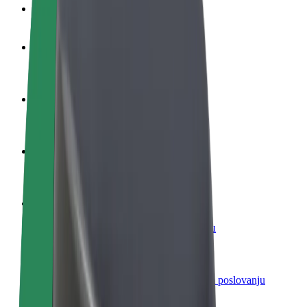
Često postavljana pitanja
Postani vozač
Zarađuj po vlastitim uvjetima
Postani dostavljač
Dostavljaj hranu i primaj tjedne isplate
Dodaj restoran ili trgovinu
Dosegni više kupaca i povećaj zaradu
Registriraj se kao vlasnik flote
Dodaj svoju flotu na Bolt i povećaj zaradu
Bolt for Business
Bolt proizvodi i usluge prilagođeni tvojem poslovanju