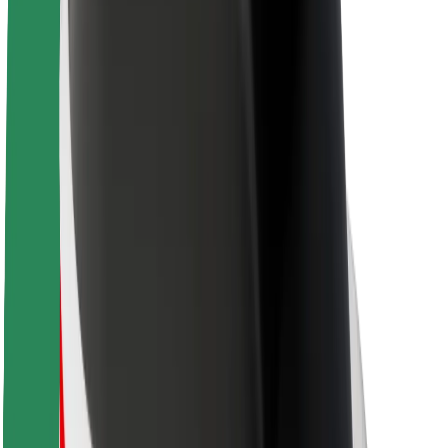
O platformi Bolt
Održivost uz Bolt
Projekt nula
Blog
Novosti
Smjernice za brend
Misija
Odnosi s investitorima
Vodstvo
Brend
Mediji
Urban Fund
Sigurnost