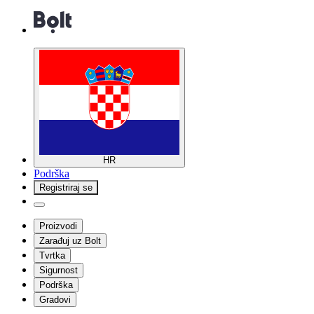
HR
Podrška
Registriraj se
Proizvodi
Zarađuj uz Bolt
Tvrtka
Sigurnost
Podrška
Gradovi