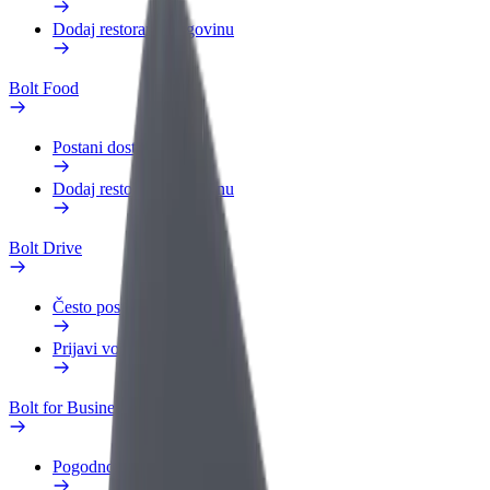
Dodaj restoran ili trgovinu
Bolt Food
Postani dostavljač
Dodaj restoran ili trgovinu
Bolt Drive
Često postavljana pitanja
Prijavi vozilo
Bolt for Business
Pogodnosti