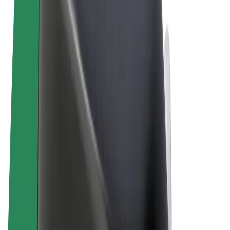
Uvjeti i odredbe
Privatnost
Kolačići
© 2026 Bolt Technology OÜ
Proizvodi
Vožnje
Romobili
Bolt Market
Bolt Food
Bolt Drive
Bolt for Business