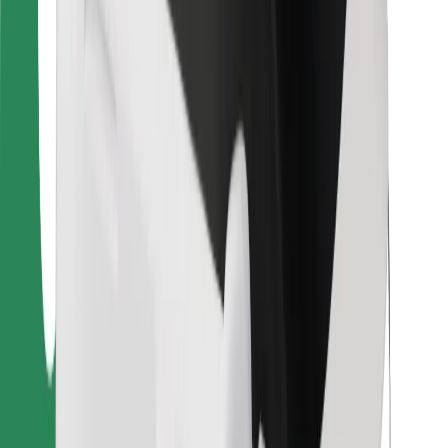
Za dostavljače
Bolt Food
Za vlasnike flota
Za restorane
Bolt for Business
Ostalo
Dobavljači
Uvjeti i odredbe
Kolačići
Sigurnost
Zatraži vožnju i putuj kroz nekoliko minuta!
Preuzmi aplikaciju Bolt