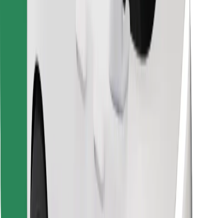
Pronađi svoje najdraže jelo!
Preuzmi aplikaciju Bolt Food