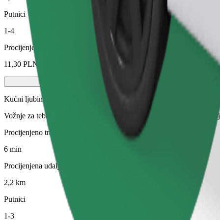
Putnici
1-4
Procijenjena cijena
11,30 PLN
Kućni ljubimci
Vožnje za tebe i tvog ljubimca. Psi moraju nositi brnjicu, male životin
Procijenjeno trajanje putovanja
6 min
Procijenjena udaljenost
2,2 km
Putnici
1-3