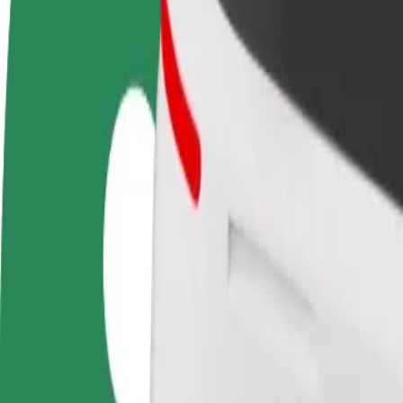
Često postavljana pitanja
Postani vozač
Postani dostavljač
Dodaj
Zarađuj po vlastitim
Dostavljaj hranu i primaj tjedne
Doseg
uvjetima
isplate
zara
Kako doći od Wojewódzki Szpital Zespolony im. Jędr
Tražiš najbolji način da stigneš od Wojewódzki Szpital Zespolony im.
Od
Wojewódzki Szpital Zespolony im. Jędrzeja Śniadeckiego
Do
Galeria Jurowiecka
Udobnost i praktičnost su nadohvat ruke!
Bolt