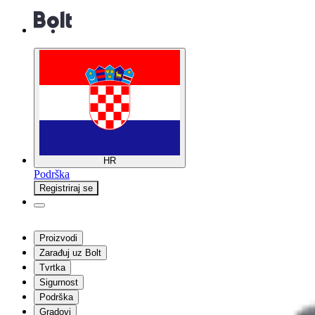
HR
Podrška
Registriraj se
Proizvodi
Zarađuj uz Bolt
Tvrtka
Sigurnost
Podrška
Gradovi