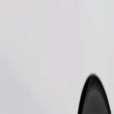
Zatraži vožnju