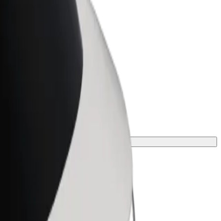
r Business
oizvodi i usluge prilagođeni tvojem
anju
onađi savršenu za svoje putovanje.