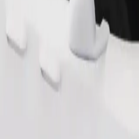
Zatraži vožnju