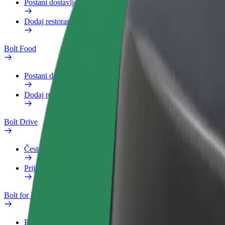
Postani dostavljač
Dodaj restoran ili trgovinu
Bolt Food
Postani dostavljač
Dodaj restoran ili trgovinu
Bolt Drive
Često postavljana pitanja
Prijavi vozilo
Bolt for Business
Pogodnosti