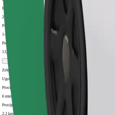
Procijenjena udaljenost
2,2 km
Putnici
1-4
Procijenjena cijena
13,60 PLN
Zelena
Ugodne vožnje u hibridnim i električnim vozilima
Procijenjeno trajanje putovanja
6 min
Procijenjena udaljenost
2,2 km