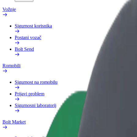
Vožnje
Sigurnost korisnika
Postani vozač
Bolt Send
Romobili
Sigurnost na romobilu
Prijavi problem
Sigurnosni laboratorij
Bolt Market