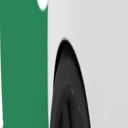
Pouzdane vožnje u svakodnevnim automobilima srednje veličine.
Procijenjeno trajanje putovanja
6 min
Procijenjena udaljenost
2,2 km
Putnici
1-4
Procijenjena cijena
10,20 PLN
Comfort
Veći automobili s više mjesta za noge i prtljagu
Procijenjeno trajanje putovanja
6 min