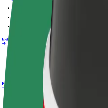
Poslovni profil
Proizvodi
Bolt Food za poslovne korisnike
Električni bicikli
Sigurnosni laboratorij
Prijavi problem
Često postavljana pitanja
Bolt Plus
Pogodnosti
Kako se pridružiti