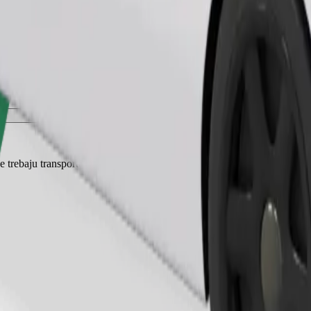
Zatraži vožnju
je trebaju transporter, a sjedala moraju biti zaštićena dekom ili podlogom