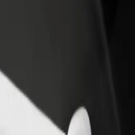
 restoran ili trgovinu
Registriraj se kao vlasnik flote
Bolt fo
ni više kupaca i povećaj
Dodaj svoju flotu na Bolt i povećaj
Bolt pr
du
zaradu
poslov
zeja Śniadeckiego do Galeria Jurowiecka
 Jędrzeja Śniadeckiego do Galeria Jurowiecka? Istraži naše usluge i pr
Preuzmi aplikaciju