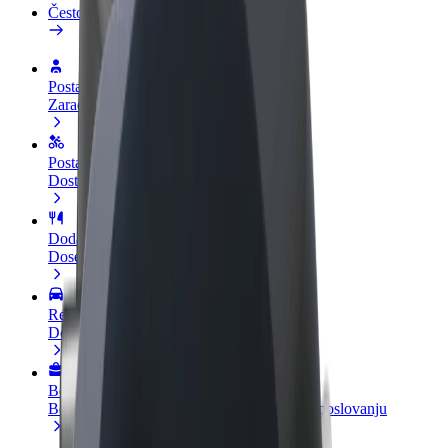
Često postavljana pitanja
Postani vozač
Zarađuj po vlastitim uvjetima
Postani dostavljač
Dostavljaj hranu i primaj tjedne isplate
Dodaj restoran ili trgovinu
Dosegni više kupaca i povećaj zaradu
Registriraj se kao vlasnik flote
Dodaj svoju flotu na Bolt i povećaj zaradu
Bolt for Business
Bolt proizvodi i usluge prilagođeni tvojem poslovanju