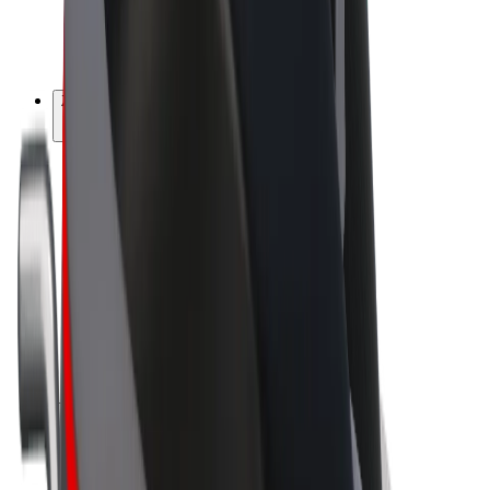
Električni bicikli
Bolt Plus
Zarađuj uz Bolt
Vozači
Zarada vozača
Dostavljači
Zarada dostavljača
Bolt Food trgovci
Flote
Franšize
Tvrtka
Karijere