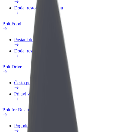
Dodaj restoran ili trgovinu
Bolt Food
Postani dostavljač
Dodaj restoran ili trgovinu
Bolt Drive
Često postavljana pitanja
Prijavi vozilo
Bolt for Business
Pogodnosti