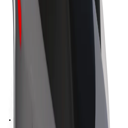
O platformi Bolt
Održivost uz Bolt
Projekt nula
Blog
Novosti
Smjernice za brend
Misija
Odnosi s investitorima
Vodstvo
Brend
Mediji
Urban Fund
Sigurnost