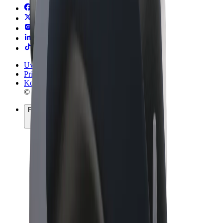
Uvjeti i odredbe
Privatnost
Kolačići
© 2026 Bolt Technology OÜ
Proizvodi
Vožnje
Romobili
Bolt Market
Bolt Food
Bolt Drive
Bolt for Business