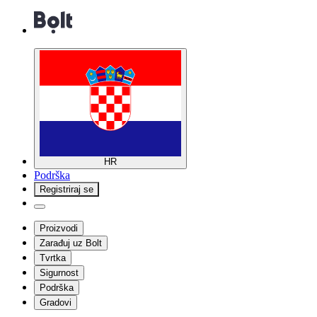
HR
Podrška
Registriraj se
Proizvodi
Zarađuj uz Bolt
Tvrtka
Sigurnost
Podrška
Gradovi