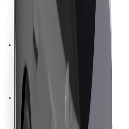
Sigurnost korisnika
Sigurnost vozača
Sigurnost na romobilu
Sigurnosni laboratorij
Gradovi
Lokacije
Gradska rješenja
Zračne luke
Bolt stanice za punjenje
Podrška
Za korisnike
Za vozače