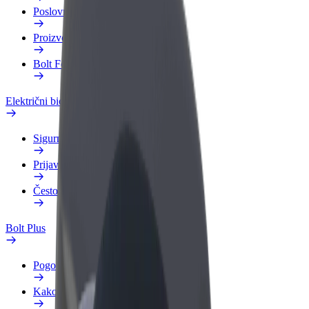
Poslovni profil
Proizvodi
Bolt Food za poslovne korisnike
Električni bicikli
Sigurnosni laboratorij
Prijavi problem
Često postavljana pitanja
Bolt Plus
Pogodnosti
Kako se pridružiti