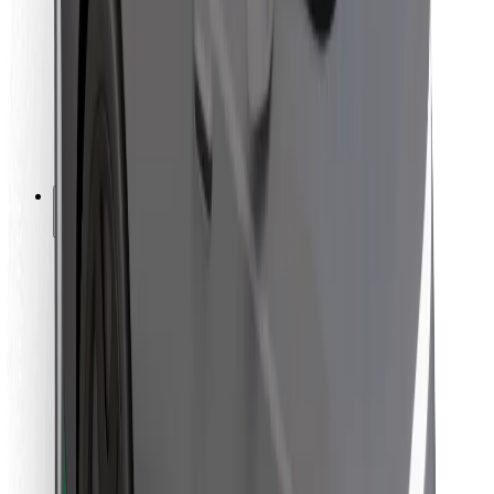
Za dostavljače
Bolt Food
Za vlasnike flota
Za restorane
Bolt for Business
Ostalo
Dobavljači
Uvjeti i odredbe
Kolačići
Sigurnost
Zatraži vožnju i putuj kroz nekoliko minuta!
Preuzmi aplikaciju Bolt