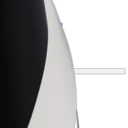
r Business
oizvodi i usluge prilagođeni tvojem
anju