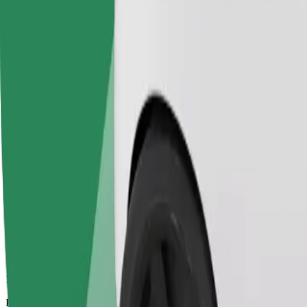
19 min
Procijenjena udaljenost
12,8 km
Putnici
1-2
Procijenjena cijena
39,30 €
Bolt
Pouzdane vožnje u svakodnevnim automobilima srednje veličine.
Procijenjeno trajanje putovanja
19 min
Procijenjena udaljenost