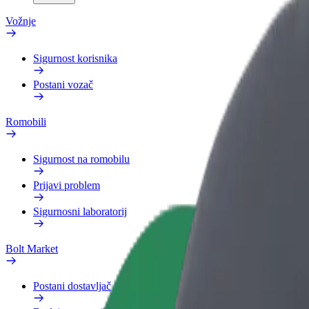
Vožnje
Sigurnost korisnika
Postani vozač
Romobili
Sigurnost na romobilu
Prijavi problem
Sigurnosni laboratorij
Bolt Market
Postani dostavljač