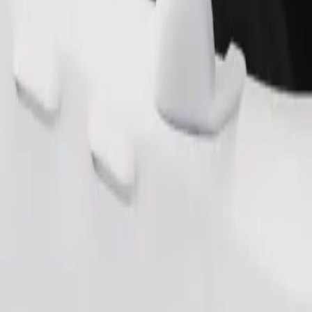
Zatraži vožnju