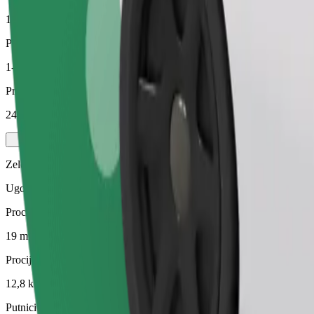
12,8 km
Putnici
1-4
Procijenjena cijena
24,10 €
Zelena
Ugodne vožnje u hibridnim i električnim vozilima
Procijenjeno trajanje putovanja
19 min
Procijenjena udaljenost
12,8 km
Putnici