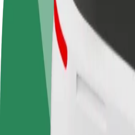
Postani vozač
Postani dostavljač
Dodaj
Zarađuj po vlastitim
Dostavljaj hranu i primaj tjedne
Doseg
uvjetima
isplate
zara
Kako doći od Aéroport do Kedge Business School
Tražiš najbolji način da stigneš od Aéroport do Kedge Business School
Od
Aéroport
Do
Kedge Business School
Udobnost i praktičnost su nadohvat ruke!
Berlin
Veći automobili s više mjesta za noge i prtljagu
Procijenjeno trajanje putovanja