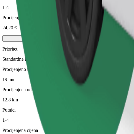
1-4
Procijenjena cijena
24,20 €
Prioritet
Standardne Bolt vožnje s bržim preuzimanjem
Procijenjeno trajanje putovanja
19 min
Procijenjena udaljenost
12,8 km
Putnici
1-4
Procijenjena cijena