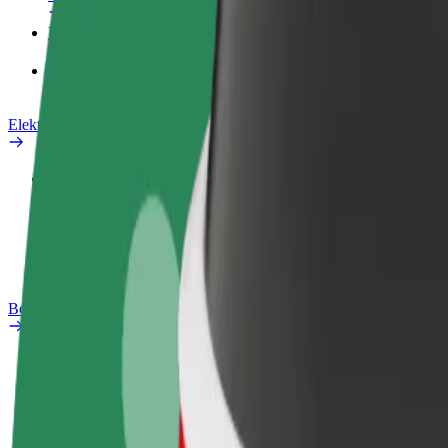
Proizvodi
Bolt Food za poslovne korisnike
Električni bicikli
Sigurnosni laboratorij
Prijavi problem
Često postavljana pitanja
Bolt Plus
Pogodnosti
Kako se pridružiti
Često postavljana pitanja