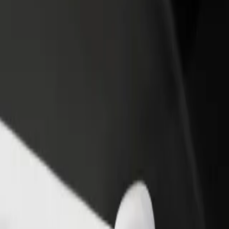
 restoran ili trgovinu
Registriraj se kao vlasnik flote
Bolt fo
ni više kupaca i povećaj
Dodaj svoju flotu na Bolt i povećaj
Bolt pr
du
zaradu
poslov
? Istraži naše usluge i pronađi savršenu za svoje putovanje.
Preuzmi aplikaciju