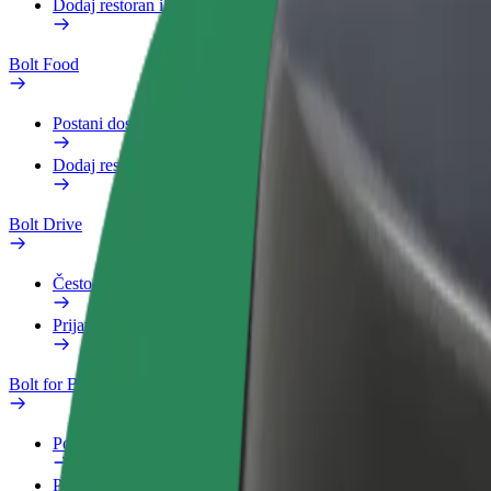
Dodaj restoran ili trgovinu
Bolt Food
Postani dostavljač
Dodaj restoran ili trgovinu
Bolt Drive
Često postavljana pitanja
Prijavi vozilo
Bolt for Business
Pogodnosti
Poslovni profil