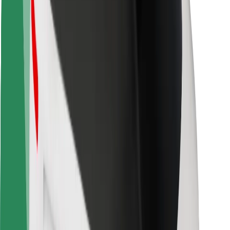
Sigurnost korisnika
Sigurnost vozača
Sigurnost na romobilu
Sigurnosni laboratorij
Gradovi
Lokacije
Gradska rješenja
Zračne luke
Bolt stanice za punjenje
Podrška
Za korisnike
Za vozače