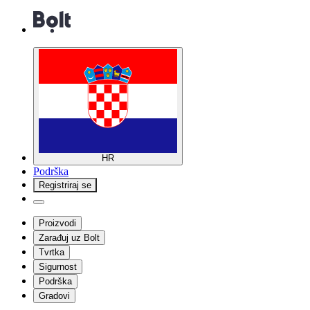
HR
Podrška
Registriraj se
Proizvodi
Zarađuj uz Bolt
Tvrtka
Sigurnost
Podrška
Gradovi