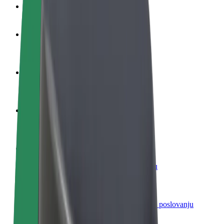
Često postavljana pitanja
Postani vozač
Zarađuj po vlastitim uvjetima
Postani dostavljač
Dostavljaj hranu i primaj tjedne isplate
Dodaj restoran ili trgovinu
Dosegni više kupaca i povećaj zaradu
Registriraj se kao vlasnik flote
Dodaj svoju flotu na Bolt i povećaj zaradu
Bolt for Business
Bolt proizvodi i usluge prilagođeni tvojem poslovanju