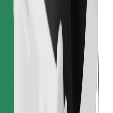
Za dostavljače
Bolt Food
Za vlasnike flota
Za restorane
Bolt for Business
Ostalo
Dobavljači
Uvjeti i odredbe
Kolačići
Sigurnost
Zatraži vožnju i putuj kroz nekoliko minuta!
Preuzmi aplikaciju Bolt