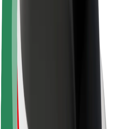
O platformi Bolt
Održivost uz Bolt
Projekt nula
Blog
Novosti
Smjernice za brend
Misija
Odnosi s investitorima
Vodstvo
Brend
Mediji
Urban Fund
Sigurnost