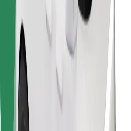
Pronađi svoje najdraže jelo!
Preuzmi aplikaciju Bolt Food