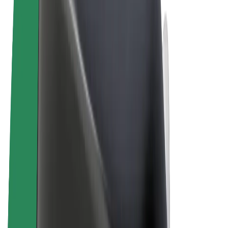
Uvjeti i odredbe
Privatnost
Kolačići
© 2026 Bolt Technology OÜ
Proizvodi
Vožnje
Romobili
Bolt Market
Bolt Food
Bolt Drive
Bolt for Business