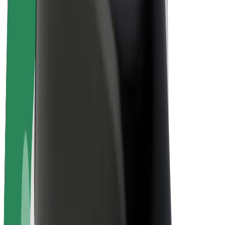
Električni bicikli
Bolt Plus
Zarađuj uz Bolt
Vozači
Zarada vozača
Dostavljači
Zarada dostavljača
Bolt Food trgovci
Flote
Franšize
Tvrtka
Karijere