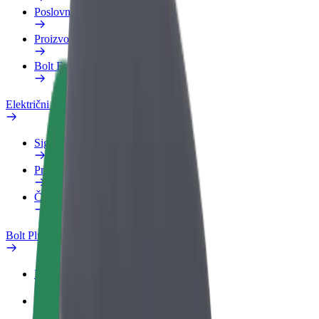
Poslovni profil
Proizvodi
Bolt Food za poslovne korisnike
Električni bicikli
Sigurnosni laboratorij
Prijavi problem
Često postavljana pitanja
Bolt Plus
Pogodnosti
Kako se pridružiti