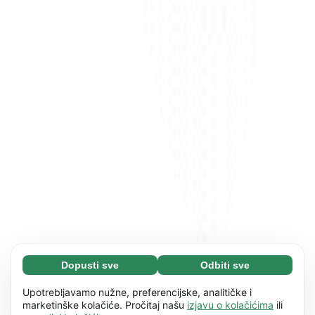
Dopusti sve
Odbiti sve
Neophodni (65)
Neophodni kolačići pomažu da naše web
Saznaj više
Upotrebljavamo nužne, preferencijske, analitičke i
mjesto bude upotrebljivo omogućujući osnovne
marketinške kolačiće. Pročitaj našu
izjavu o kolačićima
ili