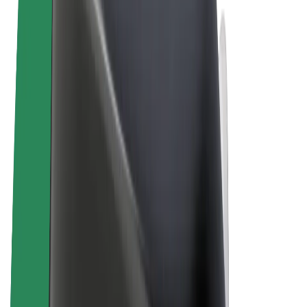
Uvjeti i odredbe
Privatnost
Kolačići
© 2026 Bolt Technology OÜ
Proizvodi
Vožnje
Romobili
Bolt Market
Bolt Food
Bolt Drive
Bolt for Business