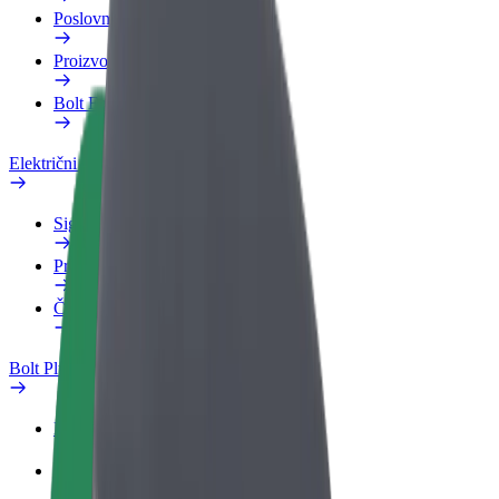
Poslovni profil
Proizvodi
Bolt Food za poslovne korisnike
Električni bicikli
Sigurnosni laboratorij
Prijavi problem
Često postavljana pitanja
Bolt Plus
Pogodnosti
Kako se pridružiti