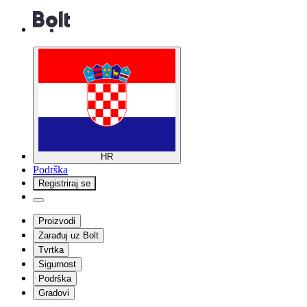
HR
Podrška
Registriraj se
Proizvodi
Zarađuj uz Bolt
Tvrtka
Sigurnost
Podrška
Gradovi