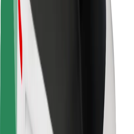
Sigurnost korisnika
Sigurnost vozača
Sigurnost na romobilu
Sigurnosni laboratorij
Gradovi
Lokacije
Gradska rješenja
Zračne luke
Bolt stanice za punjenje
Podrška
Za korisnike
Za vozače