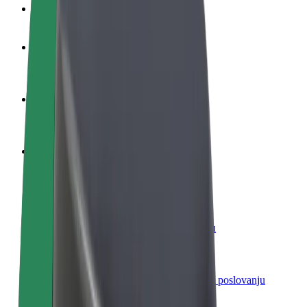
Često postavljana pitanja
Postani vozač
Zarađuj po vlastitim uvjetima
Postani dostavljač
Dostavljaj hranu i primaj tjedne isplate
Dodaj restoran ili trgovinu
Dosegni više kupaca i povećaj zaradu
Registriraj se kao vlasnik flote
Dodaj svoju flotu na Bolt i povećaj zaradu
Bolt for Business
Bolt proizvodi i usluge prilagođeni tvojem poslovanju