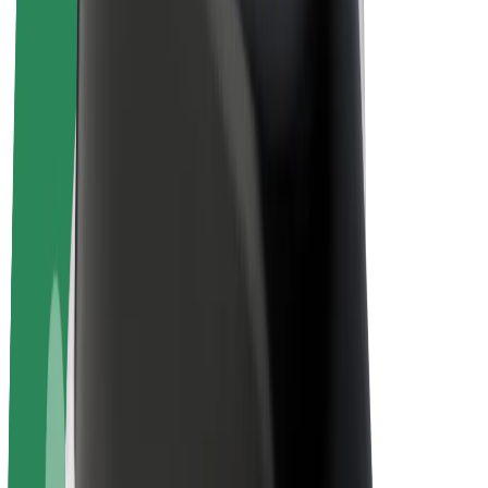
Električni bicikli
Bolt Plus
Zarađuj uz Bolt
Vozači
Zarada vozača
Dostavljači
Zarada dostavljača
Bolt Food trgovci
Flote
Franšize
Tvrtka
Karijere