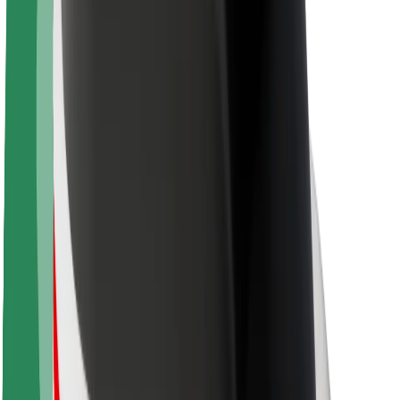
O platformi Bolt
Održivost uz Bolt
Projekt nula
Blog
Novosti
Smjernice za brend
Misija
Odnosi s investitorima
Vodstvo
Brend
Mediji
Urban Fund
Sigurnost