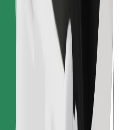
Za dostavljače
Bolt Food
Za vlasnike flota
Za restorane
Bolt for Business
Ostalo
Dobavljači
Uvjeti i odredbe
Kolačići
Sigurnost
Zatraži vožnju i putuj kroz nekoliko minuta!
Preuzmi aplikaciju Bolt