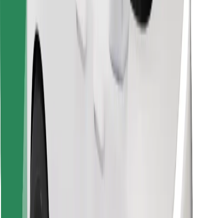
Pronađi svoje najdraže jelo!
Preuzmi aplikaciju Bolt Food