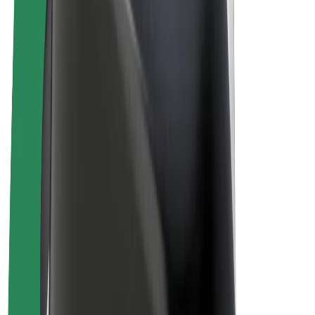
Bolt Plus
Zarađuj uz Bolt
Vozači
Zarada vozača
Dostavljači
Zarada dostavljača
Bolt Food trgovci
Flote
Franšize
Tvrtka
Karijere
O platformi Bolt