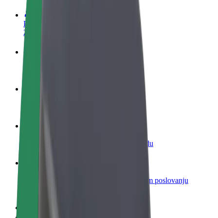
Postani vozač
Zarađuj po vlastitim uvjetima
Postani dostavljač
Dostavljaj hranu i primaj tjedne isplate
Dodaj restoran ili trgovinu
Dosegni više kupaca i povećaj zaradu
Registriraj se kao vlasnik flote
Dodaj svoju flotu na Bolt i povećaj zaradu
Bolt for Business
Bolt proizvodi i usluge prilagođeni tvojem poslovanju