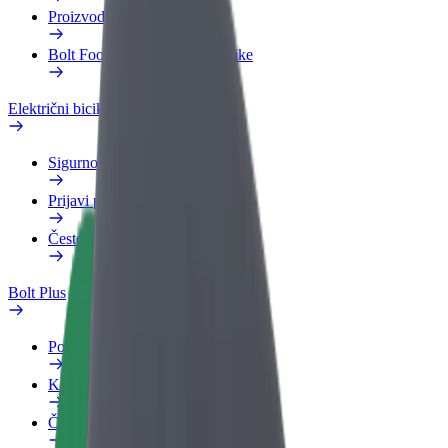
Proizvodi
Bolt Food za poslovne korisnike
Električni bicikli
Sigurnosni laboratorij
Prijavi problem
Često postavljana pitanja
Bolt Plus
Pogodnosti
Kako se pridružiti
Često postavljana pitanja