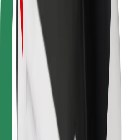
Bolt Food
Za vlasnike flota
Za restorane
Bolt for Business
Ostalo
Dobavljači
Uvjeti i odredbe
Kolačići
Sigurnost
Zatraži vožnju i putuj kroz nekoliko minuta!
Preuzmi aplikaciju Bolt
Pronađi svoje najdraže jelo!