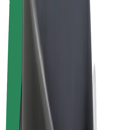
Uvjeti i odredbe
Privatnost
Kolačići
© 2026 Bolt Technology OÜ
Proizvodi
Vožnje
Romobili
Bolt Market
Bolt Food
Bolt Drive
Bolt for Business
Električni bicikli