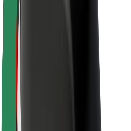
Održivost uz Bolt
Projekt nula
Blog
Novosti
Smjernice za brend
Misija
Odnosi s investitorima
Vodstvo
Brend
Mediji
Urban Fund
Sigurnost
Sigurnost korisnika