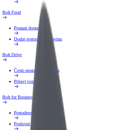
Bolt Food
Postani dostavljač
Dodaj restoran ili trgovinu
Bolt Drive
Često postavljana pitanja
Prijavi vozilo
Bolt for Business
Pogodnosti
Poslovni profil