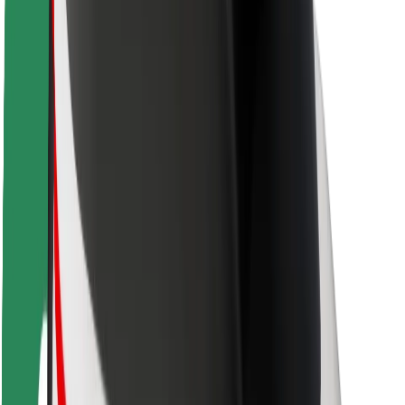
Sigurnost vozača
Sigurnost na romobilu
Sigurnosni laboratorij
Gradovi
Lokacije
Gradska rješenja
Zračne luke
Bolt stanice za punjenje
Podrška
Za korisnike
Za vozače
Za dostavljače