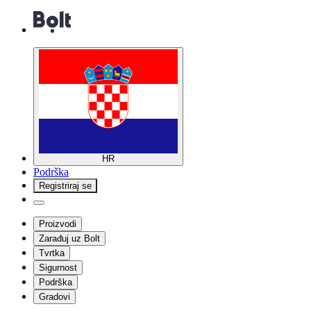
HR
Podrška
Registriraj se
Proizvodi
Zarađuj uz Bolt
Tvrtka
Sigurnost
Podrška
Gradovi