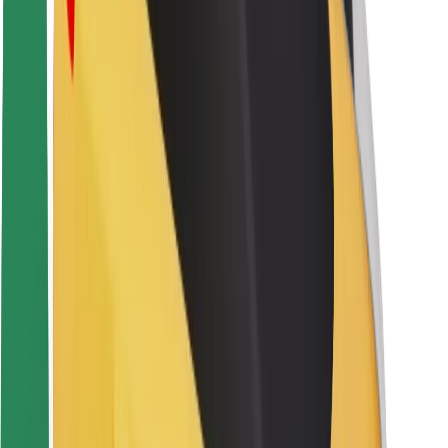
Sigurnost korisnika
Sigurnost vozača
Sigurnost na romobilu
Sigurnosni laboratorij
Gradovi
Lokacije
Gradska rješenja
Zračne luke
Bolt stanice za punjenje
Podrška
Za korisnike
Za vozače