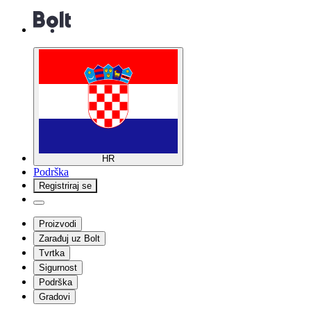
HR
Podrška
Registriraj se
Proizvodi
Zarađuj uz Bolt
Tvrtka
Sigurnost
Podrška
Gradovi