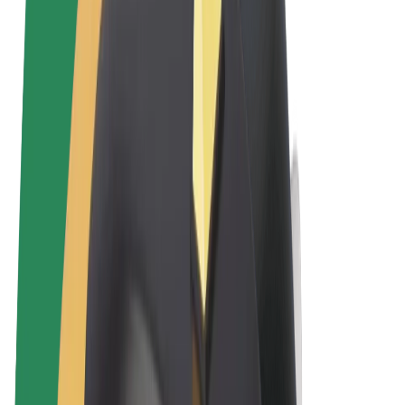
Uvjeti i odredbe
Privatnost
Kolačići
© 2026 Bolt Technology OÜ
Proizvodi
Vožnje
Romobili
Bolt Market
Bolt Food
Bolt Drive
Bolt for Business