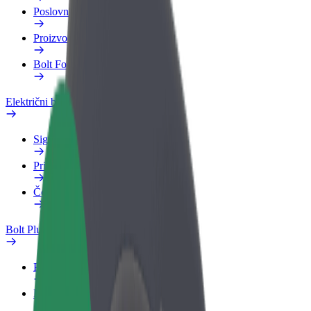
Poslovni profil
Proizvodi
Bolt Food za poslovne korisnike
Električni bicikli
Sigurnosni laboratorij
Prijavi problem
Često postavljana pitanja
Bolt Plus
Pogodnosti
Kako se pridružiti