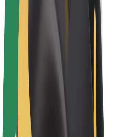
Električni bicikli
Bolt Plus
Zarađuj uz Bolt
Vozači
Zarada vozača
Dostavljači
Zarada dostavljača
Bolt Food trgovci
Flote
Franšize
Tvrtka
Karijere