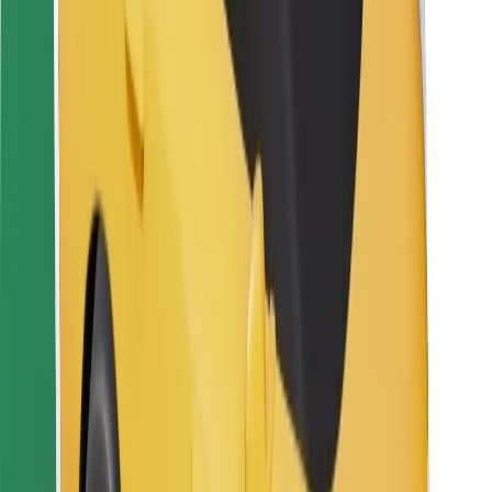
Za dostavljače
Bolt Food
Za vlasnike flota
Za restorane
Bolt for Business
Ostalo
Dobavljači
Uvjeti i odredbe
Kolačići
Sigurnost
Zatraži vožnju i putuj kroz nekoliko minuta!
Preuzmi aplikaciju Bolt