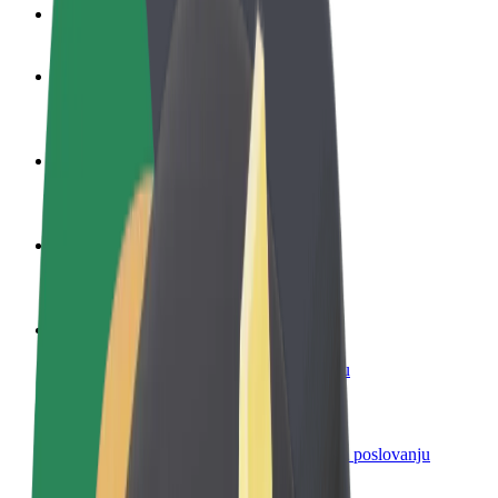
Često postavljana pitanja
Postani vozač
Zarađuj po vlastitim uvjetima
Postani dostavljač
Dostavljaj hranu i primaj tjedne isplate
Dodaj restoran ili trgovinu
Dosegni više kupaca i povećaj zaradu
Registriraj se kao vlasnik flote
Dodaj svoju flotu na Bolt i povećaj zaradu
Bolt for Business
Bolt proizvodi i usluge prilagođeni tvojem poslovanju