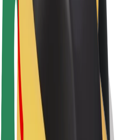
O platformi Bolt
Održivost uz Bolt
Projekt nula
Blog
Novosti
Smjernice za brend
Misija
Odnosi s investitorima
Vodstvo
Brend
Mediji
Urban Fund
Sigurnost