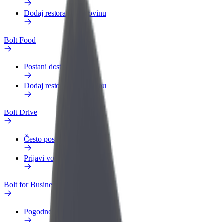
Dodaj restoran ili trgovinu
Bolt Food
Postani dostavljač
Dodaj restoran ili trgovinu
Bolt Drive
Često postavljana pitanja
Prijavi vozilo
Bolt for Business
Pogodnosti