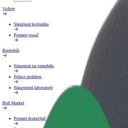
Vožnje
Sigurnost korisnika
Postani vozač
Romobili
Sigurnost na romobilu
Prijavi problem
Sigurnosni laboratorij
Bolt Market
Postani dostavljač