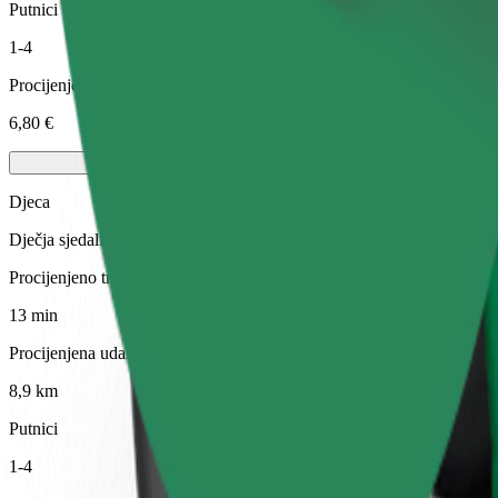
Putnici
1-4
Procijenjena cijena
6,80 €
Djeca
Dječja sjedalica sa sigurnosnim pojasem osigurava sigurnu vožnju za d
Procijenjeno trajanje putovanja
13 min
Procijenjena udaljenost
8,9 km
Putnici
1-4