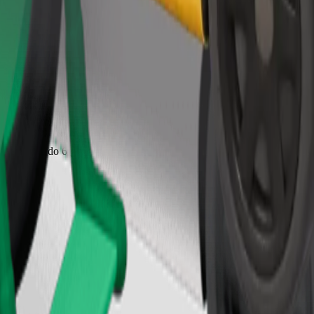
Zatraži vožnju
jecu od 2 do 6 godina (oko 10–30 kg). Kontaktiraj vozača za točne podat