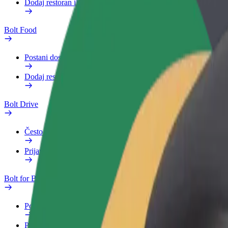
Dodaj restoran ili trgovinu
Bolt Food
Postani dostavljač
Dodaj restoran ili trgovinu
Bolt Drive
Često postavljana pitanja
Prijavi vozilo
Bolt for Business
Pogodnosti
Poslovni profil