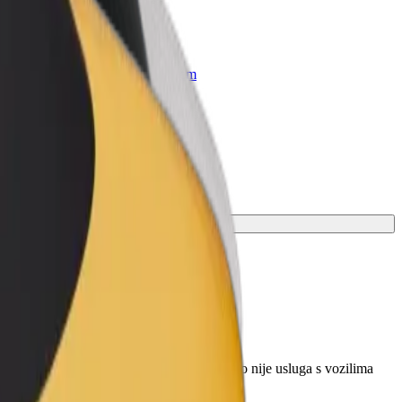
r Business
oizvodi i usluge prilagođeni tvojem
anju
validska kolica moraju biti sklopljena (ovo nije usluga s vozilima