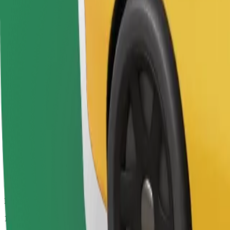
Procijenjeno trajanje putovanja
13 min
Procijenjena udaljenost
8,9 km
Putnici
1-4
Procijenjena cijena
8,10 €
Bolt
Pouzdane vožnje u svakodnevnim automobilima srednje veličine.
Procijenjeno trajanje putovanja
13 min