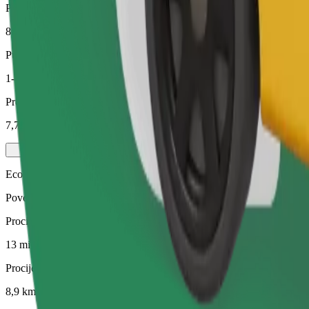
Procijenjena udaljenost
8,9 km
Putnici
1-4
Procijenjena cijena
7,70 €
Economy
Povoljne vožnje u automobilima s osnovnom opremom
Procijenjeno trajanje putovanja
13 min
Procijenjena udaljenost
8,9 km