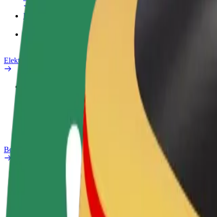
Proizvodi
Bolt Food za poslovne korisnike
Električni bicikli
Sigurnosni laboratorij
Prijavi problem
Često postavljana pitanja
Bolt Plus
Pogodnosti
Kako se pridružiti
Često postavljana pitanja