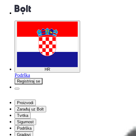
HR
Podrška
Registriraj se
Proizvodi
Zarađuj uz Bolt
Tvrtka
Sigurnost
Podrška
Gradovi