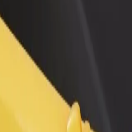
 restoran ili trgovinu
Registriraj se kao vlasnik flote
Bolt fo
ni više kupaca i povećaj
Dodaj svoju flotu na Bolt i povećaj
Bolt pr
du
zaradu
poslov
 usluge i pronađi savršenu za svoje putovanje.
Preuzmi aplikaciju
aliditetom. Ako imaš posebne zahtjeve, javi se vozaču prije polaska. In