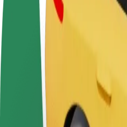
Postani vozač
Postani dostavljač
Dodaj
Zarađuj po vlastitim
Dostavljaj hranu i primaj tjedne
Doseg
uvjetima
isplate
zara
Kako doći od Chill&Grill do Vēsma
Tražiš najbolji način da stigneš od Chill&Grill do Vēsma? Istraži naše
Od
Chill&Grill
Do
Vēsma
Udobnost i praktičnost su nadohvat ruke!
Pomoć
Vozači u ovoj kategoriji mogu pomoći starijim osobama i osobama s inv
prilagođenima za invalidska kolica).