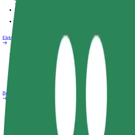
Proizvodi
Bolt Food za poslovne korisnike
Električni bicikli
Sigurnosni laboratorij
Prijavi problem
Često postavljana pitanja
Bolt Plus
Pogodnosti
Kako se pridružiti
Često postavljana pitanja