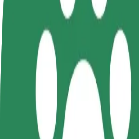
Postani vozač
Postani dostavljač
Dodaj
Zarađuj po vlastitim
Dostavljaj hranu i primaj tjedne
Doseg
uvjetima
isplate
zara
Kako doći od Kielce Main Railway Station do Amfitea
Tražiš najbolji način da stigneš od Kielce Main Railway Station do Am
Od
Kielce Main Railway Station
Do
Amfiteatr Kadzielnia im. Andrzeja Litwina
Udobnost i praktičnost su nadohvat ruke!
Bolt
Pouzdane vožnje u svakodnevnim automobilima srednje veličine.
Procijenjeno trajanje putovanja