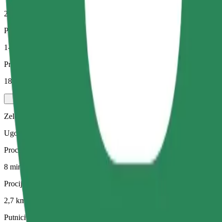
2,7 km
Putnici
1-4
Procijenjena cijena
18,00 PLN
Zelena
Ugodne vožnje u hibridnim i električnim vozilima
Procijenjeno trajanje putovanja
8 min
Procijenjena udaljenost
2,7 km
Putnici