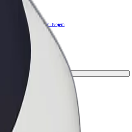
r Business
oizvodi i usluge prilagođeni tvojem
anju
savršenu za svoje putovanje.