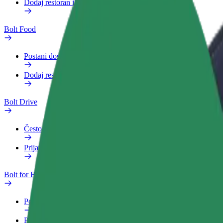
Dodaj restoran ili trgovinu
Bolt Food
Postani dostavljač
Dodaj restoran ili trgovinu
Bolt Drive
Često postavljana pitanja
Prijavi vozilo
Bolt for Business
Pogodnosti
Poslovni profil