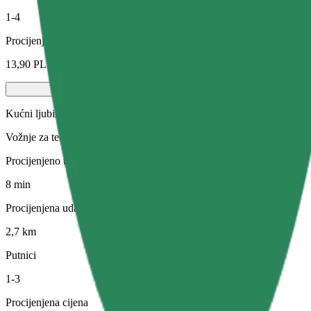
1-4
Procijenjena cijena
13,90 PLN
Kućni ljubimci
Vožnje za tebe i tvog ljubimca. Psi moraju nositi brnjicu, male životin
Procijenjeno trajanje putovanja
8 min
Procijenjena udaljenost
2,7 km
Putnici
1-3
Procijenjena cijena