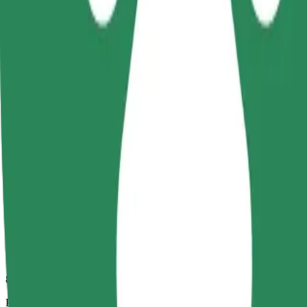
8 min
Procijenjena udaljenost
2,7 km
Putnici
1-4
Procijenjena cijena
12,80 PLN
Comfort
Veći automobili s više mjesta za noge i prtljagu
Procijenjeno trajanje putovanja
8 min
Procijenjena udaljenost