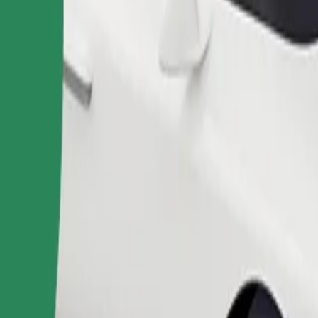
Zatraži vožnju