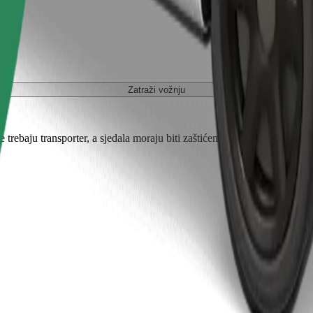
Zatraži vožnju
je trebaju transporter, a sjedala moraju biti zaštićena dekom ili podlogom