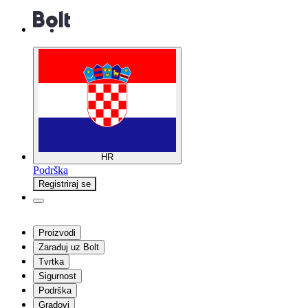
HR
Podrška
Registriraj se
Proizvodi
Zarađuj uz Bolt
Tvrtka
Sigurnost
Podrška
Gradovi