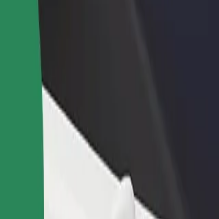
 restoran ili trgovinu
Registriraj se kao vlasnik flote
Bolt fo
ni više kupaca i povećaj
Dodaj svoju flotu na Bolt i povećaj
Bolt pr
du
zaradu
poslov
tr Kadzielnia im. Andrzeja Litwina
fiteatr Kadzielnia im. Andrzeja Litwina? Istraži naše usluge i pronađi 
Preuzmi aplikaciju