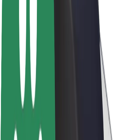
O platformi Bolt
Održivost uz Bolt
Projekt nula
Blog
Novosti
Smjernice za brend
Misija
Odnosi s investitorima
Vodstvo
Brend
Mediji
Urban Fund
Sigurnost