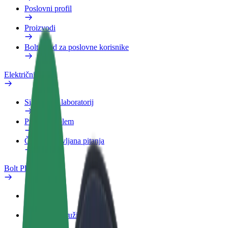
Poslovni profil
Proizvodi
Bolt Food za poslovne korisnike
Električni bicikli
Sigurnosni laboratorij
Prijavi problem
Često postavljana pitanja
Bolt Plus
Pogodnosti
Kako se pridružiti