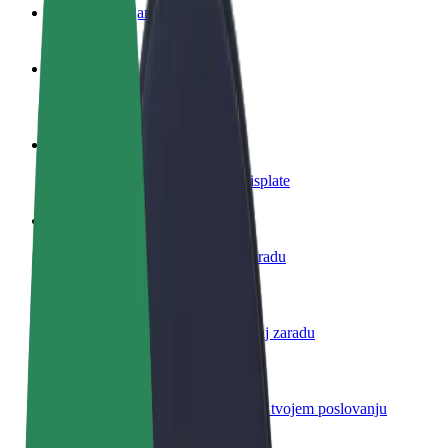
Često postavljana pitanja
Postani vozač
Zarađuj po vlastitim uvjetima
Postani dostavljač
Dostavljaj hranu i primaj tjedne isplate
Dodaj restoran ili trgovinu
Dosegni više kupaca i povećaj zaradu
Registriraj se kao vlasnik flote
Dodaj svoju flotu na Bolt i povećaj zaradu
Bolt for Business
Bolt proizvodi i usluge prilagođeni tvojem poslovanju