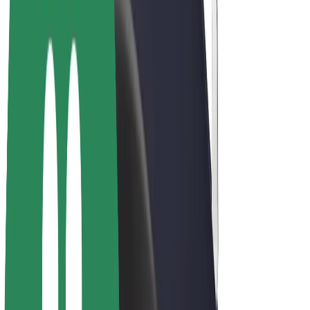
Električni bicikli
Bolt Plus
Zarađuj uz Bolt
Vozači
Zarada vozača
Dostavljači
Zarada dostavljača
Bolt Food trgovci
Flote
Franšize
Tvrtka
Karijere