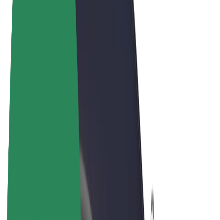
Uvjeti i odredbe
Privatnost
Kolačići
© 2026 Bolt Technology OÜ
Proizvodi
Vožnje
Romobili
Bolt Market
Bolt Food
Bolt Drive
Bolt for Business