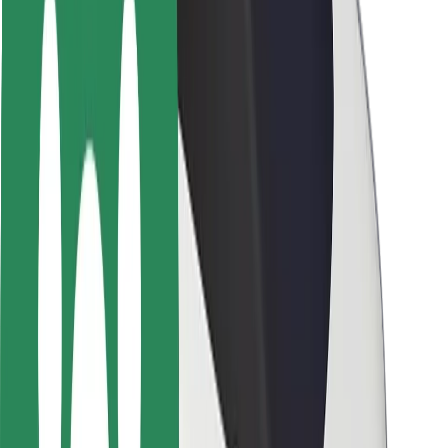
Sigurnost korisnika
Sigurnost vozača
Sigurnost na romobilu
Sigurnosni laboratorij
Gradovi
Lokacije
Gradska rješenja
Zračne luke
Bolt stanice za punjenje
Podrška
Za korisnike
Za vozače