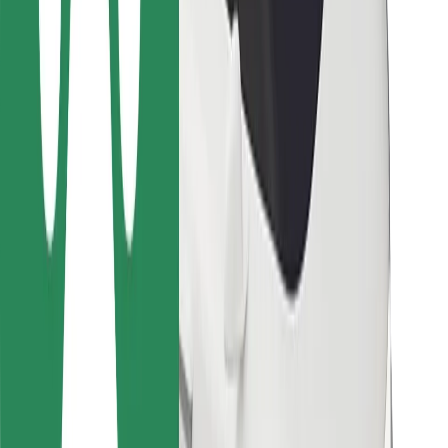
Za dostavljače
Bolt Food
Za vlasnike flota
Za restorane
Bolt for Business
Ostalo
Dobavljači
Uvjeti i odredbe
Kolačići
Sigurnost
Zatraži vožnju i putuj kroz nekoliko minuta!
Preuzmi aplikaciju Bolt