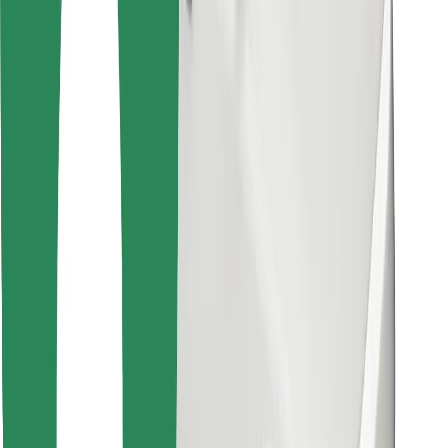
Pronađi svoje najdraže jelo!
Preuzmi aplikaciju Bolt Food