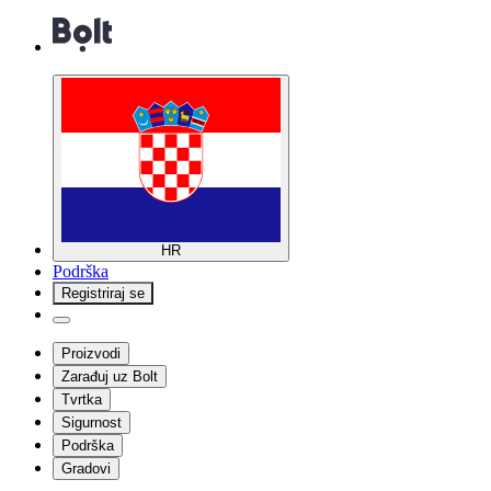
HR
Podrška
Registriraj se
Proizvodi
Zarađuj uz Bolt
Tvrtka
Sigurnost
Podrška
Gradovi