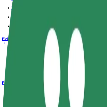
Poslovni profil
Proizvodi
Bolt Food za poslovne korisnike
Električni bicikli
Sigurnosni laboratorij
Prijavi problem
Često postavljana pitanja
Bolt Plus
Pogodnosti
Kako se pridružiti