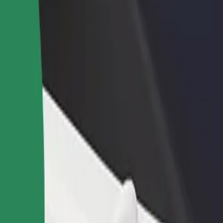
 restoran ili trgovinu
Registriraj se kao vlasnik flote
Bolt fo
ni više kupaca i povećaj
Dodaj svoju flotu na Bolt i povećaj
Bolt pr
du
zaradu
poslov
egiennego WDK
 Ściegiennego WDK? Istraži naše usluge i pronađi savršenu za svoje pu
Preuzmi aplikaciju