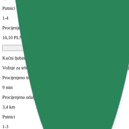
Putnici
1-4
Procijenjena cijena
16,10 PLN
Kućni ljubimci
Vožnje za tebe i tvog ljubimca. Psi moraju nositi brnjicu, male životin
Procijenjeno trajanje putovanja
9 min
Procijenjena udaljenost
3,4 km
Putnici
1-3