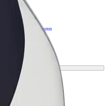
r Business
oizvodi i usluge prilagođeni tvojem
anju
tovanje.