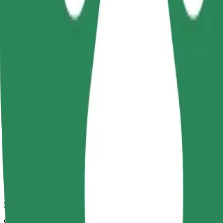
Pouzdane vožnje u svakodnevnim automobilima srednje veličine.
Procijenjeno trajanje putovanja
9 min
Procijenjena udaljenost
3,4 km
Putnici
1-4
Procijenjena cijena
14,70 PLN
Comfort
Veći automobili s više mjesta za noge i prtljagu
Procijenjeno trajanje putovanja
9 min