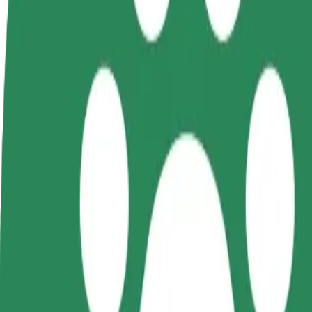
Često postavljana pitanja
Postani vozač
Postani dostavljač
Dodaj
Zarađuj po vlastitim
Dostavljaj hranu i primaj tjedne
Doseg
uvjetima
isplate
zara
Kako doći od Wojewódzki Szpital Zespolony do Ści
Tražiš najbolji način da stigneš od Wojewódzki Szpital Zespolony do
Od
Wojewódzki Szpital Zespolony
Do
Ściegiennego WDK
Udobnost i praktičnost su nadohvat ruke!
Bolt