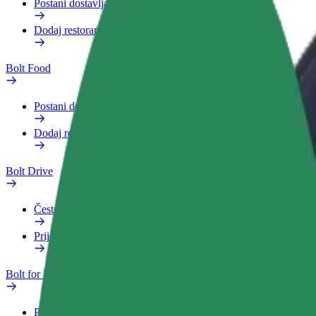
Postani dostavljač
Dodaj restoran ili trgovinu
Bolt Food
Postani dostavljač
Dodaj restoran ili trgovinu
Bolt Drive
Često postavljana pitanja
Prijavi vozilo
Bolt for Business
Pogodnosti