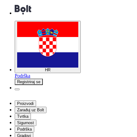
HR
Podrška
Registriraj se
Proizvodi
Zarađuj uz Bolt
Tvrtka
Sigurnost
Podrška
Gradovi