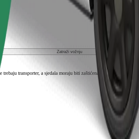
Zatraži vožnju
je trebaju transporter, a sjedala moraju biti zaštićena dekom ili podlogom