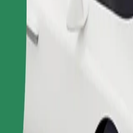
Zatraži vožnju