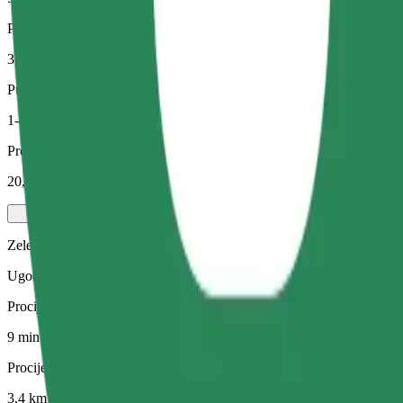
Procijenjena udaljenost
3,4 km
Putnici
1-4
Procijenjena cijena
20,20 PLN
Zelena
Ugodne vožnje u hibridnim i električnim vozilima
Procijenjeno trajanje putovanja
9 min
Procijenjena udaljenost
3,4 km