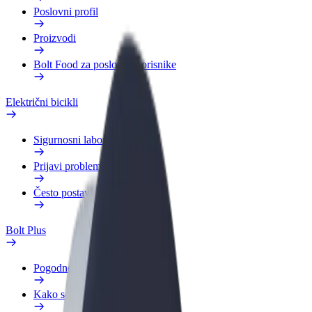
Poslovni profil
Proizvodi
Bolt Food za poslovne korisnike
Električni bicikli
Sigurnosni laboratorij
Prijavi problem
Često postavljana pitanja
Bolt Plus
Pogodnosti
Kako se pridružiti