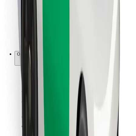
Za dostavljače
Bolt Food
Za vlasnike flota
Za restorane
Bolt for Business
Ostalo
Dobavljači
Uvjeti i odredbe
Kolačići
Sigurnost
Zatraži vožnju i putuj kroz nekoliko minuta!
Preuzmi aplikaciju Bolt