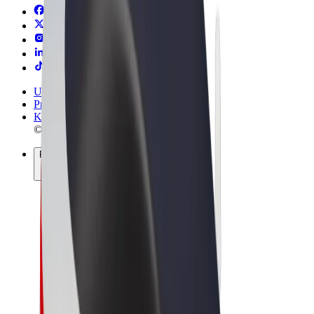
Uvjeti i odredbe
Privatnost
Kolačići
© 2026 Bolt Technology OÜ
Proizvodi
Vožnje
Romobili
Bolt Market
Bolt Food
Bolt Drive
Bolt for Business