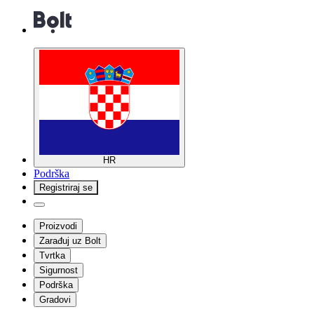
HR
Podrška
Registriraj se
Proizvodi
Zarađuj uz Bolt
Tvrtka
Sigurnost
Podrška
Gradovi