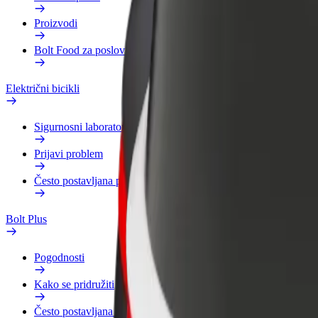
Proizvodi
Bolt Food za poslovne korisnike
Električni bicikli
Sigurnosni laboratorij
Prijavi problem
Često postavljana pitanja
Bolt Plus
Pogodnosti
Kako se pridružiti
Često postavljana pitanja