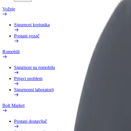
Vožnje
Sigurnost korisnika
Postani vozač
Romobili
Sigurnost na romobilu
Prijavi problem
Sigurnosni laboratorij
Bolt Market
Postani dostavljač