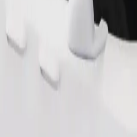
Zatraži vožnju