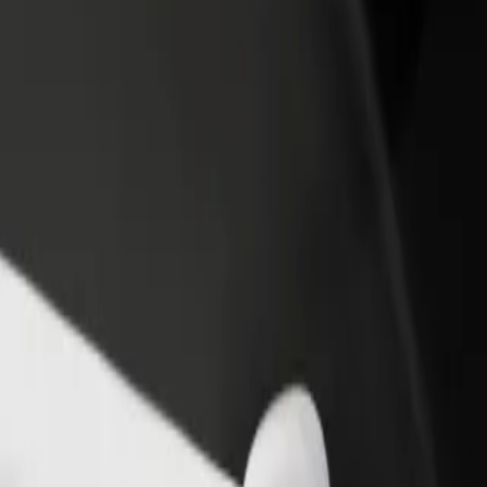
 restoran ili trgovinu
Registriraj se kao vlasnik flote
Bolt fo
ni više kupaca i povećaj
Dodaj svoju flotu na Bolt i povećaj
Bolt pr
du
zaradu
poslov
l Airport do Wendy's
ional Airport do Wendy's? Istraži naše usluge i pronađi savršenu za svoj
Preuzmi aplikaciju