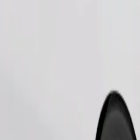
Zatraži vožnju