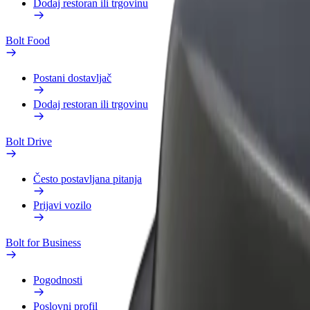
Dodaj restoran ili trgovinu
Bolt Food
Postani dostavljač
Dodaj restoran ili trgovinu
Bolt Drive
Često postavljana pitanja
Prijavi vozilo
Bolt for Business
Pogodnosti
Poslovni profil