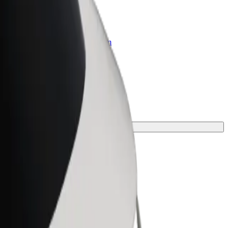
r Business
oizvodi i usluge prilagođeni tvojem
anju
e putovanje.