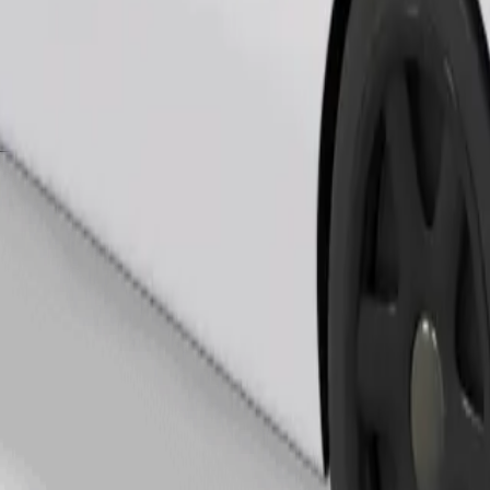
Zatraži vožnju