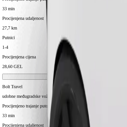
33 min
Procijenjena udaljenost
27,7 km
Putnici
1-4
Procijenjena cijena
28,60 GEL
Bolt Travel
udobne međugradske vožnje
Procijenjeno trajanje putovanja
33 min
Procijenjena udaljenost