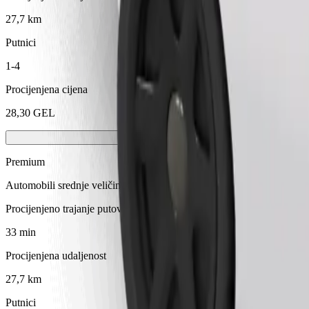
27,7 km
Putnici
1-4
Procijenjena cijena
28,30 GEL
Premium
Automobili srednje veličine premium klase s vrhunskom opremom
Procijenjeno trajanje putovanja
33 min
Procijenjena udaljenost
27,7 km
Putnici