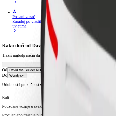
Postani vozač
Postani dostavljač
Dodaj
Zarađuj po vlastitim
Dostavljaj hranu i primaj tjedne
Doseg
uvjetima
isplate
zara
Kako doći od David the Builder Kutaisi Internationa
Tražiš najbolji način da stigneš od David the Builder Kutaisi Internat
Od
David the Builder Kutaisi International Airport
Do
Wendy's
Udobnost i praktičnost su nadohvat ruke!
Bolt
Pouzdane vožnje u svakodnevnim automobilima srednje veličine.
Procijenjeno trajanje putovanja