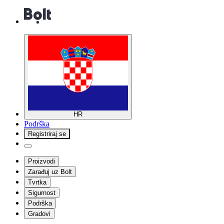
HR
Podrška
Registriraj se
Proizvodi
Zarađuj uz Bolt
Tvrtka
Sigurnost
Podrška
Gradovi