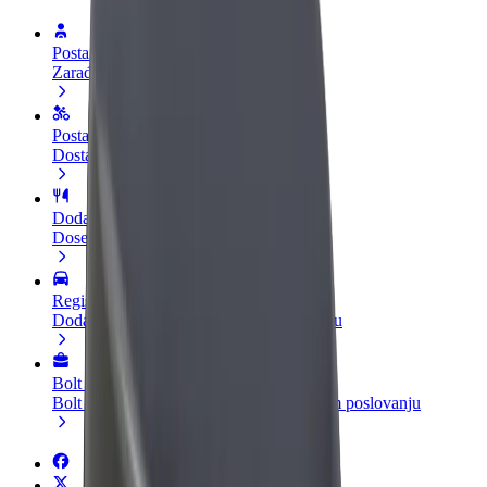
Postani vozač
Zarađuj po vlastitim uvjetima
Postani dostavljač
Dostavljaj hranu i primaj tjedne isplate
Dodaj restoran ili trgovinu
Dosegni više kupaca i povećaj zaradu
Registriraj se kao vlasnik flote
Dodaj svoju flotu na Bolt i povećaj zaradu
Bolt for Business
Bolt proizvodi i usluge prilagođeni tvojem poslovanju