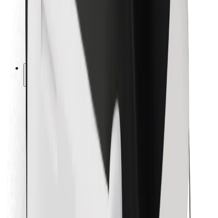
Bolt Food
Za vlasnike flota
Za restorane
Bolt for Business
Ostalo
Dobavljači
Uvjeti i odredbe
Kolačići
Sigurnost
Zatraži vožnju i putuj kroz nekoliko minuta!
Preuzmi aplikaciju Bolt
Pronađi svoje najdraže jelo!