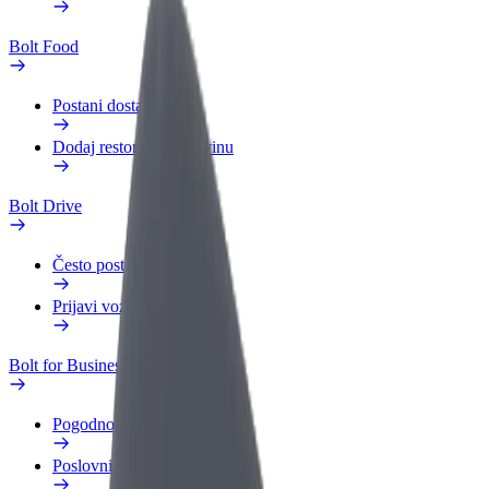
Bolt Food
Postani dostavljač
Dodaj restoran ili trgovinu
Bolt Drive
Često postavljana pitanja
Prijavi vozilo
Bolt for Business
Pogodnosti
Poslovni profil