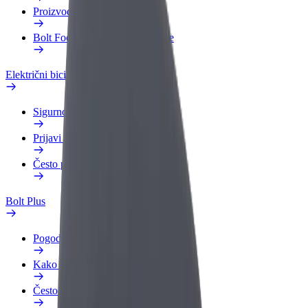
Proizvodi
Bolt Food za poslovne korisnike
Električni bicikli
Sigurnosni laboratorij
Prijavi problem
Često postavljana pitanja
Bolt Plus
Pogodnosti
Kako se pridružiti
Često postavljana pitanja