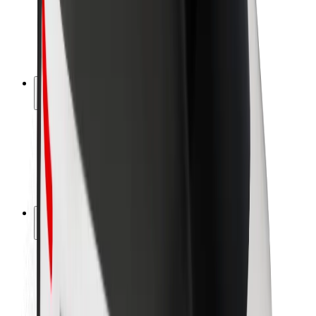
Sigurnost vozača
Sigurnost na romobilu
Sigurnosni laboratorij
Gradovi
Lokacije
Gradska rješenja
Zračne luke
Bolt stanice za punjenje
Podrška
Za korisnike
Za vozače
Za dostavljače