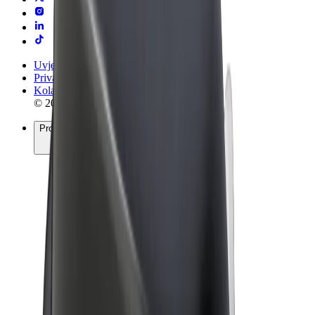
Uvjeti i odredbe
Privatnost
Kolačići
© 2026 Bolt Technology OÜ
Proizvodi
Vožnje
Romobili
Bolt Market
Bolt Food
Bolt Drive
Bolt for Business
Električni bicikli