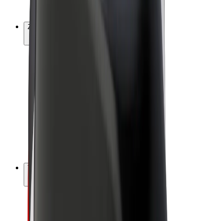
Bolt Plus
Zarađuj uz Bolt
Vozači
Zarada vozača
Dostavljači
Zarada dostavljača
Bolt Food trgovci
Flote
Franšize
Tvrtka
Karijere
O platformi Bolt