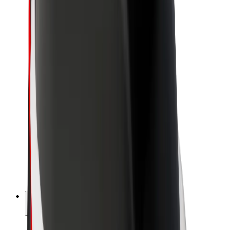
Održivost uz Bolt
Projekt nula
Blog
Novosti
Smjernice za brend
Misija
Odnosi s investitorima
Vodstvo
Brend
Mediji
Urban Fund
Sigurnost
Sigurnost korisnika