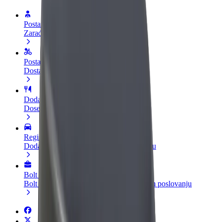
Postani vozač
Zarađuj po vlastitim uvjetima
Postani dostavljač
Dostavljaj hranu i primaj tjedne isplate
Dodaj restoran ili trgovinu
Dosegni više kupaca i povećaj zaradu
Registriraj se kao vlasnik flote
Dodaj svoju flotu na Bolt i povećaj zaradu
Bolt for Business
Bolt proizvodi i usluge prilagođeni tvojem poslovanju