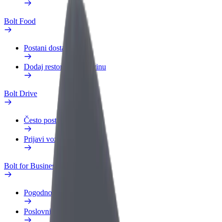
Bolt Food
Postani dostavljač
Dodaj restoran ili trgovinu
Bolt Drive
Često postavljana pitanja
Prijavi vozilo
Bolt for Business
Pogodnosti
Poslovni profil