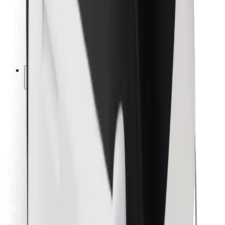
Bolt Food
Za vlasnike flota
Za restorane
Bolt for Business
Ostalo
Dobavljači
Uvjeti i odredbe
Kolačići
Sigurnost
Zatraži vožnju i putuj kroz nekoliko minuta!
Preuzmi aplikaciju Bolt
Pronađi svoje najdraže jelo!