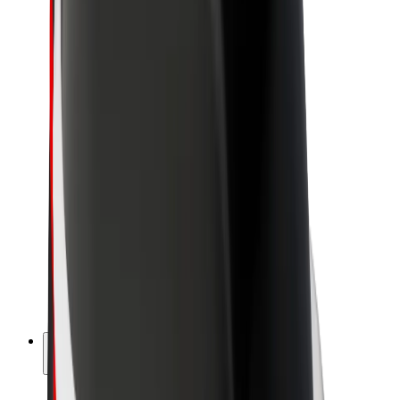
Održivost uz Bolt
Projekt nula
Blog
Novosti
Smjernice za brend
Misija
Odnosi s investitorima
Vodstvo
Brend
Mediji
Urban Fund
Sigurnost
Sigurnost korisnika