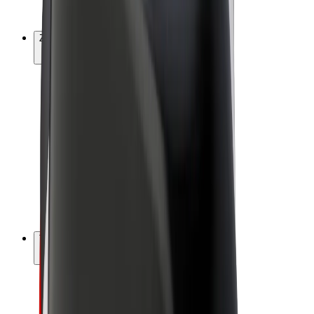
Bolt Plus
Zarađuj uz Bolt
Vozači
Zarada vozača
Dostavljači
Zarada dostavljača
Bolt Food trgovci
Flote
Franšize
Tvrtka
Karijere
O platformi Bolt