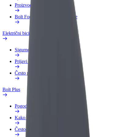
Proizvodi
Bolt Food za poslovne korisnike
Električni bicikli
Sigurnosni laboratorij
Prijavi problem
Često postavljana pitanja
Bolt Plus
Pogodnosti
Kako se pridružiti
Često postavljana pitanja