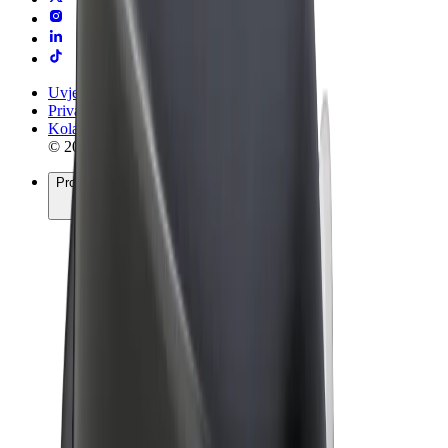
Uvjeti i odredbe
Privatnost
Kolačići
© 2026 Bolt Technology OÜ
Proizvodi
Vožnje
Romobili
Bolt Market
Bolt Food
Bolt Drive
Bolt for Business
Električni bicikli