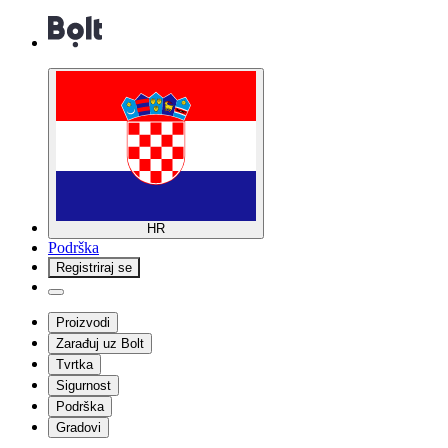
HR
Podrška
Registriraj se
Proizvodi
Zarađuj uz Bolt
Tvrtka
Sigurnost
Podrška
Gradovi