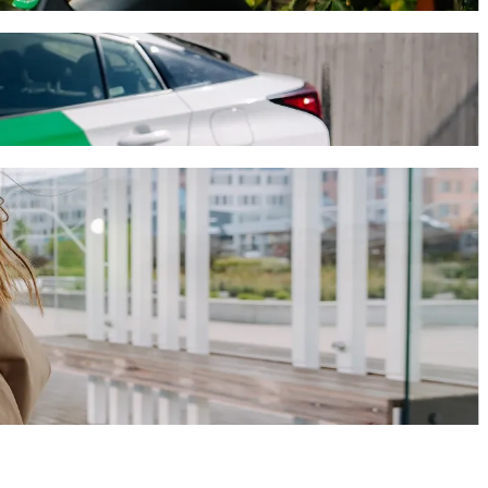
 će trajati oko 14 min i koštati otprilike 22,20 € EUR. Bez obzira na