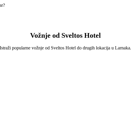
ar?
4-Seater koji će te koštati oko 22,20 € EUR.
r s 4-Seater.
 približno 22,20 € EUR.
Vožnje od Sveltos Hotel
Istraži popularne vožnje od Sveltos Hotel do drugih lokacija u Larnaka