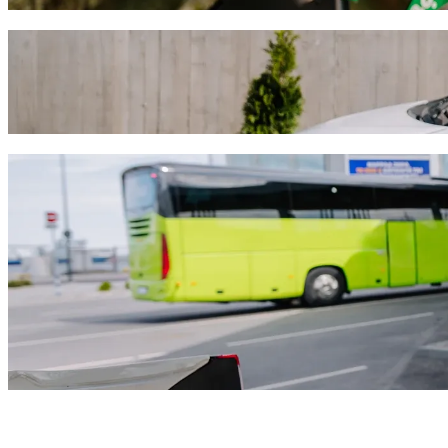
Dođi od Sveltos Hotel do Lush Beach Bar s
Preporučujemo da odabereš Bolt vožnju na zahtjev ako tražiš najbolju
priliku, pronaći ćemo savršeno vozilo za tebe.
Preuzmi aplikaciju Bolt
Bolt usluge za dolazak od Sveltos Hotel d
Puno prtljage? Rezerviraj naše XL kombije za do 6 osoba.
Želiš stići u stilu? Isprobaj Boltove premium automobile.
Putuješ s djecom? Naruči vožnju prilagođenu djeci s pomoćnom s
Tvoj ljubimac ide s tobom? Isprobaj naše vožnje prilagođene kuć
Trebaš dodatnu pomoć? Naša kategorija pomoći nudi vozila prist
Povoljne vožnje? Uživaj u kompaktnim automobilima po nižoj cije
Preuzmi aplikaciju Bolt