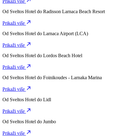
Prikaži više
Od
Sveltos Hotel
do
Radisson Larnaca Beach Resort
Prikaži više
Od
Sveltos Hotel
do
Larnaca Airport (LCA)
Prikaži više
Od
Sveltos Hotel
do
Lordos Beach Hotel
Prikaži više
Od
Sveltos Hotel
do
Foinikoudes - Larnaka Marina
Prikaži više
Od
Sveltos Hotel
do
Lidl
Prikaži više
Od
Sveltos Hotel
do
Jumbo
Prikaži više