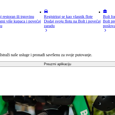
 restoran ili trgovinu
Registriraj se kao vlasnik flote
Bolt fo
ni više kupaca i povećaj
Dodaj svoju flotu na Bolt i povećaj
Bolt pr
du
zaradu
poslov
Istraži naše usluge i pronađi savršenu za svoje putovanje.
Preuzmi aplikaciju