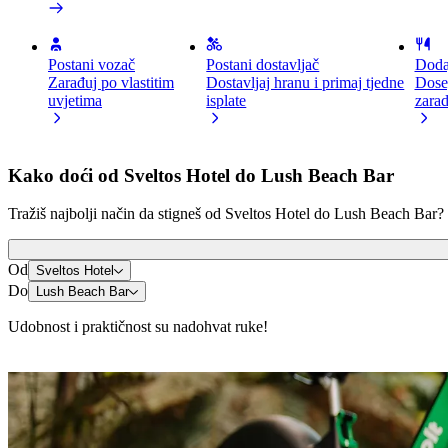
Postani vozač
Postani dostavljač
Dodaj
Zarađuj po vlastitim
Dostavljaj hranu i primaj tjedne
Doseg
uvjetima
isplate
zara
Kako doći od Sveltos Hotel do Lush Beach Bar
Tražiš najbolji način da stigneš od Sveltos Hotel do Lush Beach Bar? 
Od
Sveltos Hotel
Do
Lush Beach Bar
Udobnost i praktičnost su nadohvat ruke!
Romobili ili e-bicikli
Kreći se po Larnaka sa skuterima ili e-biciklima
Preuzmi aplikaciju Bolt