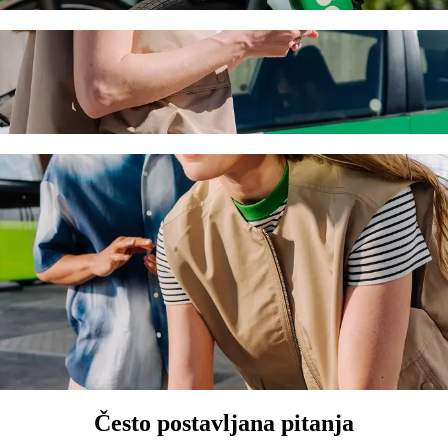
 Bolt vožnjom na zahtjev
 cijenu za dolazak do Lush Beach Bar. Korištenjem Bolta, ovo putovanje
o Lush Beach Bar
jedalicom.
nim ljubimcima.
upačna osobama u invalidskim kolicima.
ni uz Bolt.
Često postavljana pitanja