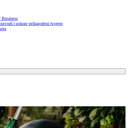
r Business
oizvodi i usluge prilagođeni tvojem
anju