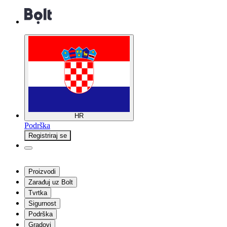
HR
Podrška
Registriraj se
Proizvodi
Zarađuj uz Bolt
Tvrtka
Sigurnost
Podrška
Gradovi