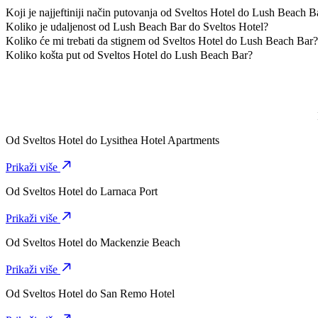
Koji je najjeftiniji način putovanja od Sveltos Hotel do Lush Beach B
Najpovoljniji način putovanja od Sveltos Hotel do Lush Beach Bar je 
Koliko je udaljenost od Lush Beach Bar do Sveltos Hotel?
Lush Beach Bar je približno 11,9 km od Sveltos Hotel.
Koliko će mi trebati da stignem od Sveltos Hotel do Lush Beach Bar?
Potrebno je oko 14 min da stigneš od Sveltos Hotel do Lush Beach Ba
Koliko košta put od Sveltos Hotel do Lush Beach Bar?
Trošak vožnje od Sveltos Hotel do Lush Beach Bar s 4-Seater iznosi
Od
Sveltos Hotel
do
Lysithea Hotel Apartments
Prikaži više
Od
Sveltos Hotel
do
Larnaca Port
Prikaži više
Od
Sveltos Hotel
do
Mackenzie Beach
Prikaži više
Od
Sveltos Hotel
do
San Remo Hotel