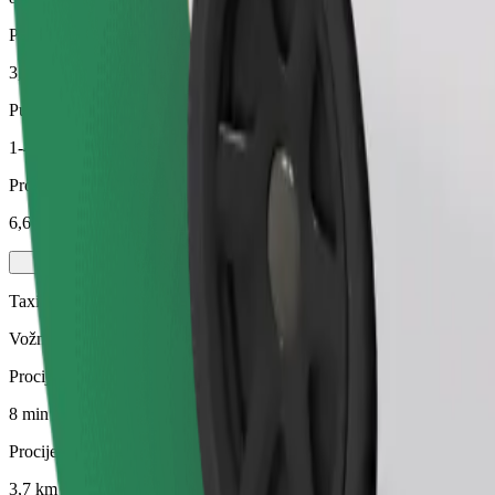
Procijenjena udaljenost
3,7 km
Putnici
1-4
Procijenjena cijena
6,60 €
Taxi
Vožnja u lokalnim taksi vozilima
Procijenjeno trajanje putovanja
8 min
Procijenjena udaljenost
3,7 km