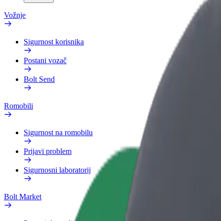
Vožnje
Sigurnost korisnika
Postani vozač
Bolt Send
Romobili
Sigurnost na romobilu
Prijavi problem
Sigurnosni laboratorij
Bolt Market