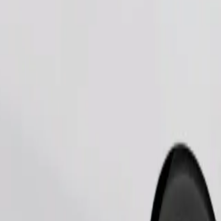
Zatraži vožnju