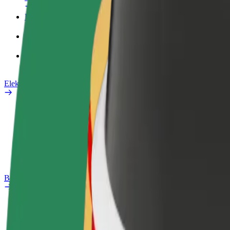
Poslovni profil
Proizvodi
Bolt Food za poslovne korisnike
Električni bicikli
Sigurnosni laboratorij
Prijavi problem
Često postavljana pitanja
Bolt Plus
Pogodnosti
Kako se pridružiti