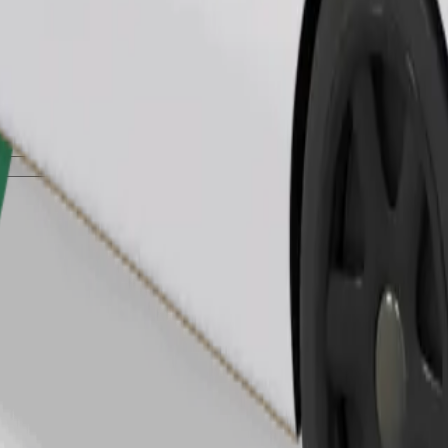
Zatraži vožnju