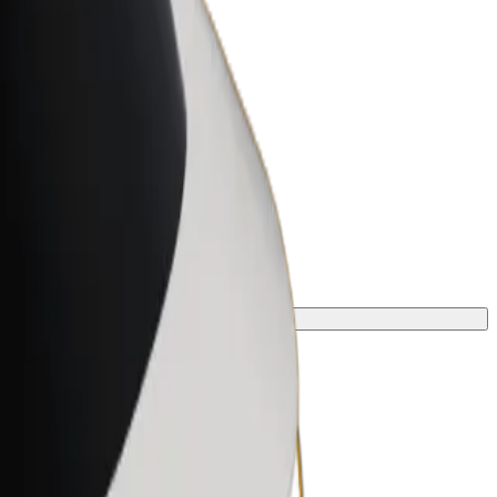
r Business
oizvodi i usluge prilagođeni tvojem
anju