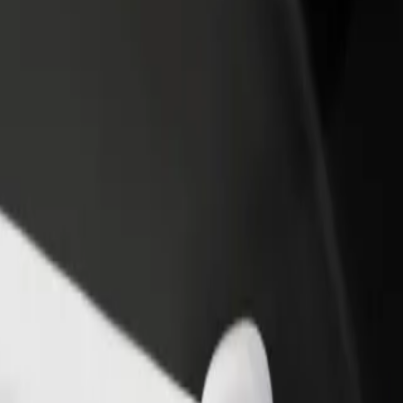
 restoran ili trgovinu
Registriraj se kao vlasnik flote
Bolt fo
ni više kupaca i povećaj
Dodaj svoju flotu na Bolt i povećaj
Bolt pr
du
zaradu
poslov
traži naše usluge i pronađi savršenu za svoje putovanje.
Preuzmi aplikaciju