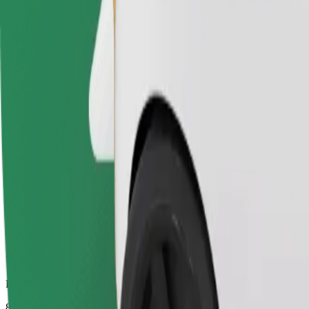
Pouzdane vožnje u svakodnevnim automobilima srednje veličine.
Procijenjeno trajanje putovanja
8 min
Procijenjena udaljenost
3,7 km
Putnici
1-4
Procijenjena cijena
6,90 €
Električni
Ugodne vožnje u električnim vozilima
Procijenjeno trajanje putovanja
8 min