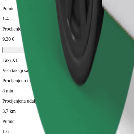
Putnici
1-4
Procijenjena cijena
9,30 €
Taxi XL
Veći taksiji sa šest sjedala
Procijenjeno trajanje putovanja
8 min
Procijenjena udaljenost
3,7 km
Putnici
1-6