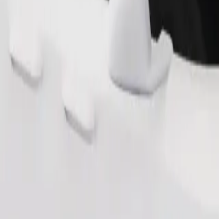
Zatraži vožnju