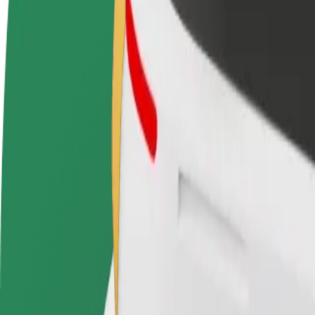
Često postavljana pitanja
Postani vozač
Postani dostavljač
Dodaj
Zarađuj po vlastitim
Dostavljaj hranu i primaj tjedne
Doseg
uvjetima
isplate
zara
Kako doći od Fórum Madeira do Savoy Palace
Tražiš najbolji način da stigneš od Fórum Madeira do Savoy Palace? Is
Od
Fórum Madeira
Do
Savoy Palace
Udobnost i praktičnost su nadohvat ruke!
Bolt