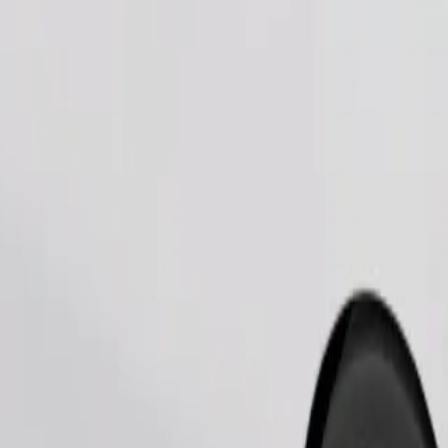
Zatraži vožnju