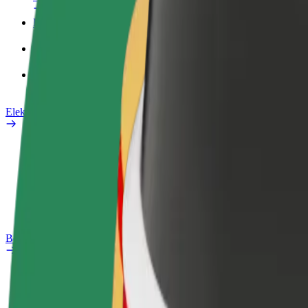
Poslovni profil
Proizvodi
Bolt Food za poslovne korisnike
Električni bicikli
Sigurnosni laboratorij
Prijavi problem
Često postavljana pitanja
Bolt Plus
Pogodnosti
Kako se pridružiti