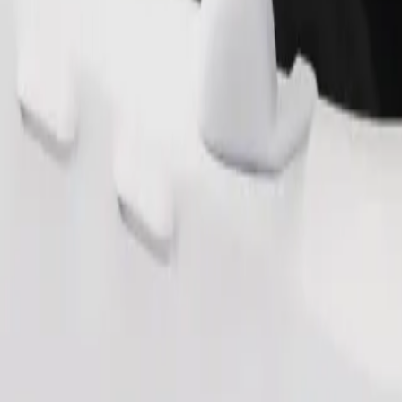
Zatraži vožnju