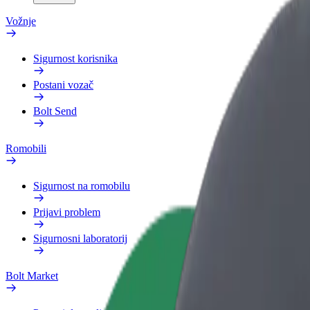
Vožnje
Sigurnost korisnika
Postani vozač
Bolt Send
Romobili
Sigurnost na romobilu
Prijavi problem
Sigurnosni laboratorij
Bolt Market