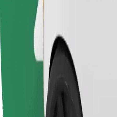
Pouzdane vožnje u svakodnevnim automobilima srednje veličine.
Procijenjeno trajanje putovanja
28 min
Procijenjena udaljenost
23,9 km
Putnici
1-4
Procijenjena cijena
25,80 €
Električni
Ugodne vožnje u električnim vozilima
Procijenjeno trajanje putovanja
28 min