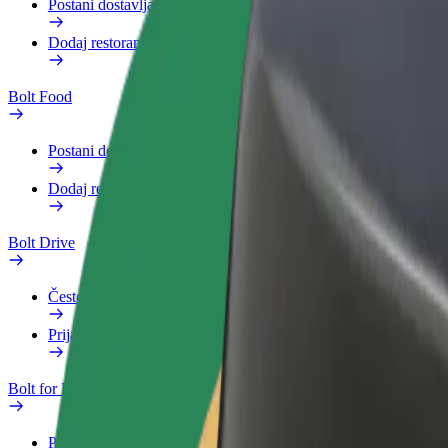
Postani dostavljač
Dodaj restoran ili trgovinu
Bolt Food
Postani dostavljač
Dodaj restoran ili trgovinu
Bolt Drive
Često postavljana pitanja
Prijavi vozilo
Bolt for Business
Pogodnosti