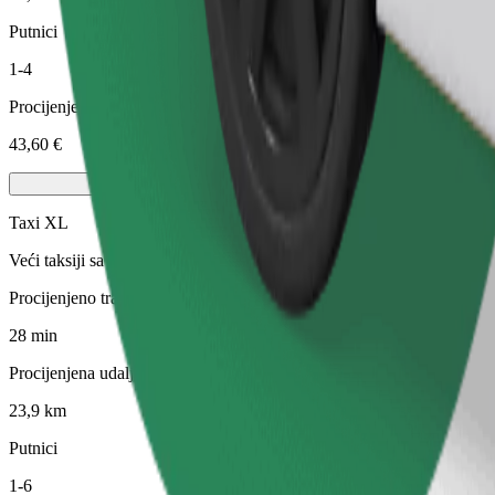
Putnici
1-4
Procijenjena cijena
43,60 €
Taxi XL
Veći taksiji sa šest sjedala
Procijenjeno trajanje putovanja
28 min
Procijenjena udaljenost
23,9 km
Putnici
1-6