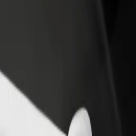
 restoran ili trgovinu
Registriraj se kao vlasnik flote
Bolt fo
ni više kupaca i povećaj
Dodaj svoju flotu na Bolt i povećaj
Bolt pr
du
zaradu
poslov
straži naše usluge i pronađi savršenu za svoje putovanje.
Preuzmi aplikaciju