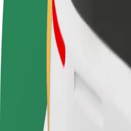
Često postavljana pitanja
Postani vozač
Postani dostavljač
Dodaj
Zarađuj po vlastitim
Dostavljaj hranu i primaj tjedne
Doseg
uvjetima
isplate
zara
Kako doći od Porto Moniz do Praia da Calheta
Tražiš najbolji način da stigneš od Porto Moniz do Praia da Calheta? I
Od
Porto Moniz
Do
Praia da Calheta
Udobnost i praktičnost su nadohvat ruke!
Bolt