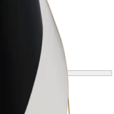
r Business
oizvodi i usluge prilagođeni tvojem
anju