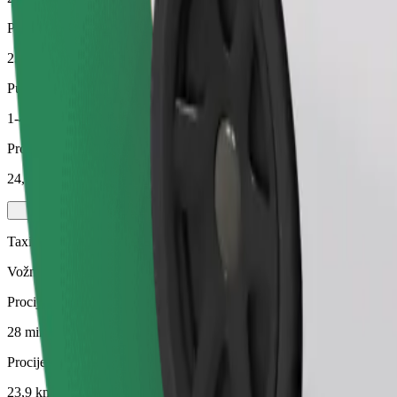
Procijenjena udaljenost
23,9 km
Putnici
1-4
Procijenjena cijena
24,10 €
Taxi
Vožnja u lokalnim taksi vozilima
Procijenjeno trajanje putovanja
28 min
Procijenjena udaljenost
23,9 km