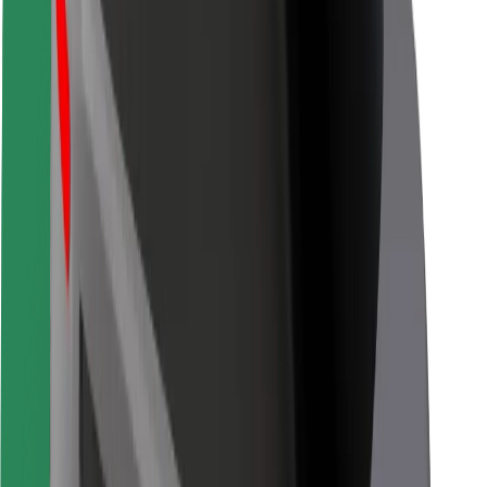
Za dostavljače
Bolt Food
Za vlasnike flota
Za restorane
Bolt for Business
Ostalo
Dobavljači
Uvjeti i odredbe
Kolačići
Sigurnost
Zatraži vožnju i putuj kroz nekoliko minuta!
Preuzmi aplikaciju Bolt