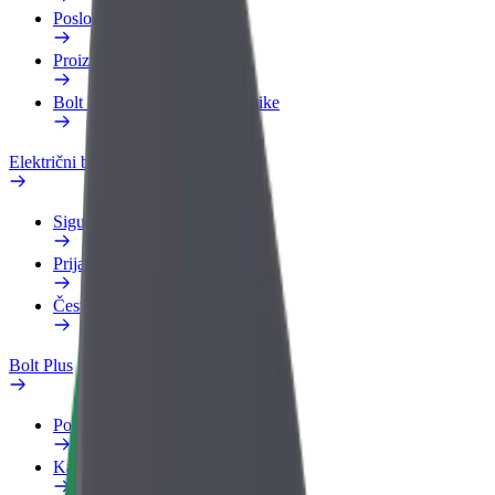
Poslovni profil
Proizvodi
Bolt Food za poslovne korisnike
Električni bicikli
Sigurnosni laboratorij
Prijavi problem
Često postavljana pitanja
Bolt Plus
Pogodnosti
Kako se pridružiti