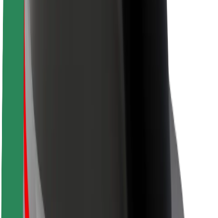
Sigurnost korisnika
Sigurnost vozača
Sigurnost na romobilu
Sigurnosni laboratorij
Gradovi
Lokacije
Gradska rješenja
Zračne luke
Bolt stanice za punjenje
Podrška
Za korisnike
Za vozače