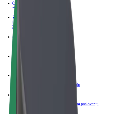
Često postavljana pitanja
Postani vozač
Zarađuj po vlastitim uvjetima
Postani dostavljač
Dostavljaj hranu i primaj tjedne isplate
Dodaj restoran ili trgovinu
Dosegni više kupaca i povećaj zaradu
Registriraj se kao vlasnik flote
Dodaj svoju flotu na Bolt i povećaj zaradu
Bolt for Business
Bolt proizvodi i usluge prilagođeni tvojem poslovanju