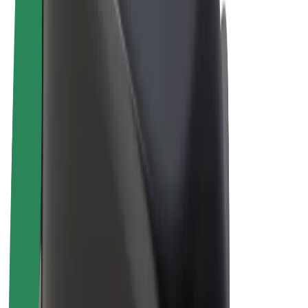
Električni bicikli
Bolt Plus
Zarađuj uz Bolt
Vozači
Zarada vozača
Dostavljači
Zarada dostavljača
Bolt Food trgovci
Flote
Franšize
Tvrtka
Karijere