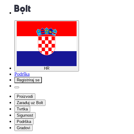
HR
Podrška
Registriraj se
Proizvodi
Zarađuj uz Bolt
Tvrtka
Sigurnost
Podrška
Gradovi