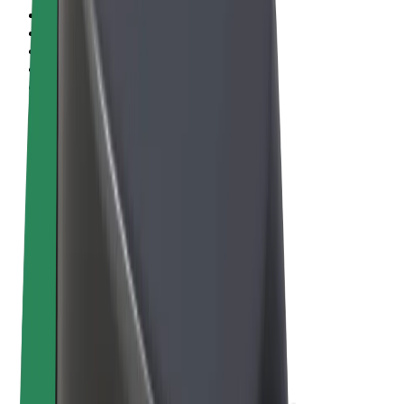
Uvjeti i odredbe
Privatnost
Kolačići
© 2026 Bolt Technology OÜ
Proizvodi
Vožnje
Romobili
Bolt Market
Bolt Food
Bolt Drive
Bolt for Business