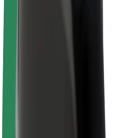
O platformi Bolt
Održivost uz Bolt
Projekt nula
Blog
Novosti
Smjernice za brend
Misija
Odnosi s investitorima
Vodstvo
Brend
Mediji
Urban Fund
Sigurnost