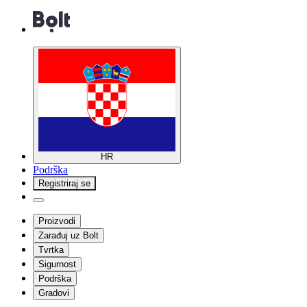
HR
Podrška
Registriraj se
Proizvodi
Zarađuj uz Bolt
Tvrtka
Sigurnost
Podrška
Gradovi