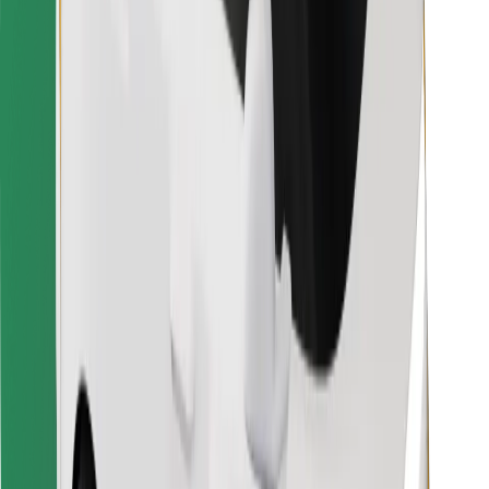
Bolt Food
Za vlasnike flota
Za restorane
Bolt for Business
Ostalo
Dobavljači
Uvjeti i odredbe
Kolačići
Sigurnost
Zatraži vožnju i putuj kroz nekoliko minuta!
Preuzmi aplikaciju Bolt
Pronađi svoje najdraže jelo!