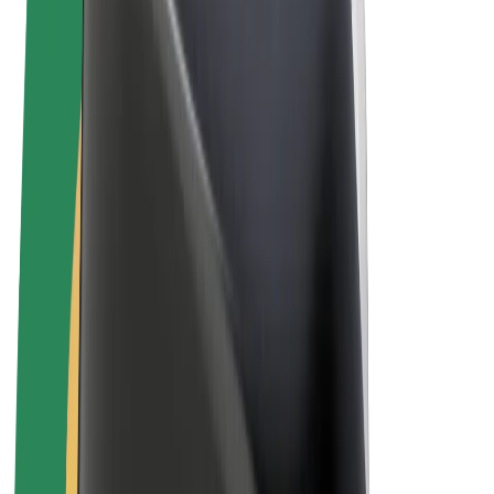
Uvjeti i odredbe
Privatnost
Kolačići
© 2026 Bolt Technology OÜ
Proizvodi
Vožnje
Romobili
Bolt Market
Bolt Food
Bolt Drive
Bolt for Business
Električni bicikli