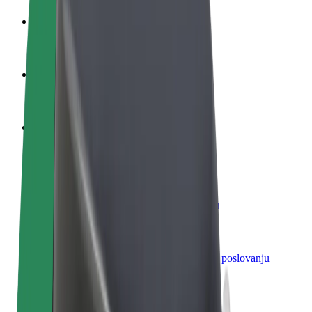
Postani vozač
Zarađuj po vlastitim uvjetima
Postani dostavljač
Dostavljaj hranu i primaj tjedne isplate
Dodaj restoran ili trgovinu
Dosegni više kupaca i povećaj zaradu
Registriraj se kao vlasnik flote
Dodaj svoju flotu na Bolt i povećaj zaradu
Bolt for Business
Bolt proizvodi i usluge prilagođeni tvojem poslovanju