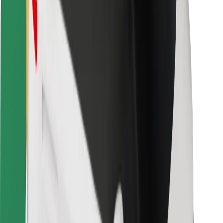
Sigurnost vozača
Sigurnost na romobilu
Sigurnosni laboratorij
Gradovi
Lokacije
Gradska rješenja
Zračne luke
Bolt stanice za punjenje
Podrška
Za korisnike
Za vozače
Za dostavljače