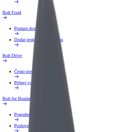
Bolt Food
Postani dostavljač
Dodaj restoran ili trgovinu
Bolt Drive
Često postavljana pitanja
Prijavi vozilo
Bolt for Business
Pogodnosti
Poslovni profil