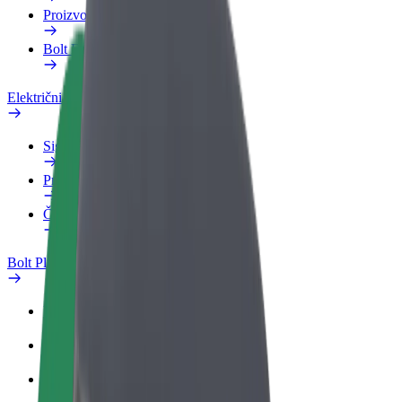
Proizvodi
Bolt Food za poslovne korisnike
Električni bicikli
Sigurnosni laboratorij
Prijavi problem
Često postavljana pitanja
Bolt Plus
Pogodnosti
Kako se pridružiti
Često postavljana pitanja