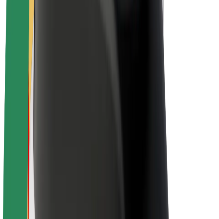
Bolt Plus
Zarađuj uz Bolt
Vozači
Zarada vozača
Dostavljači
Zarada dostavljača
Bolt Food trgovci
Flote
Franšize
Tvrtka
Karijere
O platformi Bolt