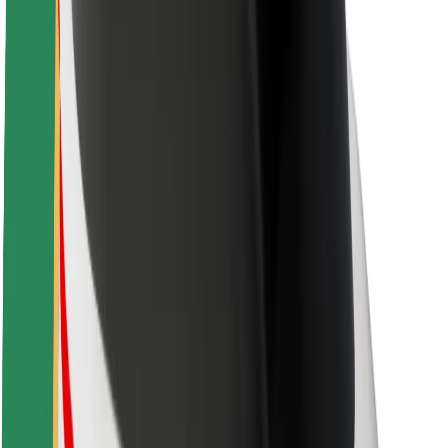
Održivost uz Bolt
Projekt nula
Blog
Novosti
Smjernice za brend
Misija
Odnosi s investitorima
Vodstvo
Brend
Mediji
Urban Fund
Sigurnost
Sigurnost korisnika