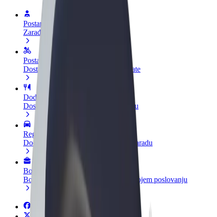
Postani vozač
Zarađuj po vlastitim uvjetima
Postani dostavljač
Dostavljaj hranu i primaj tjedne isplate
Dodaj restoran ili trgovinu
Dosegni više kupaca i povećaj zaradu
Registriraj se kao vlasnik flote
Dodaj svoju flotu na Bolt i povećaj zaradu
Bolt for Business
Bolt proizvodi i usluge prilagođeni tvojem poslovanju