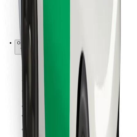
Bolt Food
Za vlasnike flota
Za restorane
Bolt for Business
Ostalo
Dobavljači
Uvjeti i odredbe
Kolačići
Sigurnost
Zatraži vožnju i putuj kroz nekoliko minuta!
Preuzmi aplikaciju Bolt
Pronađi svoje najdraže jelo!