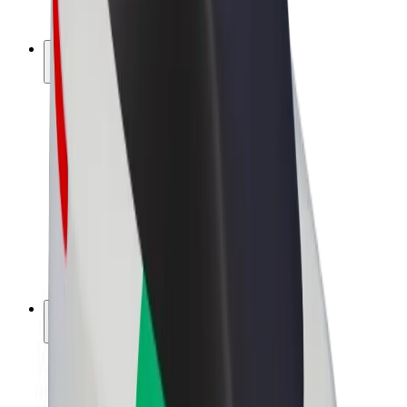
Bolt Plus
Zarađuj uz Bolt
Vozači
Zarada vozača
Dostavljači
Zarada dostavljača
Bolt Food trgovci
Flote
Franšize
Tvrtka
Karijere
O platformi Bolt