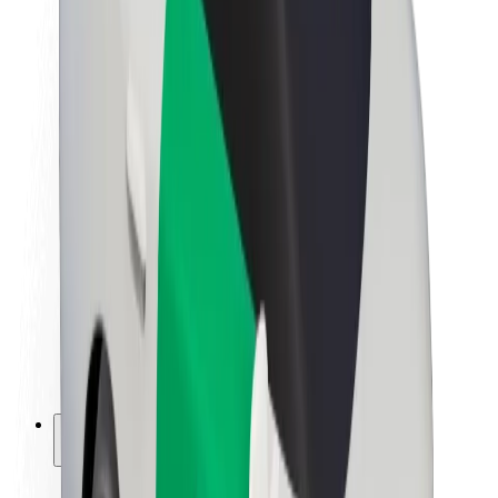
Održivost uz Bolt
Projekt nula
Blog
Novosti
Smjernice za brend
Misija
Odnosi s investitorima
Vodstvo
Brend
Mediji
Urban Fund
Sigurnost
Sigurnost korisnika