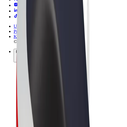
Uvjeti i odredbe
Privatnost
Kolačići
© 2026 Bolt Technology OÜ
Proizvodi
Vožnje
Romobili
Bolt Market
Bolt Food
Bolt Drive
Bolt for Business
Električni bicikli