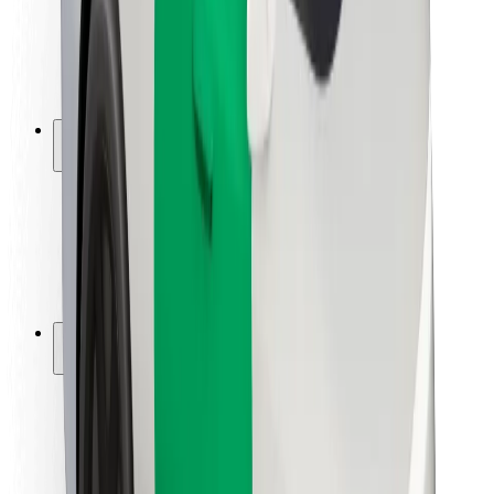
Sigurnost vozača
Sigurnost na romobilu
Sigurnosni laboratorij
Gradovi
Lokacije
Gradska rješenja
Zračne luke
Bolt stanice za punjenje
Podrška
Za korisnike
Za vozače
Za dostavljače