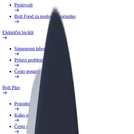
Proizvodi
Bolt Food za poslovne korisnike
Električni bicikli
Sigurnosni laboratorij
Prijavi problem
Često postavljana pitanja
Bolt Plus
Pogodnosti
Kako se pridružiti
Često postavljana pitanja