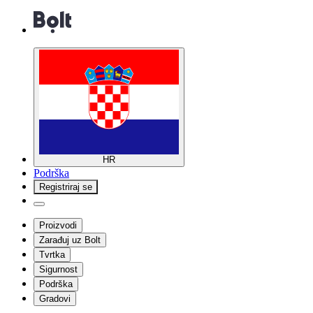
HR
Podrška
Registriraj se
Proizvodi
Zarađuj uz Bolt
Tvrtka
Sigurnost
Podrška
Gradovi