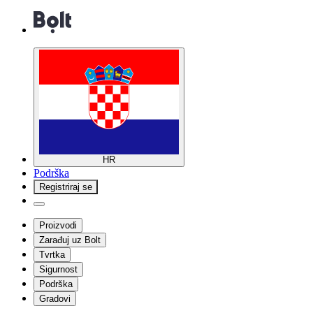
HR
Podrška
Registriraj se
Proizvodi
Zarađuj uz Bolt
Tvrtka
Sigurnost
Podrška
Gradovi