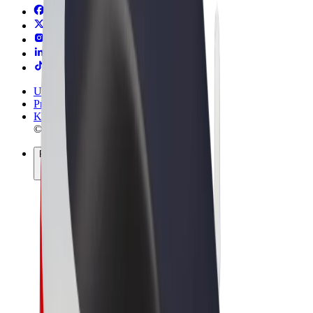
Uvjeti i odredbe
Privatnost
Kolačići
© 2026 Bolt Technology OÜ
Proizvodi
Vožnje
Romobili
Bolt Market
Bolt Food
Bolt Drive
Bolt for Business