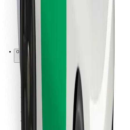
Za dostavljače
Bolt Food
Za vlasnike flota
Za restorane
Bolt for Business
Ostalo
Dobavljači
Uvjeti i odredbe
Kolačići
Sigurnost
Zatraži vožnju i putuj kroz nekoliko minuta!
Preuzmi aplikaciju Bolt