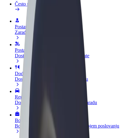
Često postavljana pitanja
Postani vozač
Zarađuj po vlastitim uvjetima
Postani dostavljač
Dostavljaj hranu i primaj tjedne isplate
Dodaj restoran ili trgovinu
Dosegni više kupaca i povećaj zaradu
Registriraj se kao vlasnik flote
Dodaj svoju flotu na Bolt i povećaj zaradu
Bolt for Business
Bolt proizvodi i usluge prilagođeni tvojem poslovanju