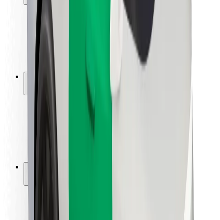
Sigurnost korisnika
Sigurnost vozača
Sigurnost na romobilu
Sigurnosni laboratorij
Gradovi
Lokacije
Gradska rješenja
Zračne luke
Bolt stanice za punjenje
Podrška
Za korisnike
Za vozače