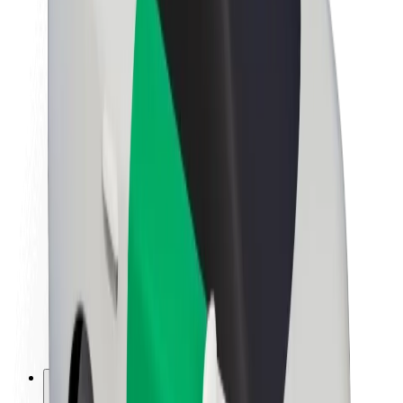
O platformi Bolt
Održivost uz Bolt
Projekt nula
Blog
Novosti
Smjernice za brend
Misija
Odnosi s investitorima
Vodstvo
Brend
Mediji
Urban Fund
Sigurnost