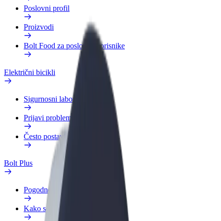
Poslovni profil
Proizvodi
Bolt Food za poslovne korisnike
Električni bicikli
Sigurnosni laboratorij
Prijavi problem
Često postavljana pitanja
Bolt Plus
Pogodnosti
Kako se pridružiti