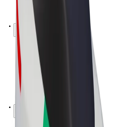
Električni bicikli
Bolt Plus
Zarađuj uz Bolt
Vozači
Zarada vozača
Dostavljači
Zarada dostavljača
Bolt Food trgovci
Flote
Franšize
Tvrtka
Karijere