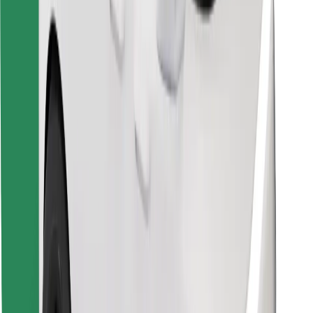
Pronađi svoje najdraže jelo!
Preuzmi aplikaciju Bolt Food