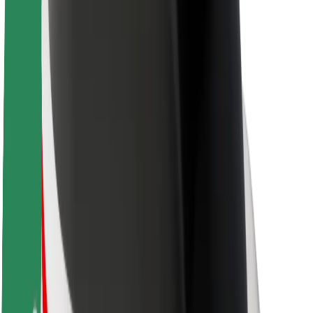
O platformi Bolt
Održivost uz Bolt
Projekt nula
Blog
Novosti
Smjernice za brend
Misija
Odnosi s investitorima
Vodstvo
Brend
Mediji
Urban Fund
Sigurnost