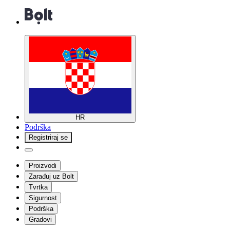
HR
Podrška
Registriraj se
Proizvodi
Zarađuj uz Bolt
Tvrtka
Sigurnost
Podrška
Gradovi