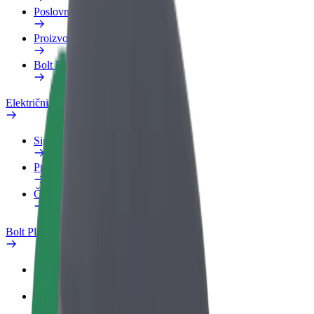
Poslovni profil
Proizvodi
Bolt Food za poslovne korisnike
Električni bicikli
Sigurnosni laboratorij
Prijavi problem
Često postavljana pitanja
Bolt Plus
Pogodnosti
Kako se pridružiti