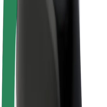
Električni bicikli
Bolt Plus
Zarađuj uz Bolt
Vozači
Zarada vozača
Dostavljači
Zarada dostavljača
Bolt Food trgovci
Flote
Franšize
Tvrtka
Karijere