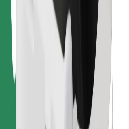
Za dostavljače
Bolt Food
Za vlasnike flota
Za restorane
Bolt for Business
Ostalo
Dobavljači
Uvjeti i odredbe
Kolačići
Sigurnost
Zatraži vožnju i putuj kroz nekoliko minuta!
Preuzmi aplikaciju Bolt