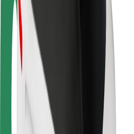
Sigurnost korisnika
Sigurnost vozača
Sigurnost na romobilu
Sigurnosni laboratorij
Gradovi
Lokacije
Gradska rješenja
Zračne luke
Bolt stanice za punjenje
Podrška
Za korisnike
Za vozače