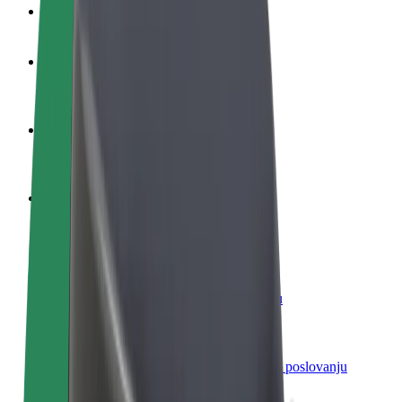
Često postavljana pitanja
Postani vozač
Zarađuj po vlastitim uvjetima
Postani dostavljač
Dostavljaj hranu i primaj tjedne isplate
Dodaj restoran ili trgovinu
Dosegni više kupaca i povećaj zaradu
Registriraj se kao vlasnik flote
Dodaj svoju flotu na Bolt i povećaj zaradu
Bolt for Business
Bolt proizvodi i usluge prilagođeni tvojem poslovanju