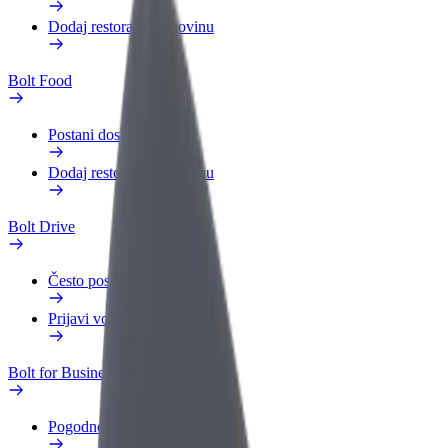
Dodaj restoran ili trgovinu
Bolt Food
Postani dostavljač
Dodaj restoran ili trgovinu
Bolt Drive
Često postavljana pitanja
Prijavi vozilo
Bolt for Business
Pogodnosti