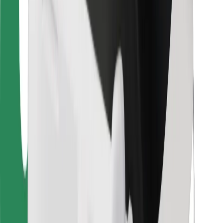
Bolt Food
Za vlasnike flota
Za restorane
Bolt for Business
Ostalo
Dobavljači
Uvjeti i odredbe
Kolačići
Sigurnost
Zatraži vožnju i putuj kroz nekoliko minuta!
Preuzmi aplikaciju Bolt
Pronađi svoje najdraže jelo!