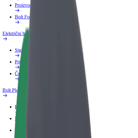
Proizvodi
Bolt Food za poslovne korisnike
Električni bicikli
Sigurnosni laboratorij
Prijavi problem
Često postavljana pitanja
Bolt Plus
Pogodnosti
Kako se pridružiti
Često postavljana pitanja