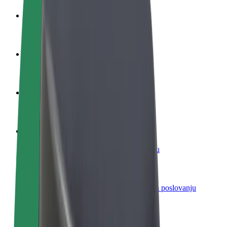
Postani vozač
Zarađuj po vlastitim uvjetima
Postani dostavljač
Dostavljaj hranu i primaj tjedne isplate
Dodaj restoran ili trgovinu
Dosegni više kupaca i povećaj zaradu
Registriraj se kao vlasnik flote
Dodaj svoju flotu na Bolt i povećaj zaradu
Bolt for Business
Bolt proizvodi i usluge prilagođeni tvojem poslovanju