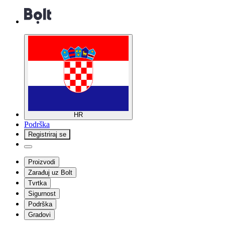
HR
Podrška
Registriraj se
Proizvodi
Zarađuj uz Bolt
Tvrtka
Sigurnost
Podrška
Gradovi