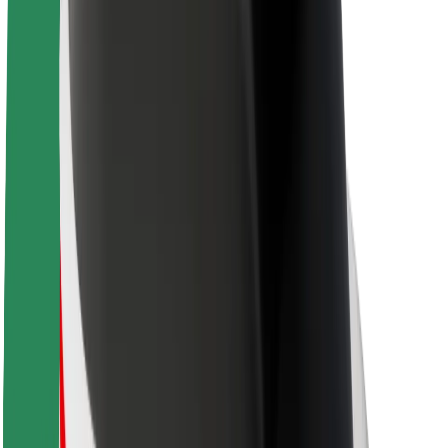
Održivost uz Bolt
Projekt nula
Blog
Novosti
Smjernice za brend
Misija
Odnosi s investitorima
Vodstvo
Brend
Mediji
Urban Fund
Sigurnost
Sigurnost korisnika