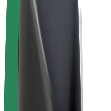
Uvjeti i odredbe
Privatnost
Kolačići
© 2026 Bolt Technology OÜ
Proizvodi
Vožnje
Romobili
Bolt Market
Bolt Food
Bolt Drive
Bolt for Business
Električni bicikli