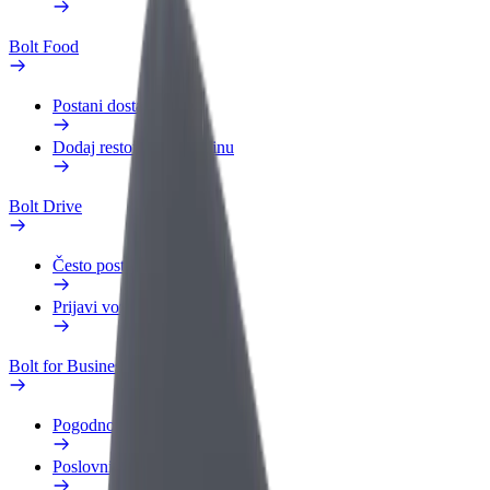
Bolt Food
Postani dostavljač
Dodaj restoran ili trgovinu
Bolt Drive
Često postavljana pitanja
Prijavi vozilo
Bolt for Business
Pogodnosti
Poslovni profil