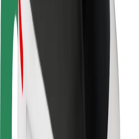
Sigurnost vozača
Sigurnost na romobilu
Sigurnosni laboratorij
Gradovi
Lokacije
Gradska rješenja
Zračne luke
Bolt stanice za punjenje
Podrška
Za korisnike
Za vozače
Za dostavljače