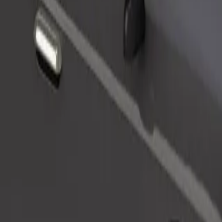
Zatraži vožnju