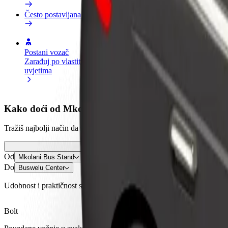
Često postavljana pitanja
Postani vozač
Postani dostavljač
Dodaj
Zarađuj po vlastitim
Dostavljaj hranu i primaj tjedne
Doseg
uvjetima
isplate
zara
Kako doći od Mkolani Bus Stand do Buswelu Center
Tražiš najbolji način da stigneš od Mkolani Bus Stand do Buswelu Cent
Od
Mkolani Bus Stand
Do
Buswelu Center
Udobnost i praktičnost su nadohvat ruke!
Bolt