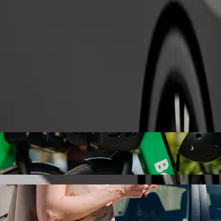
Zatraži vožnju
ter s Bolt vožnjom na zahtjev
 cijenu za dolazak do Buswelu Center. Korištenjem Bolta, ovo putovanj