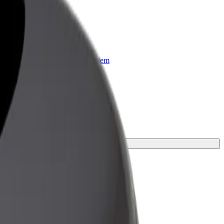
r Business
oizvodi i usluge prilagođeni tvojem
anju