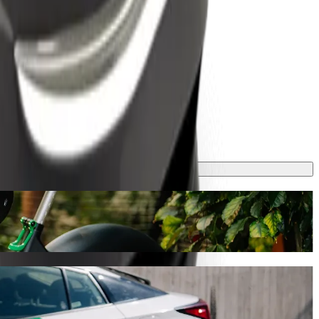
e će trajati oko 35 min i koštati otprilike 7.849,70 TZS TZS. Bez