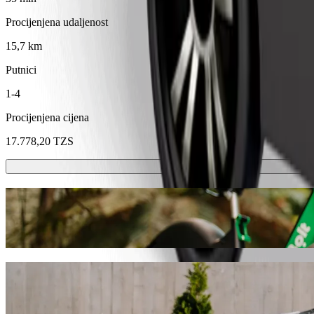
Procijenjena udaljenost
15,7 km
Putnici
1-4
Procijenjena cijena
17.778,20 TZS
Romobili ili e-bicikli
Kreći se po Mvanza sa skuterima ili e-biciklima
Preuzmi aplikaciju Bolt
Dođi od Mkolani Bus Stand do Buswelu Cen
Preporučujemo da odabereš Bolt vožnju na zahtjev ako tražiš najbolju
obzira na priliku, pronaći ćemo savršeno vozilo za tebe.