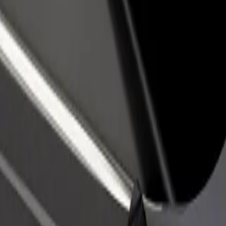
 restoran ili trgovinu
Registriraj se kao vlasnik flote
Bolt fo
ni više kupaca i povećaj
Dodaj svoju flotu na Bolt i povećaj
Bolt pr
du
zaradu
poslov
er? Istraži naše usluge i pronađi savršenu za svoje putovanje.
Preuzmi aplikaciju