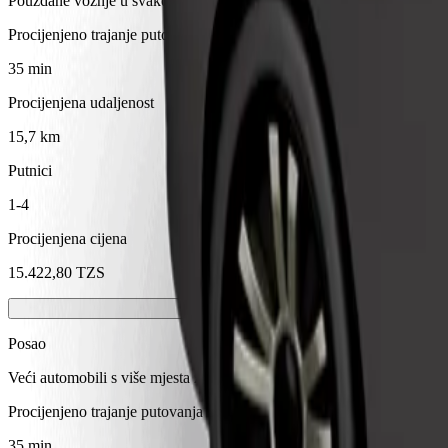
Pouzdane vožnje u svakodnevnim automobilima srednje veličine.
Procijenjeno trajanje putovanja
35 min
Procijenjena udaljenost
15,7 km
Putnici
1-4
Procijenjena cijena
15.422,80 TZS
Posao
Veći automobili s više mjesta za noge i prtljagu
Procijenjeno trajanje putovanja
35 min