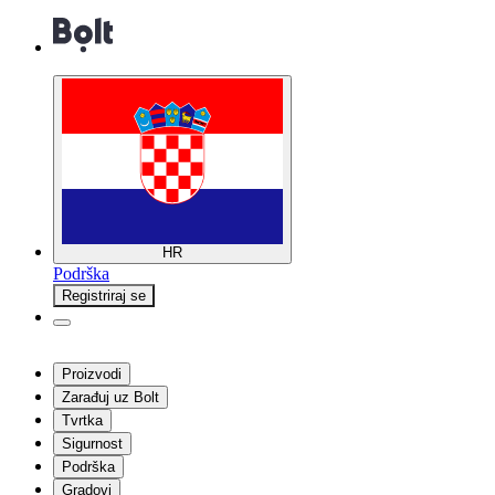
HR
Podrška
Registriraj se
Proizvodi
Zarađuj uz Bolt
Tvrtka
Sigurnost
Podrška
Gradovi