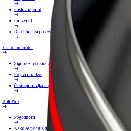
Poslovni profil
Proizvodi
Bolt Food za poslovne korisnike
Električni bicikli
Sigurnosni laboratorij
Prijavi problem
Često postavljana pitanja
Bolt Plus
Pogodnosti
Kako se pridružiti