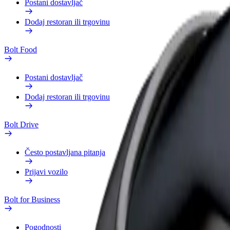
Postani dostavljač
Dodaj restoran ili trgovinu
Bolt Food
Postani dostavljač
Dodaj restoran ili trgovinu
Bolt Drive
Često postavljana pitanja
Prijavi vozilo
Bolt for Business
Pogodnosti