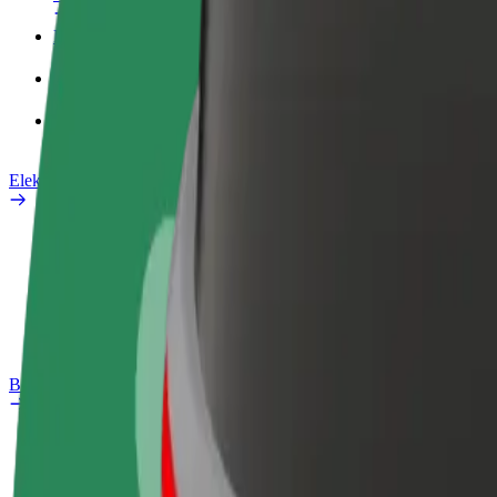
Poslovni profil
Proizvodi
Bolt Food za poslovne korisnike
Električni bicikli
Sigurnosni laboratorij
Prijavi problem
Često postavljana pitanja
Bolt Plus
Pogodnosti
Kako se pridružiti