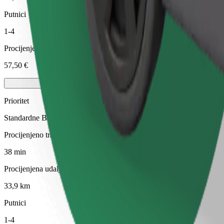
Putnici
1-4
Procijenjena cijena
57,50 €
Prioritet
Standardne Bolt vožnje s bržim preuzimanjem
Procijenjeno trajanje putovanja
38 min
Procijenjena udaljenost
33,9 km
Putnici
1-4