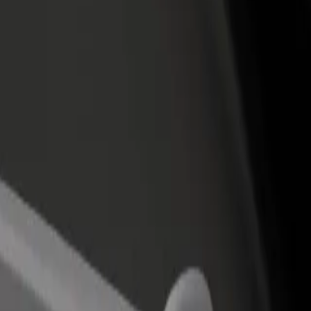
 restoran ili trgovinu
Registriraj se kao vlasnik flote
Bolt fo
ni više kupaca i povećaj
Dodaj svoju flotu na Bolt i povećaj
Bolt pr
du
zaradu
poslov
e? Istraži naše usluge i pronađi savršenu za svoje putovanje.
Preuzmi aplikaciju