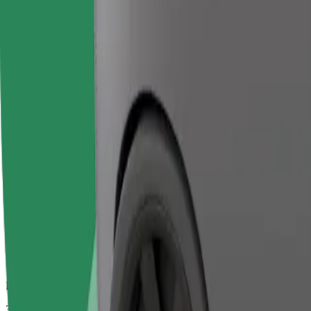
Veći automobili s više mjesta za noge i prtljagu
Procijenjeno trajanje putovanja
38 min
Procijenjena udaljenost
33,9 km
Putnici
1-2
Procijenjena cijena
83,10 €
Bolt
Pouzdane vožnje u svakodnevnim automobilima srednje veličine.
Procijenjeno trajanje putovanja
38 min