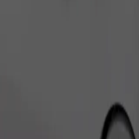
Zatraži vožnju