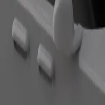
Zatraži vožnju