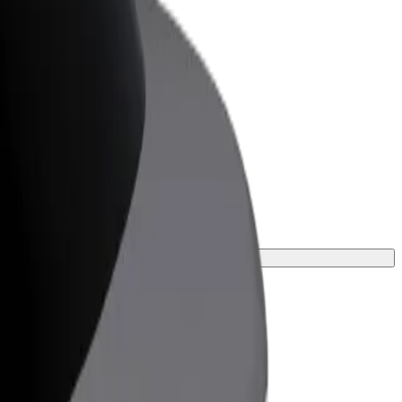
r Business
oizvodi i usluge prilagođeni tvojem
anju