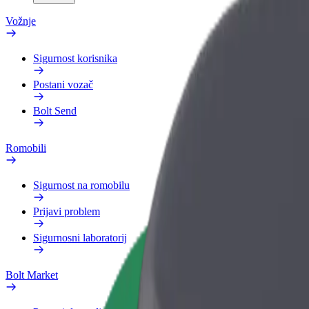
Vožnje
Sigurnost korisnika
Postani vozač
Bolt Send
Romobili
Sigurnost na romobilu
Prijavi problem
Sigurnosni laboratorij
Bolt Market