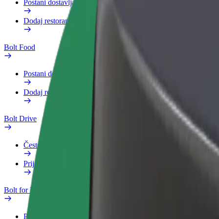
Postani dostavljač
Dodaj restoran ili trgovinu
Bolt Food
Postani dostavljač
Dodaj restoran ili trgovinu
Bolt Drive
Često postavljana pitanja
Prijavi vozilo
Bolt for Business
Pogodnosti