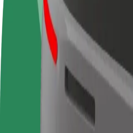
Često postavljana pitanja
Postani vozač
Postani dostavljač
Dodaj
Zarađuj po vlastitim
Dostavljaj hranu i primaj tjedne
Doseg
uvjetima
isplate
zara
Kako doći od Amazon Hub Locker do La Mataranne
Tražiš najbolji način da stigneš od Amazon Hub Locker do La Matarann
Od
Amazon Hub Locker
Do
La Mataranne
Udobnost i praktičnost su nadohvat ruke!
Berlin