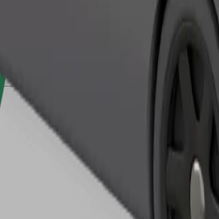
Zatraži vožnju