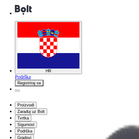
HR
Podrška
Registriraj se
Proizvodi
Zarađuj uz Bolt
Tvrtka
Sigurnost
Podrška
Gradovi