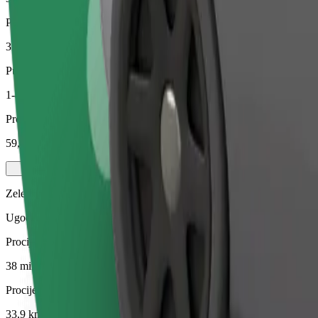
Procijenjena udaljenost
33,9 km
Putnici
1-4
Procijenjena cijena
59,10 €
Zelena
Ugodne vožnje u hibridnim i električnim vozilima
Procijenjeno trajanje putovanja
38 min
Procijenjena udaljenost
33,9 km