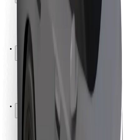
Sigurnost korisnika
Sigurnost vozača
Sigurnost na romobilu
Sigurnosni laboratorij
Gradovi
Lokacije
Gradska rješenja
Zračne luke
Bolt stanice za punjenje
Podrška
Za korisnike
Za vozače