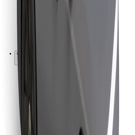
Za dostavljače
Bolt Food
Za vlasnike flota
Za restorane
Bolt for Business
Ostalo
Dobavljači
Uvjeti i odredbe
Kolačići
Sigurnost
Zatraži vožnju i putuj kroz nekoliko minuta!
Preuzmi aplikaciju Bolt