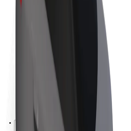
O platformi Bolt
Održivost uz Bolt
Projekt nula
Blog
Novosti
Smjernice za brend
Misija
Odnosi s investitorima
Vodstvo
Brend
Mediji
Urban Fund
Sigurnost