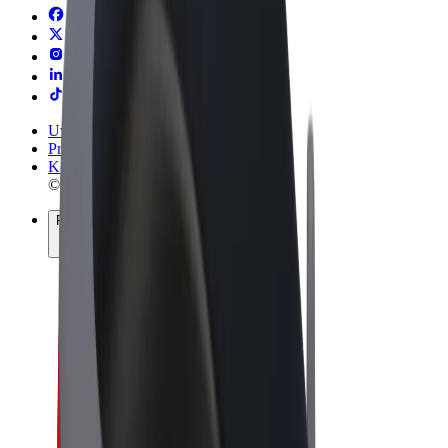
Uvjeti i odredbe
Privatnost
Kolačići
© 2026 Bolt Technology OÜ
Proizvodi
Vožnje
Romobili
Bolt Market
Bolt Food
Bolt Drive
Bolt for Business