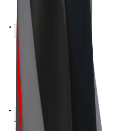
Električni bicikli
Bolt Plus
Zarađuj uz Bolt
Vozači
Zarada vozača
Dostavljači
Zarada dostavljača
Bolt Food trgovci
Flote
Franšize
Tvrtka
Karijere