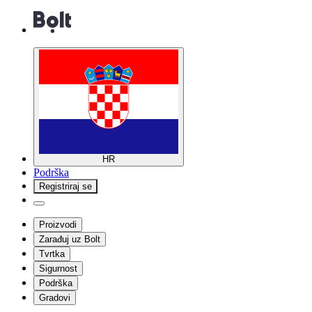
HR
Podrška
Registriraj se
Proizvodi
Zarađuj uz Bolt
Tvrtka
Sigurnost
Podrška
Gradovi