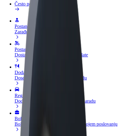
Često postavljana pitanja
Postani vozač
Zarađuj po vlastitim uvjetima
Postani dostavljač
Dostavljaj hranu i primaj tjedne isplate
Dodaj restoran ili trgovinu
Dosegni više kupaca i povećaj zaradu
Registriraj se kao vlasnik flote
Dodaj svoju flotu na Bolt i povećaj zaradu
Bolt for Business
Bolt proizvodi i usluge prilagođeni tvojem poslovanju