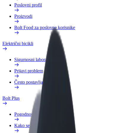
Poslovni profil
Proizvodi
Bolt Food za poslovne korisnike
Električni bicikli
Sigurnosni laboratorij
Prijavi problem
Često postavljana pitanja
Bolt Plus
Pogodnosti
Kako se pridružiti