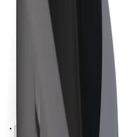
O platformi Bolt
Održivost uz Bolt
Projekt nula
Blog
Novosti
Smjernice za brend
Misija
Odnosi s investitorima
Vodstvo
Brend
Mediji
Urban Fund
Sigurnost