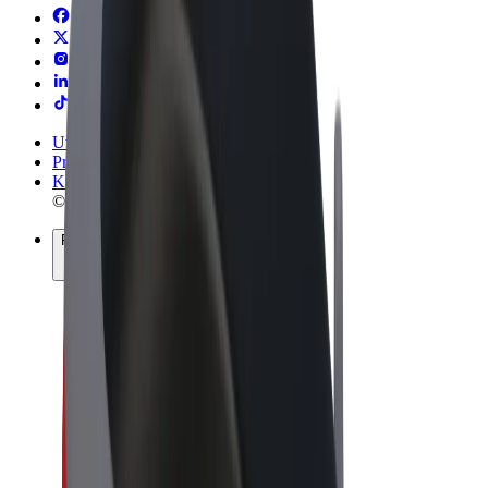
Uvjeti i odredbe
Privatnost
Kolačići
© 2026 Bolt Technology OÜ
Proizvodi
Vožnje
Romobili
Bolt Market
Bolt Food
Bolt Drive
Bolt for Business