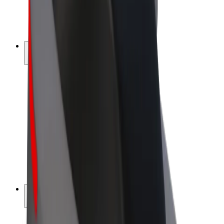
Električni bicikli
Bolt Plus
Zarađuj uz Bolt
Vozači
Zarada vozača
Dostavljači
Zarada dostavljača
Bolt Food trgovci
Flote
Franšize
Tvrtka
Karijere