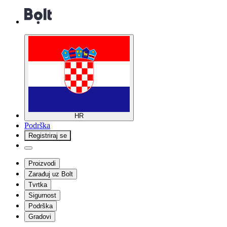
HR
Podrška
Registriraj se
Proizvodi
Zarađuj uz Bolt
Tvrtka
Sigurnost
Podrška
Gradovi