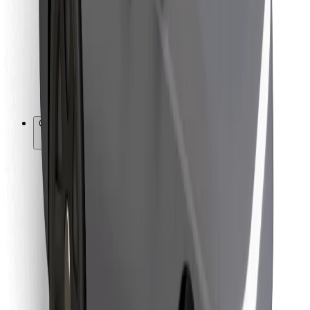
Za dostavljače
Bolt Food
Za vlasnike flota
Za restorane
Bolt for Business
Ostalo
Dobavljači
Uvjeti i odredbe
Kolačići
Sigurnost
Zatraži vožnju i putuj kroz nekoliko minuta!
Preuzmi aplikaciju Bolt