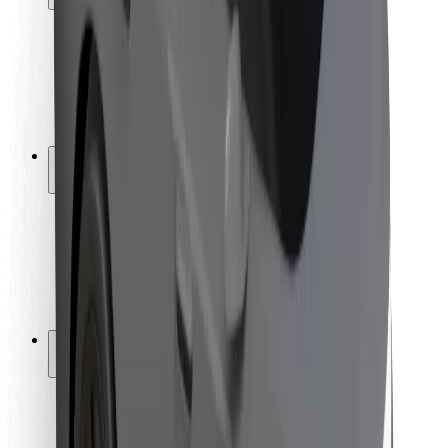
Sigurnost korisnika
Sigurnost vozača
Sigurnost na romobilu
Sigurnosni laboratorij
Gradovi
Lokacije
Gradska rješenja
Zračne luke
Bolt stanice za punjenje
Podrška
Za korisnike
Za vozače