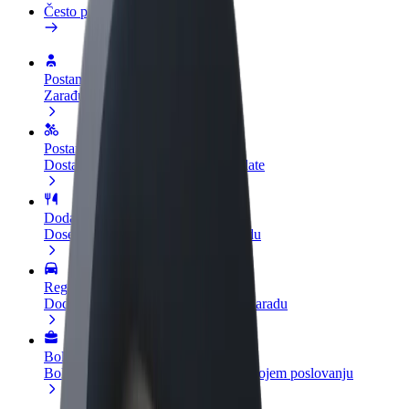
Često postavljana pitanja
Postani vozač
Zarađuj po vlastitim uvjetima
Postani dostavljač
Dostavljaj hranu i primaj tjedne isplate
Dodaj restoran ili trgovinu
Dosegni više kupaca i povećaj zaradu
Registriraj se kao vlasnik flote
Dodaj svoju flotu na Bolt i povećaj zaradu
Bolt for Business
Bolt proizvodi i usluge prilagođeni tvojem poslovanju