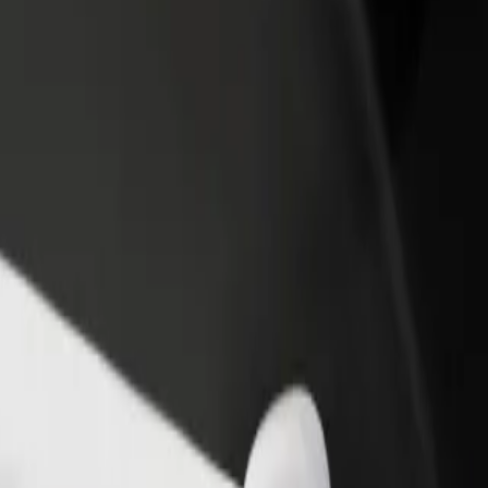
 restoran ili trgovinu
Registriraj se kao vlasnik flote
Bolt fo
ni više kupaca i povećaj
Dodaj svoju flotu na Bolt i povećaj
Bolt pr
du
zaradu
poslov
 naše usluge i pronađi savršenu za svoje putovanje.
Preuzmi aplikaciju