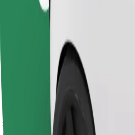
Pouzdane vožnje u svakodnevnim automobilima srednje veličine.
Procijenjeno trajanje putovanja
10 min
Procijenjena udaljenost
3,9 km
Putnici
1-4
Procijenjena cijena
177,90 NOK
Comfort
Veći automobili s više mjesta za noge i prtljagu
Procijenjeno trajanje putovanja
10 min