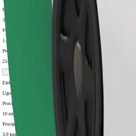
Procijenjena udaljenost
3,9 km
Putnici
1-4
Procijenjena cijena
214,30 NOK
Električni
Ugodne vožnje u električnim vozilima
Procijenjeno trajanje putovanja
10 min
Procijenjena udaljenost
3,9 km