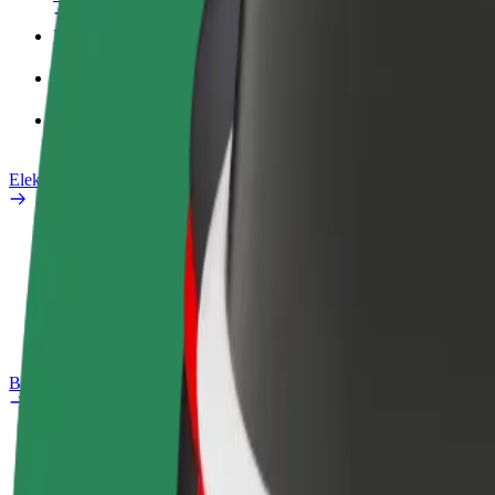
Poslovni profil
Proizvodi
Bolt Food za poslovne korisnike
Električni bicikli
Sigurnosni laboratorij
Prijavi problem
Često postavljana pitanja
Bolt Plus
Pogodnosti
Kako se pridružiti