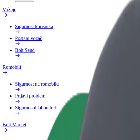
Vožnje
Sigurnost korisnika
Postani vozač
Bolt Send
Romobili
Sigurnost na romobilu
Prijavi problem
Sigurnosni laboratorij
Bolt Market