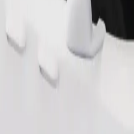
Zatraži vožnju