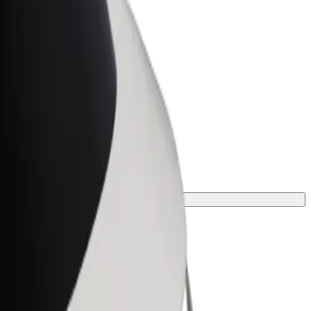
r Business
oizvodi i usluge prilagođeni tvojem
anju