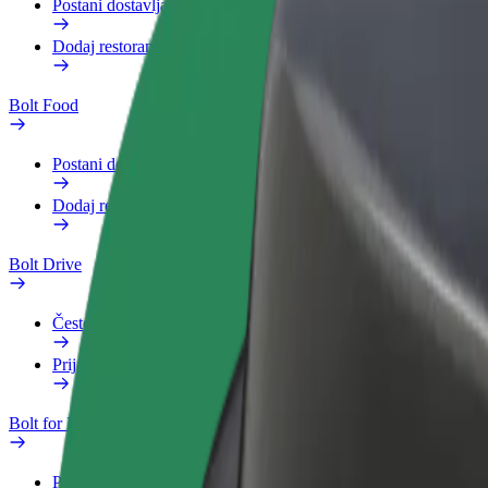
Postani dostavljač
Dodaj restoran ili trgovinu
Bolt Food
Postani dostavljač
Dodaj restoran ili trgovinu
Bolt Drive
Često postavljana pitanja
Prijavi vozilo
Bolt for Business
Pogodnosti