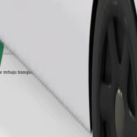
Zatraži vožnju
je trebaju transporter, a sjedala moraju biti zaštićena dekom ili podlogom