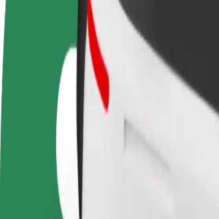
Često postavljana pitanja
Postani vozač
Postani dostavljač
Dodaj
Zarađuj po vlastitim
Dostavljaj hranu i primaj tjedne
Doseg
uvjetima
isplate
zara
Kako doći od BA3 do Oslo bussterminal
Tražiš najbolji način da stigneš od BA3 do Oslo bussterminal? Istraži
Od
BA3
Do
Oslo bussterminal
Udobnost i praktičnost su nadohvat ruke!
Bolt