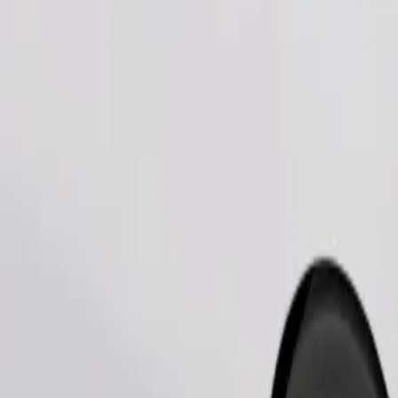
Zatraži vožnju