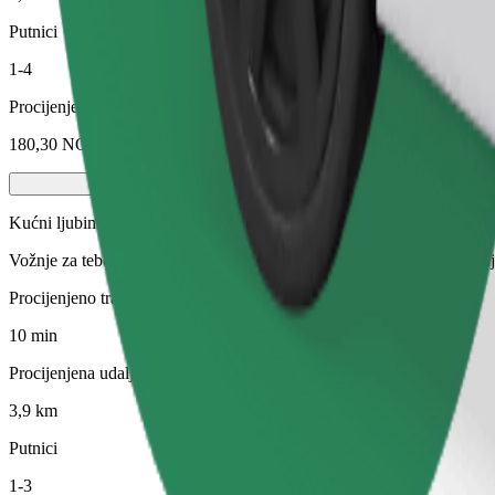
Putnici
1-4
Procijenjena cijena
180,30 NOK
Kućni ljubimac
Vožnje za tebe i tvog ljubimca. Psi moraju nositi brnjicu, male životin
Procijenjeno trajanje putovanja
10 min
Procijenjena udaljenost
3,9 km
Putnici
1-3