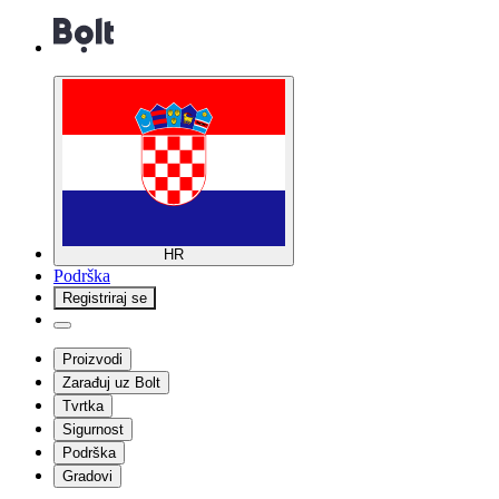
HR
Podrška
Registriraj se
Proizvodi
Zarađuj uz Bolt
Tvrtka
Sigurnost
Podrška
Gradovi