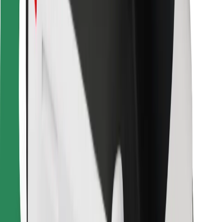
Bolt Food
Za vlasnike flota
Za restorane
Bolt for Business
Ostalo
Dobavljači
Uvjeti i odredbe
Kolačići
Sigurnost
Zatraži vožnju i putuj kroz nekoliko minuta!
Preuzmi aplikaciju Bolt
Pronađi svoje najdraže jelo!