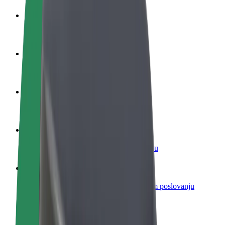
Postani vozač
Zarađuj po vlastitim uvjetima
Postani dostavljač
Dostavljaj hranu i primaj tjedne isplate
Dodaj restoran ili trgovinu
Dosegni više kupaca i povećaj zaradu
Registriraj se kao vlasnik flote
Dodaj svoju flotu na Bolt i povećaj zaradu
Bolt for Business
Bolt proizvodi i usluge prilagođeni tvojem poslovanju