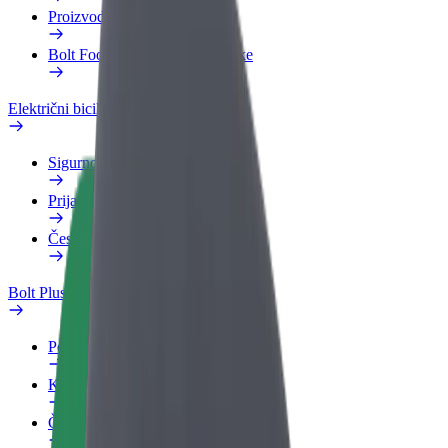
Proizvodi
Bolt Food za poslovne korisnike
Električni bicikli
Sigurnosni laboratorij
Prijavi problem
Često postavljana pitanja
Bolt Plus
Pogodnosti
Kako se pridružiti
Često postavljana pitanja