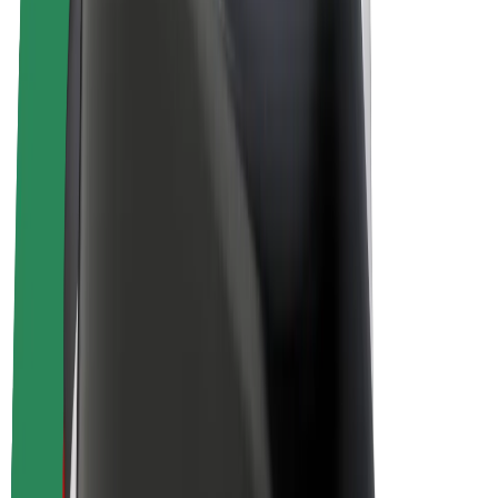
Bolt Plus
Zarađuj uz Bolt
Vozači
Zarada vozača
Dostavljači
Zarada dostavljača
Bolt Food trgovci
Flote
Franšize
Tvrtka
Karijere
O platformi Bolt