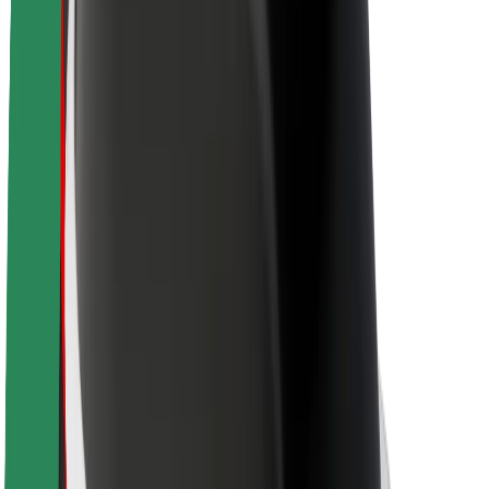
Održivost uz Bolt
Projekt nula
Blog
Novosti
Smjernice za brend
Misija
Odnosi s investitorima
Vodstvo
Brend
Mediji
Urban Fund
Sigurnost
Sigurnost korisnika