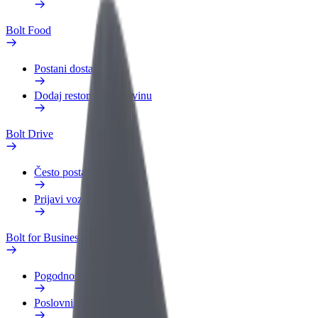
Bolt Food
Postani dostavljač
Dodaj restoran ili trgovinu
Bolt Drive
Često postavljana pitanja
Prijavi vozilo
Bolt for Business
Pogodnosti
Poslovni profil