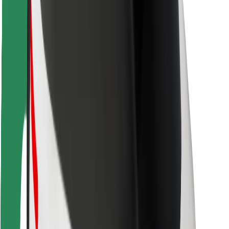
Sigurnost vozača
Sigurnost na romobilu
Sigurnosni laboratorij
Gradovi
Lokacije
Gradska rješenja
Zračne luke
Bolt stanice za punjenje
Podrška
Za korisnike
Za vozače
Za dostavljače