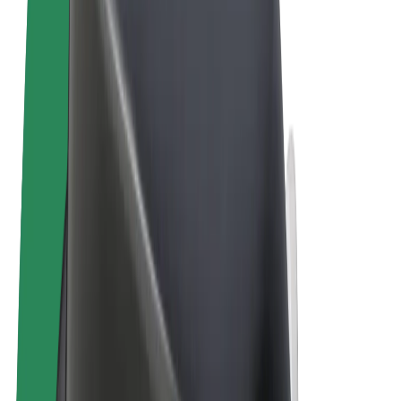
Uvjeti i odredbe
Privatnost
Kolačići
© 2026 Bolt Technology OÜ
Proizvodi
Vožnje
Romobili
Bolt Market
Bolt Food
Bolt Drive
Bolt for Business
Električni bicikli