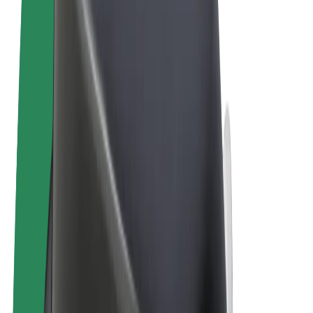
Uvjeti i odredbe
Privatnost
Kolačići
© 2026 Bolt Technology OÜ
Proizvodi
Vožnje
Romobili
Bolt Market
Bolt Food
Bolt Drive
Bolt for Business