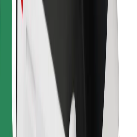
Za dostavljače
Bolt Food
Za vlasnike flota
Za restorane
Bolt for Business
Ostalo
Dobavljači
Uvjeti i odredbe
Kolačići
Sigurnost
Zatraži vožnju i putuj kroz nekoliko minuta!
Preuzmi aplikaciju Bolt