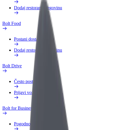
Dodaj restoran ili trgovinu
Bolt Food
Postani dostavljač
Dodaj restoran ili trgovinu
Bolt Drive
Često postavljana pitanja
Prijavi vozilo
Bolt for Business
Pogodnosti