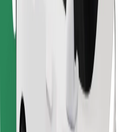
Pronađi svoje najdraže jelo!
Preuzmi aplikaciju Bolt Food