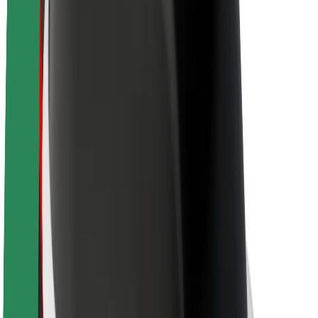
O platformi Bolt
Održivost uz Bolt
Projekt nula
Blog
Novosti
Smjernice za brend
Misija
Odnosi s investitorima
Vodstvo
Brend
Mediji
Urban Fund
Sigurnost