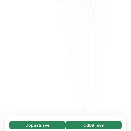
Dopusti sve
Odbiti sve
Neophodni (65)