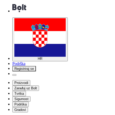
HR
Podrška
Registriraj se
Proizvodi
Zarađuj uz Bolt
Tvrtka
Sigurnost
Podrška
Gradovi