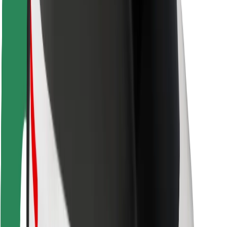
Sigurnost korisnika
Sigurnost vozača
Sigurnost na romobilu
Sigurnosni laboratorij
Gradovi
Lokacije
Gradska rješenja
Zračne luke
Bolt stanice za punjenje
Podrška
Za korisnike
Za vozače