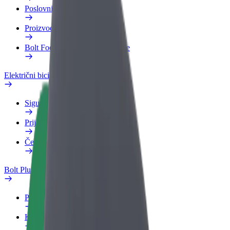
Poslovni profil
Proizvodi
Bolt Food za poslovne korisnike
Električni bicikli
Sigurnosni laboratorij
Prijavi problem
Često postavljana pitanja
Bolt Plus
Pogodnosti
Kako se pridružiti