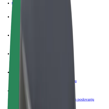
Često postavljana pitanja
Postani vozač
Zarađuj po vlastitim uvjetima
Postani dostavljač
Dostavljaj hranu i primaj tjedne isplate
Dodaj restoran ili trgovinu
Dosegni više kupaca i povećaj zaradu
Registriraj se kao vlasnik flote
Dodaj svoju flotu na Bolt i povećaj zaradu
Bolt for Business
Bolt proizvodi i usluge prilagođeni tvojem poslovanju