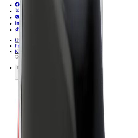
Uvjeti i odredbe
Privatnost
Kolačići
© 2026 Bolt Technology OÜ
Proizvodi
Vožnje
Romobili
Bolt Market
Bolt Food
Bolt Drive
Bolt for Business