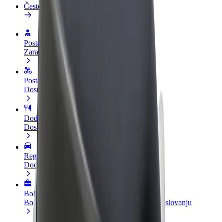
Često postavljana pitanja
Postani vozač
Zarađuj po vlastitim uvjetima
Postani dostavljač
Dostavljaj hranu i primaj tjedne isplate
Dodaj restoran ili trgovinu
Dosegni više kupaca i povećaj zaradu
Registriraj se kao vlasnik flote
Dodaj svoju flotu na Bolt i povećaj zaradu
Bolt for Business
Bolt proizvodi i usluge prilagođeni tvojem poslovanju