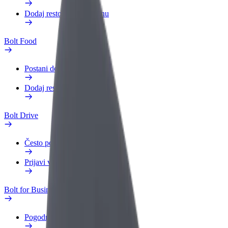
Dodaj restoran ili trgovinu
Bolt Food
Postani dostavljač
Dodaj restoran ili trgovinu
Bolt Drive
Često postavljana pitanja
Prijavi vozilo
Bolt for Business
Pogodnosti