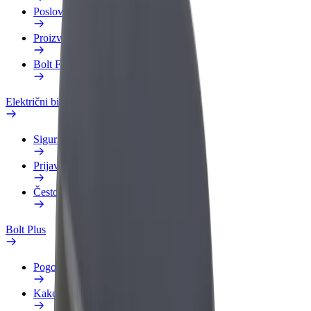
Poslovni profil
Proizvodi
Bolt Food za poslovne korisnike
Električni bicikli
Sigurnosni laboratorij
Prijavi problem
Često postavljana pitanja
Bolt Plus
Pogodnosti
Kako se pridružiti