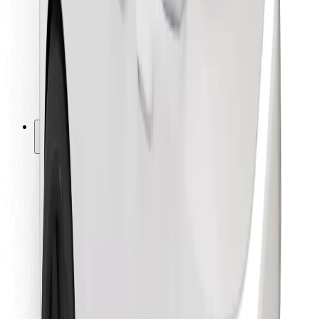
Za dostavljače
Bolt Food
Za vlasnike flota
Za restorane
Bolt for Business
Ostalo
Dobavljači
Uvjeti i odredbe
Kolačići
Sigurnost
Zatraži vožnju i putuj kroz nekoliko minuta!
Preuzmi aplikaciju Bolt