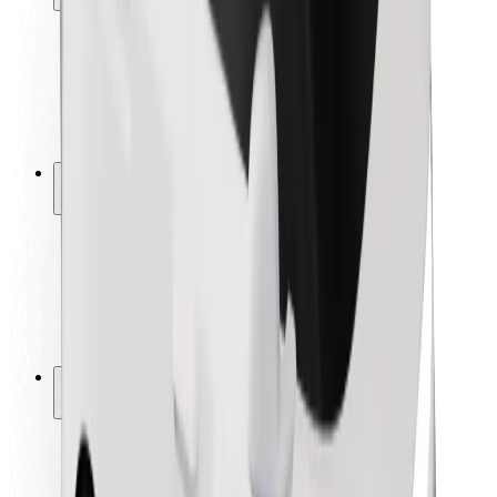
Sigurnost korisnika
Sigurnost vozača
Sigurnost na romobilu
Sigurnosni laboratorij
Gradovi
Lokacije
Gradska rješenja
Zračne luke
Bolt stanice za punjenje
Podrška
Za korisnike
Za vozače