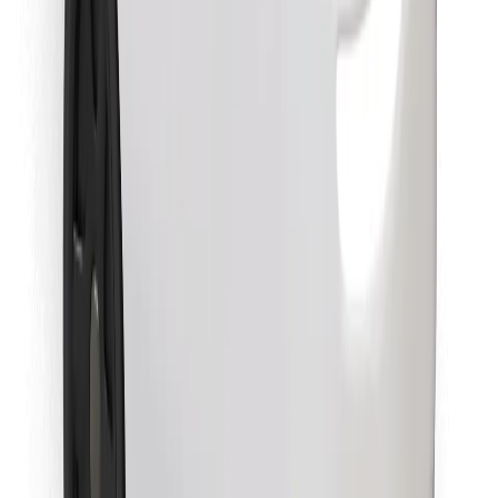
Pronađi svoje najdraže jelo!
Preuzmi aplikaciju Bolt Food