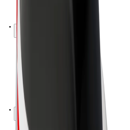
Električni bicikli
Bolt Plus
Zarađuj uz Bolt
Vozači
Zarada vozača
Dostavljači
Zarada dostavljača
Bolt Food trgovci
Flote
Franšize
Tvrtka
Karijere