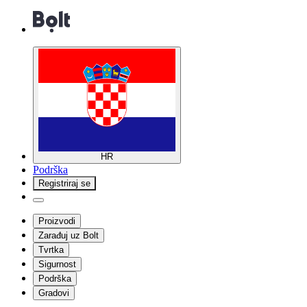
HR
Podrška
Registriraj se
Proizvodi
Zarađuj uz Bolt
Tvrtka
Sigurnost
Podrška
Gradovi