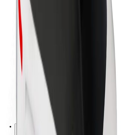
O platformi Bolt
Održivost uz Bolt
Projekt nula
Blog
Novosti
Smjernice za brend
Misija
Odnosi s investitorima
Vodstvo
Brend
Mediji
Urban Fund
Sigurnost