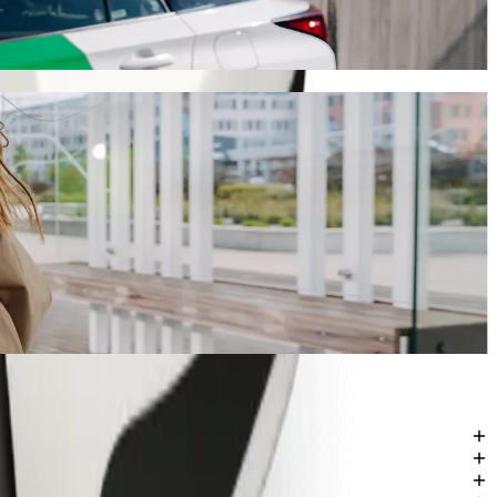
ovo putovanje će trajati oko 7 min i koštati otprilike 1,00 AZN