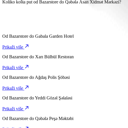
Potrebno je oko 7 min da stigneš od Bazarstore do Qəbələ Asan Xidm
Koliko košta put od Bazarstore do Qəbələ Asan Xidmət Mərkəzi?
Trošak vožnje od Bazarstore do Qəbələ Asan Xidmət Mərkəzi s Bolt
Od
Bazarstore
do
Gabala Garden Hotel
Prikaži više
Od
Bazarstore
do
Xarı Bülbül Restoran
Prikaži više
Od
Bazarstore
do
Ağdaş Polis Şöbəsi
Prikaži više
Od
Bazarstore
do
Yeddi Gözəl Şəlaləsi
Prikaži više
Od
Bazarstore
do
Qəbələ Peşə Məktəbi