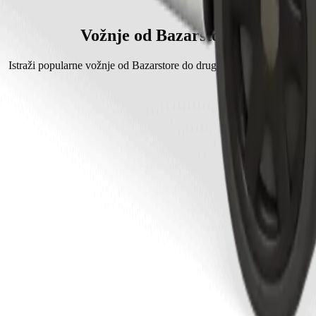
ət Mərkəzi s Bolt.
 iznosi približno 1,00 AZN AZN.
Vožnje od Bazarstore
Istraži popularne vožnje od Bazarstore do drugih lokacija u Gebele.