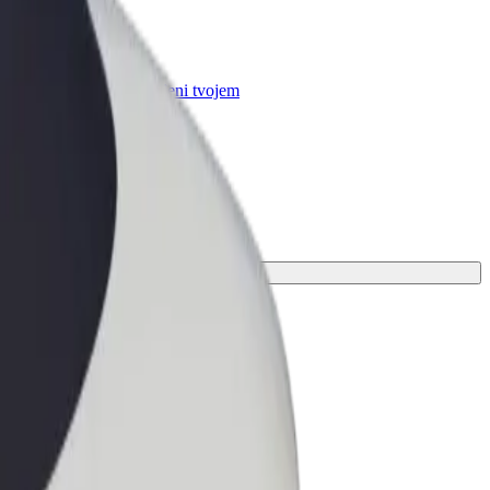
r Business
oizvodi i usluge prilagođeni tvojem
anju