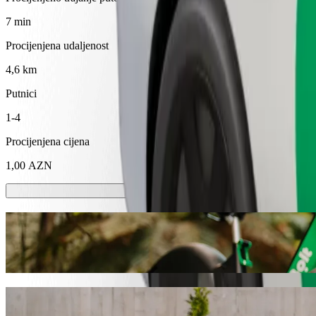
7 min
Procijenjena udaljenost
4,6 km
Putnici
1-4
Procijenjena cijena
1,00 AZN
Romobili ili e-bicikli
Kreći se po Gebele sa skuterima ili e-biciklima
Preuzmi aplikaciju Bolt
Dođi od Bazarstore do Qəbələ Asan Xidmət