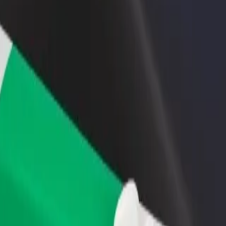
 restoran ili trgovinu
Registriraj se kao vlasnik flote
Bolt fo
ni više kupaca i povećaj
Dodaj svoju flotu na Bolt i povećaj
Bolt pr
du
zaradu
poslov
kəzi
Mərkəzi? Istraži naše usluge i pronađi savršenu za svoje putovanje.
Preuzmi aplikaciju