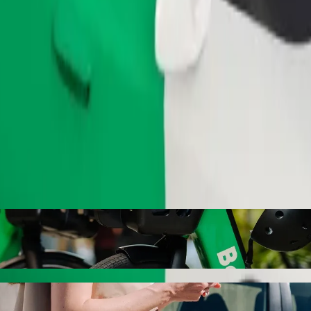
Zatraži vožnju
 Mərkəzi s Bolt vožnjom na zahtjev