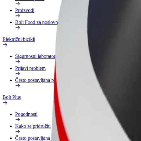
Proizvodi
Bolt Food za poslovne korisnike
Električni bicikli
Sigurnosni laboratorij
Prijavi problem
Često postavljana pitanja
Bolt Plus
Pogodnosti
Kako se pridružiti
Često postavljana pitanja