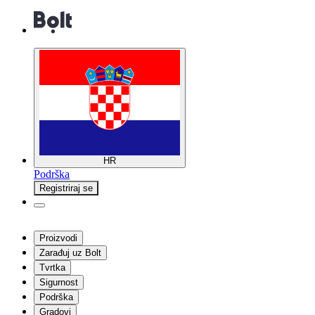
HR
Podrška
Registriraj se
Proizvodi
Zarađuj uz Bolt
Tvrtka
Sigurnost
Podrška
Gradovi