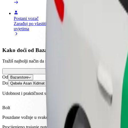
Postani vozač
Postani dostavljač
Dodaj
Zarađuj po vlastitim
Dostavljaj hranu i primaj tjedne
Doseg
uvjetima
isplate
zara
Kako doći od Bazarstore do Qəbələ Asan Xidmət Mər
Tražiš najbolji način da stigneš od Bazarstore do Qəbələ Asan Xidmət 
Od
Bazarstore
Do
Qəbələ Asan Xidmət Mərkəzi
Udobnost i praktičnost su nadohvat ruke!
Bolt
Pouzdane vožnje u svakodnevnim automobilima srednje veličine.
Procijenjeno trajanje putovanja