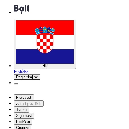
HR
Podrška
Registriraj se
Proizvodi
Zarađuj uz Bolt
Tvrtka
Sigurnost
Podrška
Gradovi