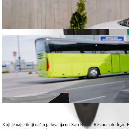
Dođi od Xarı Bülbül Restoran do İrşad Elec
Preporučujemo da odabereš Bolt vožnju na zahtjev ako tražiš najbolju 
AZN. Bez obzira na priliku, pronaći ćemo savršeno vozilo za tebe.
Preuzmi aplikaciju Bolt
Bolt usluge za dolazak od Xarı Bülbül Rest
Puno prtljage? Rezerviraj naše XL kombije za do 6 osoba.
Želiš stići u stilu? Isprobaj Boltove premium automobile.
Putuješ s djecom? Naruči vožnju prilagođenu djeci s pomoćnom s
Tvoj ljubimac ide s tobom? Isprobaj naše vožnje prilagođene kuć
Trebaš dodatnu pomoć? Naša kategorija pomoći nudi vozila prist
Povoljne vožnje? Uživaj u kompaktnim automobilima po nižoj cije
Preuzmi aplikaciju Bolt
Koji je najjeftiniji način putovanja od Xarı Bülbül Restoran do İrşad E