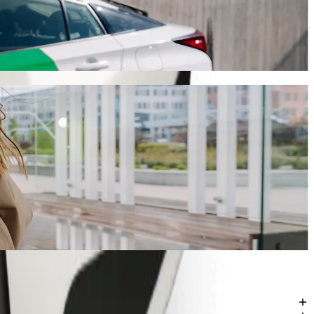
htjev
a, ovo putovanje će trajati oko 58 min i koštati otprilike 19,20 AZN