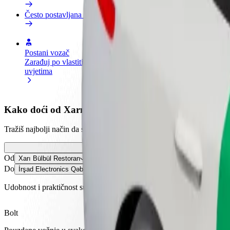
Često postavljana pitanja
Postani vozač
Postani dostavljač
Dodaj
Zarađuj po vlastitim
Dostavljaj hranu i primaj tjedne
Doseg
uvjetima
isplate
zara
Kako doći od Xarı Bülbül Restoran do İrşad Electroni
Tražiš najbolji način da stigneš od Xarı Bülbül Restoran do İrşad Elect
Od
Xarı Bülbül Restoran
Do
İrşad Electronics Qəbələ Filialı
Udobnost i praktičnost su nadohvat ruke!
Bolt