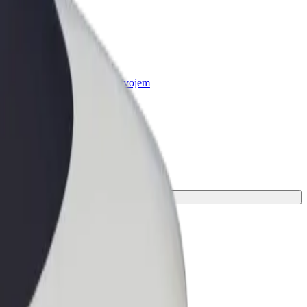
r Business
oizvodi i usluge prilagođeni tvojem
anju
utovanje.