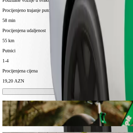
Pouzdane vožnje u svakodnevnim automobilima srednje veličine.
Procijenjeno trajanje putovanja
58 min
Procijenjena udaljenost
55 km
Putnici
1-4
Procijenjena cijena
19,20 AZN
Romobili ili e-bicikli
Kreći se po Gebele sa skuterima ili e-biciklima
Preuzmi aplikaciju Bolt