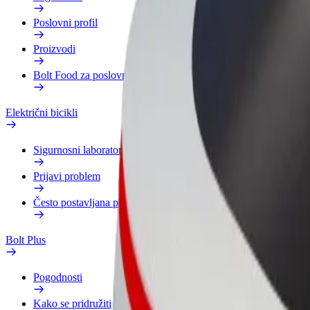
Poslovni profil
Proizvodi
Bolt Food za poslovne korisnike
Električni bicikli
Sigurnosni laboratorij
Prijavi problem
Često postavljana pitanja
Bolt Plus
Pogodnosti
Kako se pridružiti