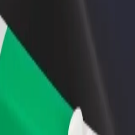
 restoran ili trgovinu
Registriraj se kao vlasnik flote
Bolt fo
ni više kupaca i povećaj
Dodaj svoju flotu na Bolt i povećaj
Bolt pr
du
zaradu
poslov
cs Qəbələ Filialı
ronics Qəbələ Filialı? Istraži naše usluge i pronađi savršenu za svoje p
Preuzmi aplikaciju