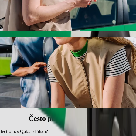
tronics Qəbələ Filialı s Bolt vožnjom na za
cijenu za dolazak do İrşad Electronics Qəbələ Filialı. Korištenjem Bolt
oran do İrşad Electronics Qəbələ Filialı
jedalicom.
nim ljubimcima.
upačna osobama u invalidskim kolicima.
ni uz Bolt.
Često postavljana pitanja
lectronics Qəbələ Filialı?