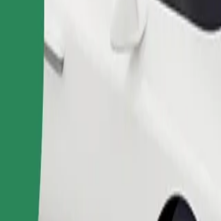
Zatraži vožnju
jecu od 2 do 6 godina (oko 10–30 kg). Kontaktiraj vozača za točne podat