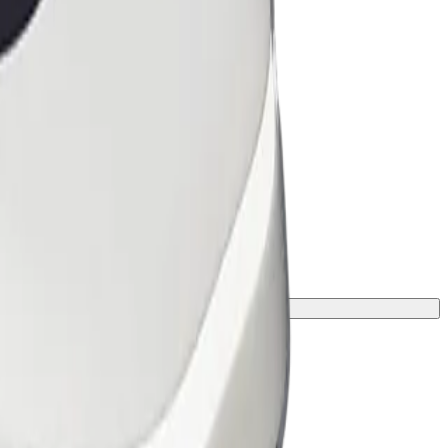
ke o dobi, težini i visini.