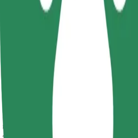
Pouzdane vožnje u svakodnevnim automobilima srednje veličine.
Procijenjeno trajanje putovanja
5 min
Procijenjena udaljenost
2,5 km
Putnici
1-4
Procijenjena cijena
3,90 €
Dječja autosjedalica
Dječja sjedalica sa sigurnosnim pojasem osigurava sigurnu vožnju za d
Procijenjeno trajanje putovanja
5 min