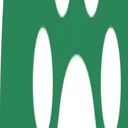
Često postavljana pitanja
Postani vozač
Postani dostavljač
Dodaj
Zarađuj po vlastitim
Dostavljaj hranu i primaj tjedne
Doseg
uvjetima
isplate
zara
Kako doći od Põhjakeskus do Raudteejaam
Tražiš najbolji način da stigneš od Põhjakeskus do Raudteejaam? Istra
Od
Põhjakeskus
Do
Raudteejaam
Udobnost i praktičnost su nadohvat ruke!
Bolt