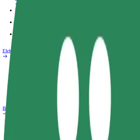
Poslovni profil
Proizvodi
Bolt Food za poslovne korisnike
Električni bicikli
Sigurnosni laboratorij
Prijavi problem
Često postavljana pitanja
Bolt Plus
Pogodnosti
Kako se pridružiti