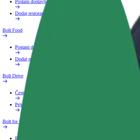
Postani dostavljač
Dodaj restoran ili trgovinu
Bolt Food
Postani dostavljač
Dodaj restoran ili trgovinu
Bolt Drive
Često postavljana pitanja
Prijavi vozilo
Bolt for Business
Pogodnosti