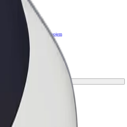
r Business
oizvodi i usluge prilagođeni tvojem
anju