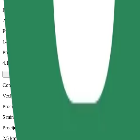
Procijenjena udaljenost
2,5 km
Putnici
1-3
Procijenjena cijena
4,10 €
Comfort
Veći automobili s više mjesta za noge i prtljagu
Procijenjeno trajanje putovanja
5 min
Procijenjena udaljenost
2,5 km