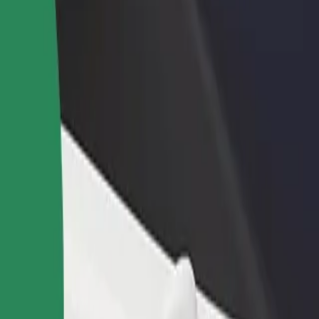
 restoran ili trgovinu
Registriraj se kao vlasnik flote
Bolt fo
ni više kupaca i povećaj
Dodaj svoju flotu na Bolt i povećaj
Bolt pr
du
zaradu
poslov
ži naše usluge i pronađi savršenu za svoje putovanje.
Preuzmi aplikaciju