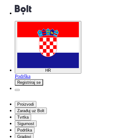
HR
Podrška
Registriraj se
Proizvodi
Zarađuj uz Bolt
Tvrtka
Sigurnost
Podrška
Gradovi