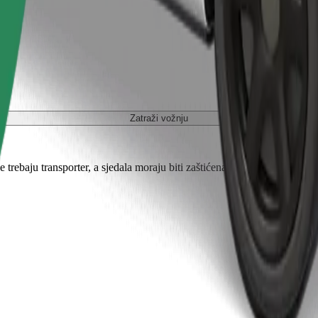
Zatraži vožnju
je trebaju transporter, a sjedala moraju biti zaštićena dekom ili podlogom