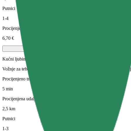
Putnici
1-4
Procijenjena cijena
6,70 €
Kućni ljubimci
Vožnje za tebe i tvog ljubimca. Psi moraju nositi brnjicu, male životin
Procijenjeno trajanje putovanja
5 min
Procijenjena udaljenost
2,5 km
Putnici
1-3