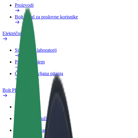
Proizvodi
Bolt Food za poslovne korisnike
Električni bicikli
Sigurnosni laboratorij
Prijavi problem
Često postavljana pitanja
Bolt Plus
Pogodnosti
Kako se pridružiti
Često postavljana pitanja