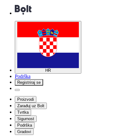
HR
Podrška
Registriraj se
Proizvodi
Zarađuj uz Bolt
Tvrtka
Sigurnost
Podrška
Gradovi