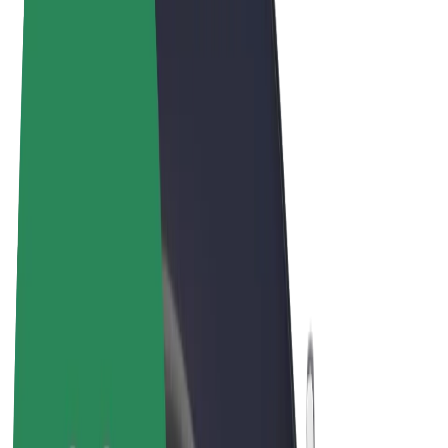
Uvjeti i odredbe
Privatnost
Kolačići
© 2026 Bolt Technology OÜ
Proizvodi
Vožnje
Romobili
Bolt Market
Bolt Food
Bolt Drive
Bolt for Business
Električni bicikli