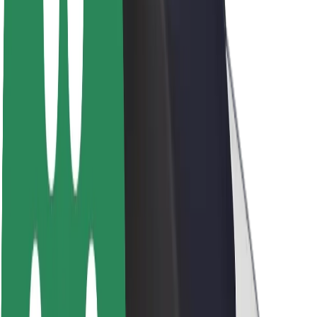
Održivost uz Bolt
Projekt nula
Blog
Novosti
Smjernice za brend
Misija
Odnosi s investitorima
Vodstvo
Brend
Mediji
Urban Fund
Sigurnost
Sigurnost korisnika