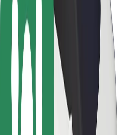
Sigurnost vozača
Sigurnost na romobilu
Sigurnosni laboratorij
Gradovi
Lokacije
Gradska rješenja
Zračne luke
Bolt stanice za punjenje
Podrška
Za korisnike
Za vozače
Za dostavljače