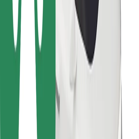
Bolt Food
Za vlasnike flota
Za restorane
Bolt for Business
Ostalo
Dobavljači
Uvjeti i odredbe
Kolačići
Sigurnost
Zatraži vožnju i putuj kroz nekoliko minuta!
Preuzmi aplikaciju Bolt
Pronađi svoje najdraže jelo!