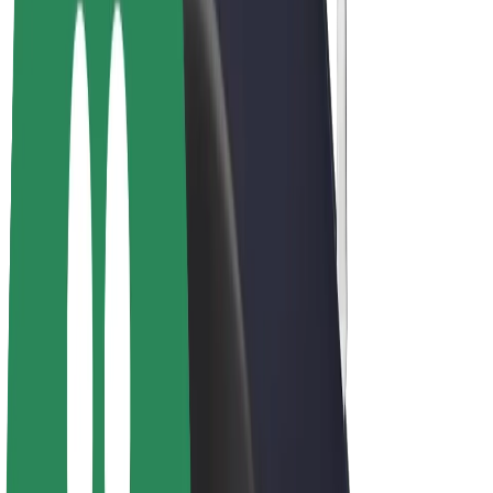
Bolt Plus
Zarađuj uz Bolt
Vozači
Zarada vozača
Dostavljači
Zarada dostavljača
Bolt Food trgovci
Flote
Franšize
Tvrtka
Karijere
O platformi Bolt