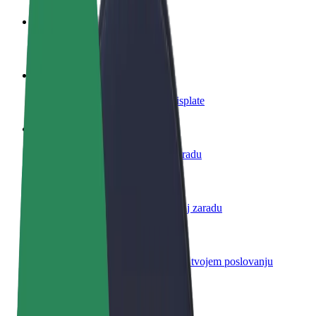
Postani vozač
Zarađuj po vlastitim uvjetima
Postani dostavljač
Dostavljaj hranu i primaj tjedne isplate
Dodaj restoran ili trgovinu
Dosegni više kupaca i povećaj zaradu
Registriraj se kao vlasnik flote
Dodaj svoju flotu na Bolt i povećaj zaradu
Bolt for Business
Bolt proizvodi i usluge prilagođeni tvojem poslovanju