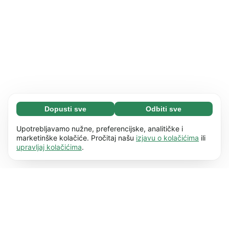
Dopusti sve
Odbiti sve
Neophodni (65)
Neophodni kolačići pomažu da naše web
Saznaj više
Upotrebljavamo nužne, preferencijske, analitičke i
mjesto bude upotrebljivo omogućujući osnovne
marketinške kolačiće. Pročitaj našu
izjavu o kolačićima
ili
upravljaj kolačićima
.
funkcije, kao što je npr. navigacija stranicom.
Preferencije (17)
Web stranica ne može pravilno funkcionirati
Preferencijski kolačići omogućuju našoj web
Saznaj više
bez ovih kolačića.
Saznajte više
stranici da zapamti informacije koje mijenjaju
način na koji se ponaša ili izgleda, npr. željeni
Statistike (63)
jezik ili regiju u kojoj se nalazite.
Saznajte više
Statistički kolačići pomažu nam razumjeti vašu
Saznaj više
interakciju s našom web stranicom anonimnim
prikupljanjem i prijavljivanjem