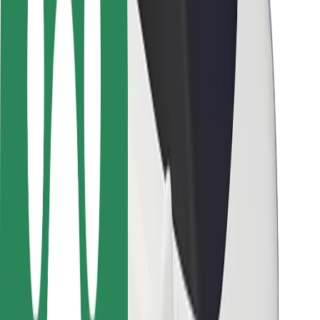
Sigurnost korisnika
Sigurnost vozača
Sigurnost na romobilu
Sigurnosni laboratorij
Gradovi
Lokacije
Gradska rješenja
Zračne luke
Bolt stanice za punjenje
Podrška
Za korisnike
Za vozače