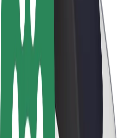
O platformi Bolt
Održivost uz Bolt
Projekt nula
Blog
Novosti
Smjernice za brend
Misija
Odnosi s investitorima
Vodstvo
Brend
Mediji
Urban Fund
Sigurnost