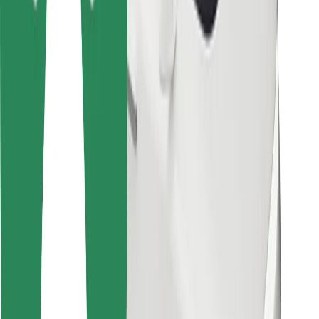
Za dostavljače
Bolt Food
Za vlasnike flota
Za restorane
Bolt for Business
Ostalo
Dobavljači
Uvjeti i odredbe
Kolačići
Sigurnost
Zatraži vožnju i putuj kroz nekoliko minuta!
Preuzmi aplikaciju Bolt