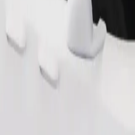
Zatraži vožnju