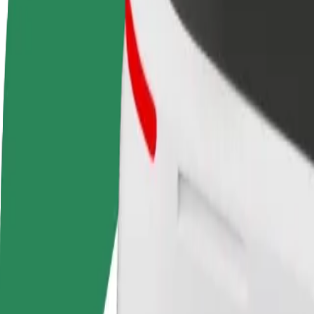
Često postavljana pitanja
Postani vozač
Postani dostavljač
Dodaj
Zarađuj po vlastitim
Dostavljaj hranu i primaj tjedne
Doseg
uvjetima
isplate
zara
Kako doći od M / s Didube do Varketili
Tražiš najbolji način da stigneš od M / s Didube do Varketili? Istraži 
Od
M / s Didube
Do
Varketili
Udobnost i praktičnost su nadohvat ruke!
Osnovno