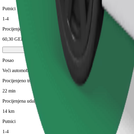
Putnici
1-4
Procijenjena cijena
60,30 GEL
Posao
Veći automobili s više mjesta za noge i prtljagu
Procijenjeno trajanje putovanja
22 min
Procijenjena udaljenost
14 km
Putnici
1-4