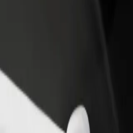
 restoran ili trgovinu
Registriraj se kao vlasnik flote
Bolt fo
ni više kupaca i povećaj
Dodaj svoju flotu na Bolt i povećaj
Bolt pr
du
zaradu
poslov
naše usluge i pronađi savršenu za svoje putovanje.
Preuzmi aplikaciju