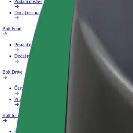
Postani dostavljač
Dodaj restoran ili trgovinu
Bolt Food
Postani dostavljač
Dodaj restoran ili trgovinu
Bolt Drive
Često postavljana pitanja
Prijavi vozilo
Bolt for Business
Pogodnosti