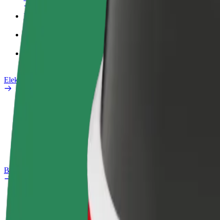
Poslovni profil
Proizvodi
Bolt Food za poslovne korisnike
Električni bicikli
Sigurnosni laboratorij
Prijavi problem
Često postavljana pitanja
Bolt Plus
Pogodnosti
Kako se pridružiti