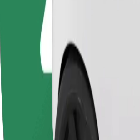
Povoljne vožnje u automobilima s osnovnom opremom
Procijenjeno trajanje putovanja
22 min
Procijenjena udaljenost
14 km
Putnici
1-3
Procijenjena cijena
15,30 GEL
Bolt
Pouzdane vožnje u svakodnevnim automobilima srednje veličine.
Procijenjeno trajanje putovanja
22 min