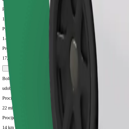
Procijenjena udaljenost
14 km
Putnici
1-4
Procijenjena cijena
17,80 GEL
Bolt Travel
udobne međugradske vožnje
Procijenjeno trajanje putovanja
22 min
Procijenjena udaljenost
14 km