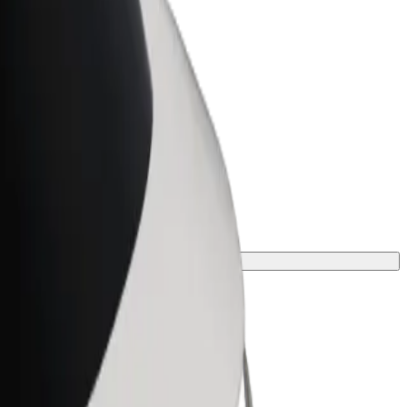
r Business
oizvodi i usluge prilagođeni tvojem
anju