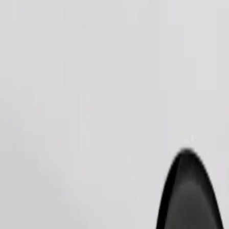
Zatraži vožnju