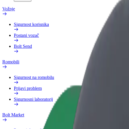
Vožnje
Sigurnost korisnika
Postani vozač
Bolt Send
Romobili
Sigurnost na romobilu
Prijavi problem
Sigurnosni laboratorij
Bolt Market