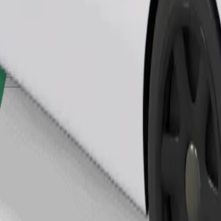
Zatraži vožnju