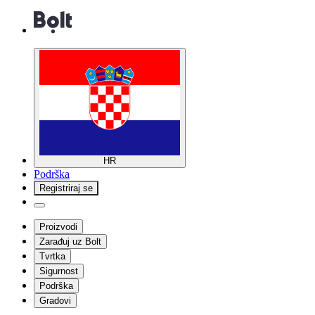
HR
Podrška
Registriraj se
Proizvodi
Zarađuj uz Bolt
Tvrtka
Sigurnost
Podrška
Gradovi