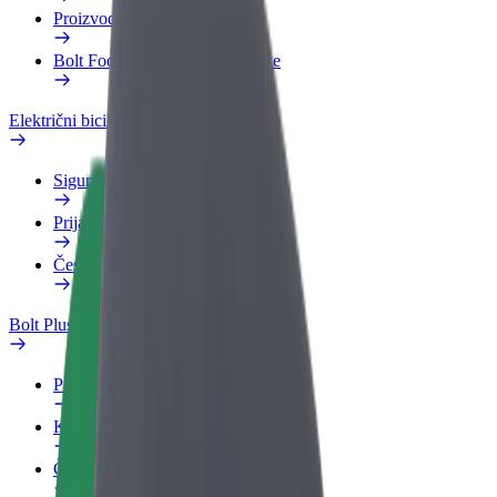
Proizvodi
Bolt Food za poslovne korisnike
Električni bicikli
Sigurnosni laboratorij
Prijavi problem
Često postavljana pitanja
Bolt Plus
Pogodnosti
Kako se pridružiti
Često postavljana pitanja