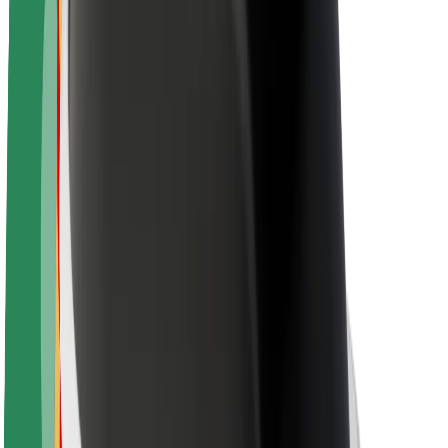
Održivost uz Bolt
Projekt nula
Blog
Novosti
Smjernice za brend
Misija
Odnosi s investitorima
Vodstvo
Brend
Mediji
Urban Fund
Sigurnost
Sigurnost korisnika