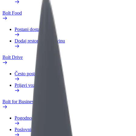
Bolt Food
Postani dostavljač
Dodaj restoran ili trgovinu
Bolt Drive
Često postavljana pitanja
Prijavi vozilo
Bolt for Business
Pogodnosti
Poslovni profil