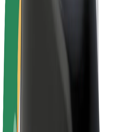
Bolt Plus
Zarađuj uz Bolt
Vozači
Zarada vozača
Dostavljači
Zarada dostavljača
Bolt Food trgovci
Flote
Franšize
Tvrtka
Karijere
O platformi Bolt