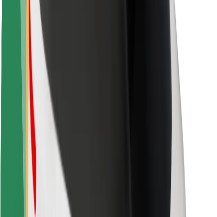
Sigurnost vozača
Sigurnost na romobilu
Sigurnosni laboratorij
Gradovi
Lokacije
Gradska rješenja
Zračne luke
Bolt stanice za punjenje
Podrška
Za korisnike
Za vozače
Za dostavljače