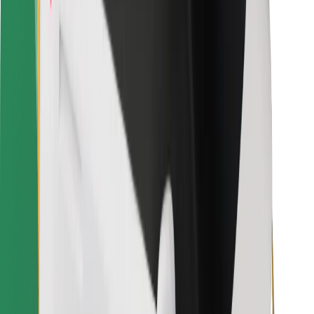
Bolt Food
Za vlasnike flota
Za restorane
Bolt for Business
Ostalo
Dobavljači
Uvjeti i odredbe
Kolačići
Sigurnost
Zatraži vožnju i putuj kroz nekoliko minuta!
Preuzmi aplikaciju Bolt
Pronađi svoje najdraže jelo!