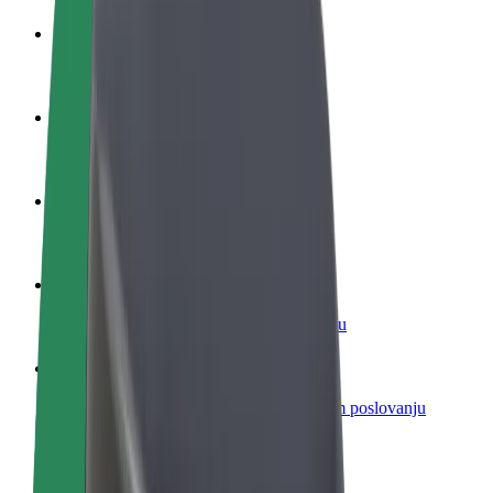
Postani vozač
Zarađuj po vlastitim uvjetima
Postani dostavljač
Dostavljaj hranu i primaj tjedne isplate
Dodaj restoran ili trgovinu
Dosegni više kupaca i povećaj zaradu
Registriraj se kao vlasnik flote
Dodaj svoju flotu na Bolt i povećaj zaradu
Bolt for Business
Bolt proizvodi i usluge prilagođeni tvojem poslovanju