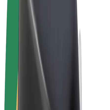
Uvjeti i odredbe
Privatnost
Kolačići
© 2026 Bolt Technology OÜ
Proizvodi
Vožnje
Romobili
Bolt Market
Bolt Food
Bolt Drive
Bolt for Business
Električni bicikli