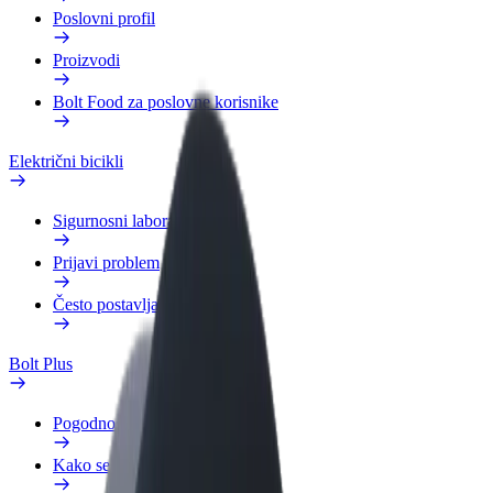
Poslovni profil
Proizvodi
Bolt Food za poslovne korisnike
Električni bicikli
Sigurnosni laboratorij
Prijavi problem
Često postavljana pitanja
Bolt Plus
Pogodnosti
Kako se pridružiti