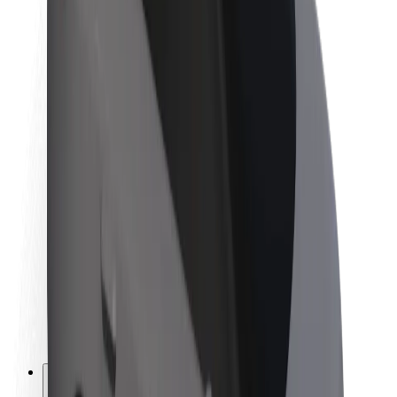
O platformi Bolt
Održivost uz Bolt
Projekt nula
Blog
Novosti
Smjernice za brend
Misija
Odnosi s investitorima
Vodstvo
Brend
Mediji
Urban Fund
Sigurnost