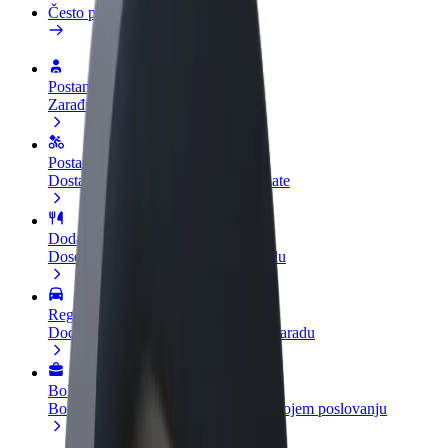
Često postavljana pitanja
Postani vozač
Zarađuj po vlastitim uvjetima
Postani dostavljač
Dostavljaj hranu i primaj tjedne isplate
Dodaj restoran ili trgovinu
Dosegni više kupaca i povećaj zaradu
Registriraj se kao vlasnik flote
Dodaj svoju flotu na Bolt i povećaj zaradu
Bolt for Business
Bolt proizvodi i usluge prilagođeni tvojem poslovanju