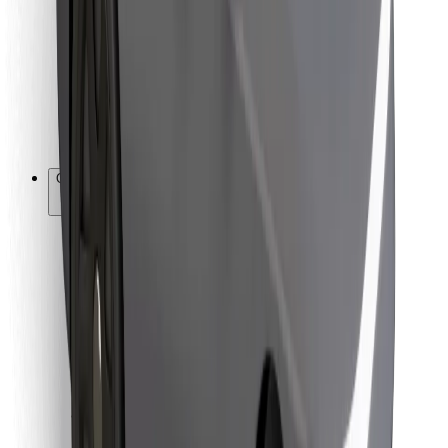
Za dostavljače
Bolt Food
Za vlasnike flota
Za restorane
Bolt for Business
Ostalo
Dobavljači
Uvjeti i odredbe
Kolačići
Sigurnost
Zatraži vožnju i putuj kroz nekoliko minuta!
Preuzmi aplikaciju Bolt