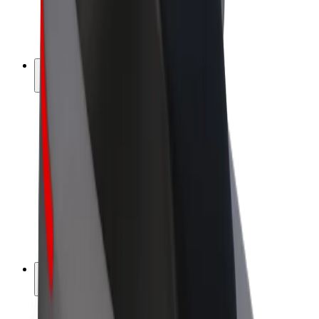
Električni bicikli
Bolt Plus
Zarađuj uz Bolt
Vozači
Zarada vozača
Dostavljači
Zarada dostavljača
Bolt Food trgovci
Flote
Franšize
Tvrtka
Karijere