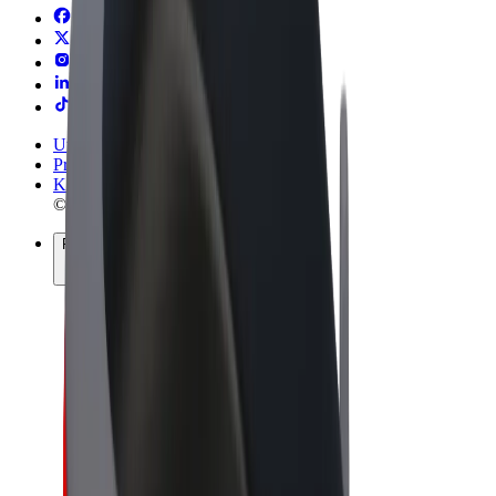
Uvjeti i odredbe
Privatnost
Kolačići
© 2026 Bolt Technology OÜ
Proizvodi
Vožnje
Romobili
Bolt Market
Bolt Food
Bolt Drive
Bolt for Business