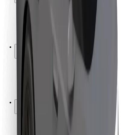
Sigurnost korisnika
Sigurnost vozača
Sigurnost na romobilu
Sigurnosni laboratorij
Gradovi
Lokacije
Gradska rješenja
Zračne luke
Bolt stanice za punjenje
Podrška
Za korisnike
Za vozače