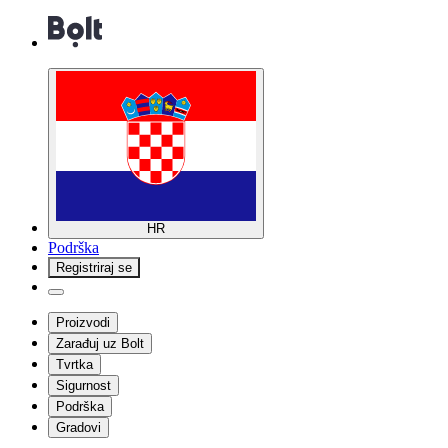
HR
Podrška
Registriraj se
Proizvodi
Zarađuj uz Bolt
Tvrtka
Sigurnost
Podrška
Gradovi