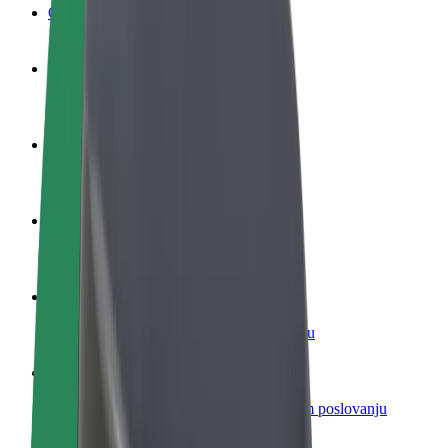
Često postavljana pitanja
Postani vozač
Zarađuj po vlastitim uvjetima
Postani dostavljač
Dostavljaj hranu i primaj tjedne isplate
Dodaj restoran ili trgovinu
Dosegni više kupaca i povećaj zaradu
Registriraj se kao vlasnik flote
Dodaj svoju flotu na Bolt i povećaj zaradu
Bolt for Business
Bolt proizvodi i usluge prilagođeni tvojem poslovanju