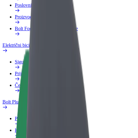
Poslovni profil
Proizvodi
Bolt Food za poslovne korisnike
Električni bicikli
Sigurnosni laboratorij
Prijavi problem
Često postavljana pitanja
Bolt Plus
Pogodnosti
Kako se pridružiti