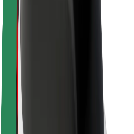
O platformi Bolt
Održivost uz Bolt
Projekt nula
Blog
Novosti
Smjernice za brend
Misija
Odnosi s investitorima
Vodstvo
Brend
Mediji
Urban Fund
Sigurnost