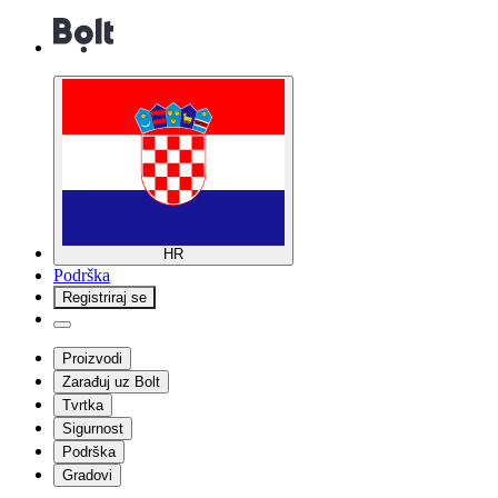
HR
Podrška
Registriraj se
Proizvodi
Zarađuj uz Bolt
Tvrtka
Sigurnost
Podrška
Gradovi