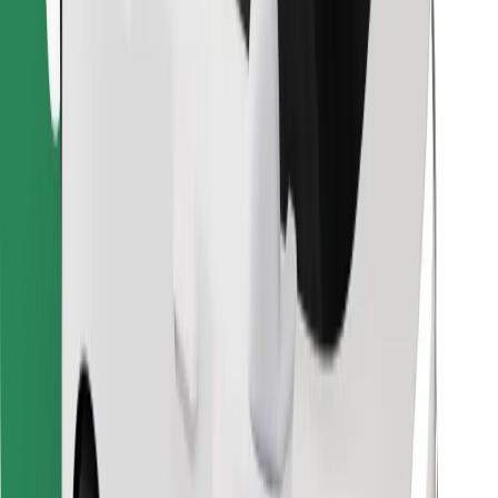
Pronađi svoje najdraže jelo!
Preuzmi aplikaciju Bolt Food