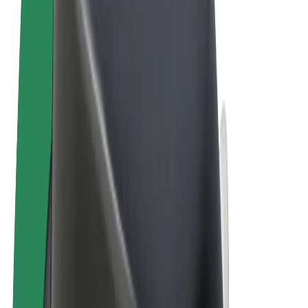
Uvjeti i odredbe
Privatnost
Kolačići
© 2026 Bolt Technology OÜ
Proizvodi
Vožnje
Romobili
Bolt Market
Bolt Food
Bolt Drive
Bolt for Business