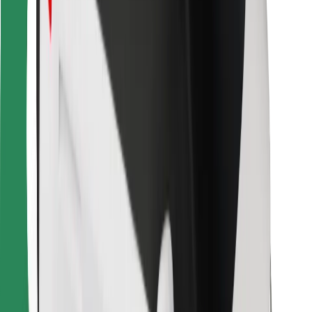
Za dostavljače
Bolt Food
Za vlasnike flota
Za restorane
Bolt for Business
Ostalo
Dobavljači
Uvjeti i odredbe
Kolačići
Sigurnost
Zatraži vožnju i putuj kroz nekoliko minuta!
Preuzmi aplikaciju Bolt