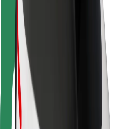
Sigurnost korisnika
Sigurnost vozača
Sigurnost na romobilu
Sigurnosni laboratorij
Gradovi
Lokacije
Gradska rješenja
Zračne luke
Bolt stanice za punjenje
Podrška
Za korisnike
Za vozače