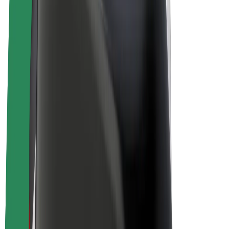
Električni bicikli
Bolt Plus
Zarađuj uz Bolt
Vozači
Zarada vozača
Dostavljači
Zarada dostavljača
Bolt Food trgovci
Flote
Franšize
Tvrtka
Karijere