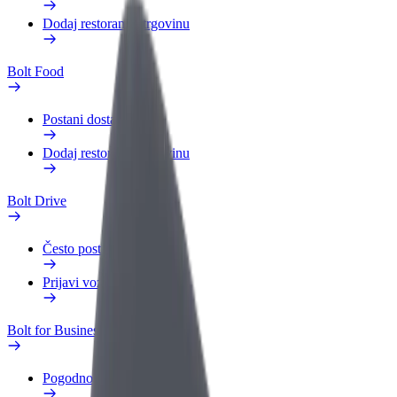
Dodaj restoran ili trgovinu
Bolt Food
Postani dostavljač
Dodaj restoran ili trgovinu
Bolt Drive
Često postavljana pitanja
Prijavi vozilo
Bolt for Business
Pogodnosti