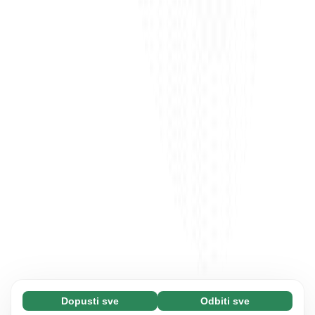
Dopusti sve
Odbiti sve
Neophodni (65)