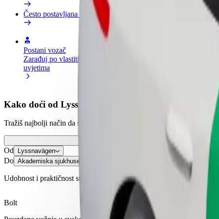
Često postavljana pitanja
Postani vozač
Postani dostavljač
Dodaj
Zarađuj po vlastitim
Dostavljaj hranu i primaj tjedne
Doseg
uvjetima
isplate
zara
Kako doći od Lyssnavägen do Akademiska sjukhuset
Tražiš najbolji način da stigneš od Lyssnavägen do Akademiska sjukhus
Od
Lyssnavägen
Do
Akademiska sjukhuset
Udobnost i praktičnost su nadohvat ruke!
Bolt