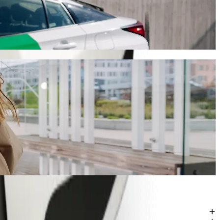
tovanje će trajati oko 12 min i koštati otprilike 186,80 SEK SEK.