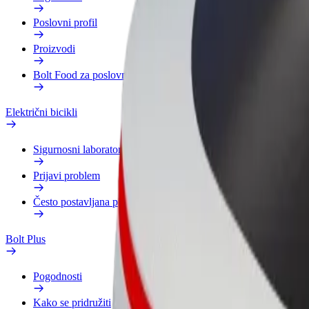
Poslovni profil
Proizvodi
Bolt Food za poslovne korisnike
Električni bicikli
Sigurnosni laboratorij
Prijavi problem
Često postavljana pitanja
Bolt Plus
Pogodnosti
Kako se pridružiti