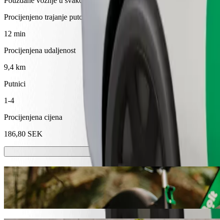
Pouzdane vožnje u svakodnevnim automobilima srednje veličine.
Procijenjeno trajanje putovanja
12 min
Procijenjena udaljenost
9,4 km
Putnici
1-4
Procijenjena cijena
186,80 SEK
Romobili ili e-bicikli
Kreći se po Uppsala sa skuterima ili e-biciklima
Preuzmi aplikaciju Bolt