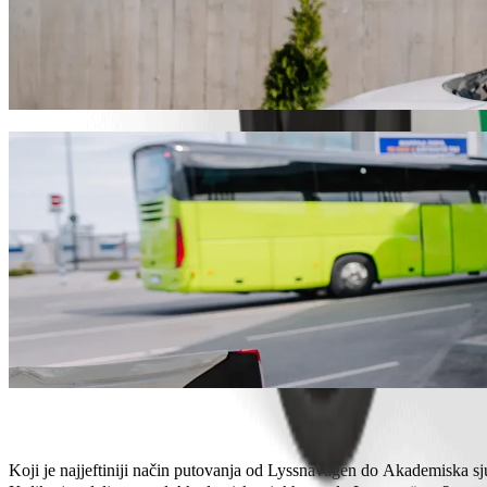
Dođi od Lyssnavägen do Akademiska sjukhu
Preporučujemo da odabereš Bolt vožnju na zahtjev ako tražiš najbolju
Bez obzira na priliku, pronaći ćemo savršeno vozilo za tebe.
Preuzmi aplikaciju Bolt
Bolt usluge za dolazak od Lyssnavägen do
Puno prtljage? Rezerviraj naše XL kombije za do 6 osoba.
Želiš stići u stilu? Isprobaj Boltove premium automobile.
Putuješ s djecom? Naruči vožnju prilagođenu djeci s pomoćnom s
Tvoj ljubimac ide s tobom? Isprobaj naše vožnje prilagođene kuć
Trebaš dodatnu pomoć? Naša kategorija pomoći nudi vozila prist
Povoljne vožnje? Uživaj u kompaktnim automobilima po nižoj cije
Preuzmi aplikaciju Bolt
Koji je najjeftiniji način putovanja od Lyssnavägen do Akademiska s