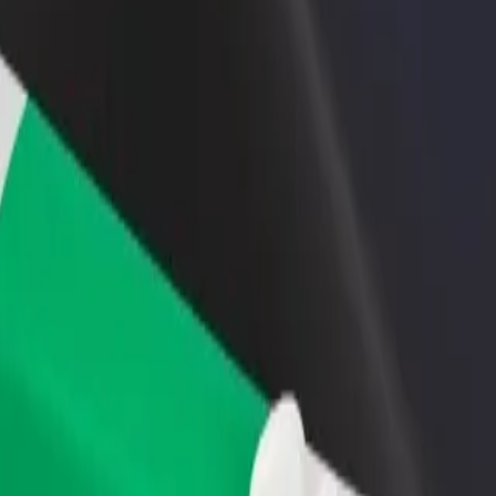
 restoran ili trgovinu
Registriraj se kao vlasnik flote
Bolt fo
ni više kupaca i povećaj
Dodaj svoju flotu na Bolt i povećaj
Bolt pr
du
zaradu
poslov
et? Istraži naše usluge i pronađi savršenu za svoje putovanje.
Preuzmi aplikaciju