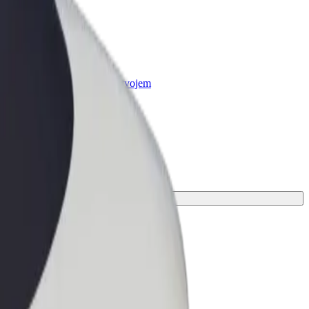
r Business
oizvodi i usluge prilagođeni tvojem
anju