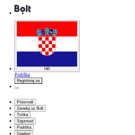
HR
Podrška
Registriraj se
Proizvodi
Zarađuj uz Bolt
Tvrtka
Sigurnost
Podrška
Gradovi