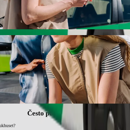
set s Bolt vožnjom na zahtjev
 cijenu za dolazak do Akademiska sjukhuset. Korištenjem Bolta, ovo pu
 Akademiska sjukhuset
jedalicom.
nim ljubimcima.
upačna osobama u invalidskim kolicima.
ni uz Bolt.
Često postavljana pitanja
jukhuset?