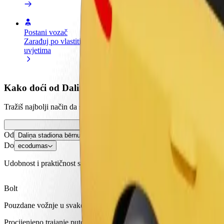
Postani vozač
Postani dostavljač
Dodaj
Zarađuj po vlastitim
Dostavljaj hranu i primaj tjedne
Doseg
uvjetima
isplate
zara
Kako doći od Daliņa stadiona bērnu rotaļlaukums d
Tražiš najbolji način da stigneš od Daliņa stadiona bērnu rotaļlaukum
Od
Daliņa stadiona bērnu rotaļlaukums
Do
ecodumas
Udobnost i praktičnost su nadohvat ruke!
Bolt
Pouzdane vožnje u svakodnevnim automobilima srednje veličine.
Procijenjeno trajanje putovanja