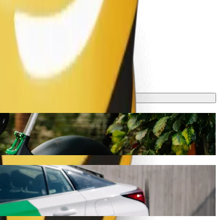
jati oko 5 min i koštati otprilike 2,80 € EUR. Bez obzira na priliku,