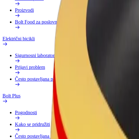
Proizvodi
Bolt Food za poslovne korisnike
Električni bicikli
Sigurnosni laboratorij
Prijavi problem
Često postavljana pitanja
Bolt Plus
Pogodnosti
Kako se pridružiti
Često postavljana pitanja