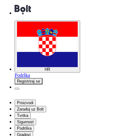
HR
Podrška
Registriraj se
Proizvodi
Zarađuj uz Bolt
Tvrtka
Sigurnost
Podrška
Gradovi