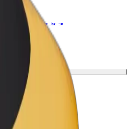
r Business
oizvodi i usluge prilagođeni tvojem
anju
e.