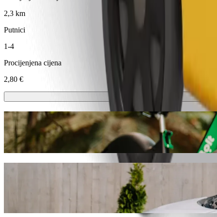
2,3 km
Putnici
1-4
Procijenjena cijena
2,80 €
Romobili ili e-bicikli
Kreći se po Valmiera sa skuterima ili e-biciklima
Preuzmi aplikaciju Bolt
Dođi od Daliņa stadiona bērnu rotaļlauku
Preporučujemo da odabereš Bolt vožnju na zahtjev ako tražiš najbolju 
pronaći ćemo savršeno vozilo za tebe.
Preuzmi aplikaciju Bolt