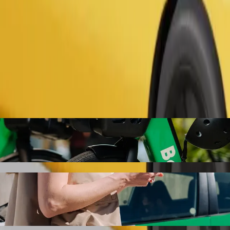
Zatraži vožnju
ms do ecodumas s Bolt vožnjom na zahtjev
cijenu za dolazak do ecodumas. Korištenjem Bolta, ovo putovanje će tra