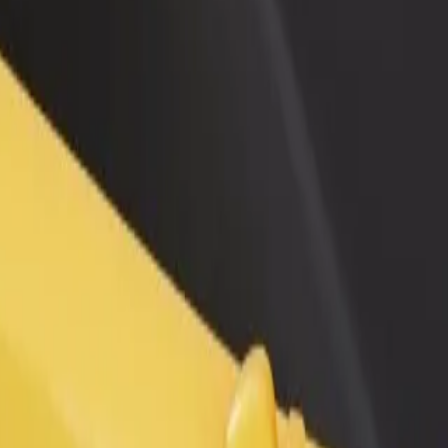
 restoran ili trgovinu
Registriraj se kao vlasnik flote
Bolt fo
ni više kupaca i povećaj
Dodaj svoju flotu na Bolt i povećaj
Bolt pr
du
zaradu
poslov
o ecodumas
s do ecodumas? Istraži naše usluge i pronađi savršenu za svoje putovanj
Preuzmi aplikaciju