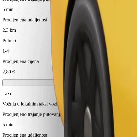
5 min
Procijenjena udaljenost
2,3 km
Putnici
1-4
Procijenjena cijena
2,80 €
Taxi
Vožnja u lokalnim taksi vozilima
Procijenjeno trajanje putovanja
5 min
Procijenjena udaljenost