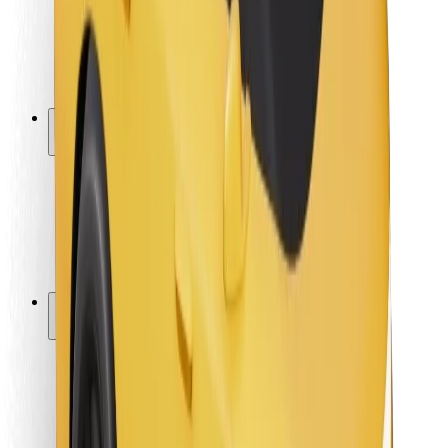
Sigurnost vozača
Sigurnost na romobilu
Sigurnosni laboratorij
Gradovi
Lokacije
Gradska rješenja
Zračne luke
Bolt stanice za punjenje
Podrška
Za korisnike
Za vozače
Za dostavljače