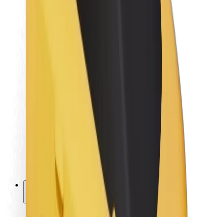
Održivost uz Bolt
Projekt nula
Blog
Novosti
Smjernice za brend
Misija
Odnosi s investitorima
Vodstvo
Brend
Mediji
Urban Fund
Sigurnost
Sigurnost korisnika