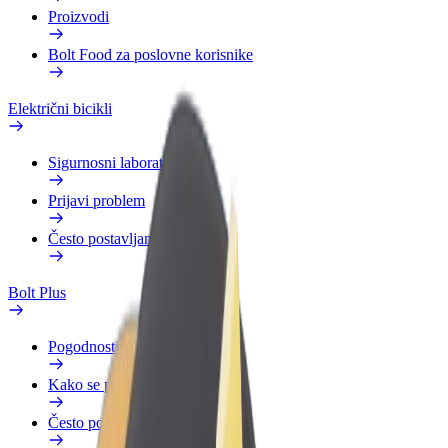
Proizvodi
Bolt Food za poslovne korisnike
Električni bicikli
Sigurnosni laboratorij
Prijavi problem
Često postavljana pitanja
Bolt Plus
Pogodnosti
Kako se pridružiti
Često postavljana pitanja