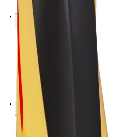
Bolt Plus
Zarađuj uz Bolt
Vozači
Zarada vozača
Dostavljači
Zarada dostavljača
Bolt Food trgovci
Flote
Franšize
Tvrtka
Karijere
O platformi Bolt