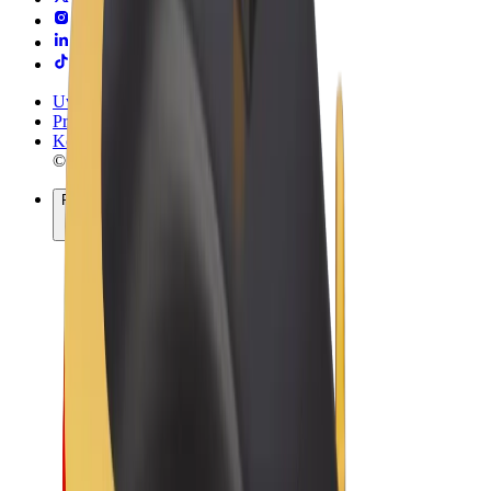
Uvjeti i odredbe
Privatnost
Kolačići
© 2026 Bolt Technology OÜ
Proizvodi
Vožnje
Romobili
Bolt Market
Bolt Food
Bolt Drive
Bolt for Business
Električni bicikli