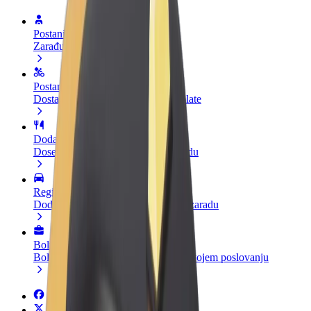
Postani vozač
Zarađuj po vlastitim uvjetima
Postani dostavljač
Dostavljaj hranu i primaj tjedne isplate
Dodaj restoran ili trgovinu
Dosegni više kupaca i povećaj zaradu
Registriraj se kao vlasnik flote
Dodaj svoju flotu na Bolt i povećaj zaradu
Bolt for Business
Bolt proizvodi i usluge prilagođeni tvojem poslovanju