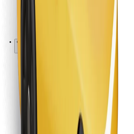
Bolt Food
Za vlasnike flota
Za restorane
Bolt for Business
Ostalo
Dobavljači
Uvjeti i odredbe
Kolačići
Sigurnost
Zatraži vožnju i putuj kroz nekoliko minuta!
Preuzmi aplikaciju Bolt
Pronađi svoje najdraže jelo!