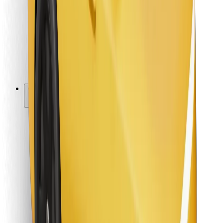
Za dostavljače
Bolt Food
Za vlasnike flota
Za restorane
Bolt for Business
Ostalo
Dobavljači
Uvjeti i odredbe
Kolačići
Sigurnost
Zatraži vožnju i putuj kroz nekoliko minuta!
Preuzmi aplikaciju Bolt