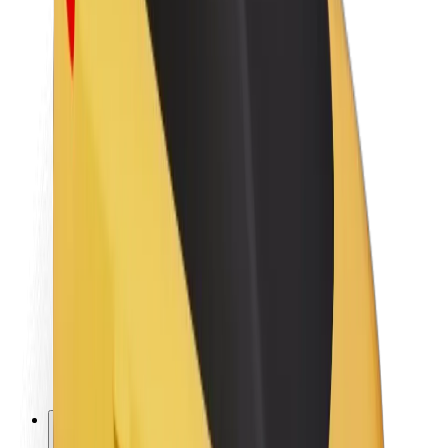
O platformi Bolt
Održivost uz Bolt
Projekt nula
Blog
Novosti
Smjernice za brend
Misija
Odnosi s investitorima
Vodstvo
Brend
Mediji
Urban Fund
Sigurnost