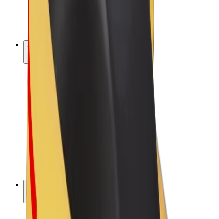
Električni bicikli
Bolt Plus
Zarađuj uz Bolt
Vozači
Zarada vozača
Dostavljači
Zarada dostavljača
Bolt Food trgovci
Flote
Franšize
Tvrtka
Karijere