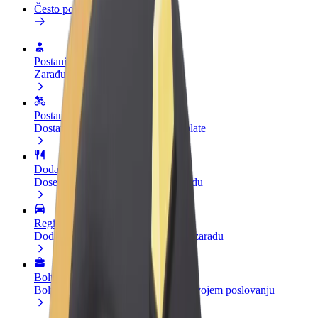
Često postavljana pitanja
Postani vozač
Zarađuj po vlastitim uvjetima
Postani dostavljač
Dostavljaj hranu i primaj tjedne isplate
Dodaj restoran ili trgovinu
Dosegni više kupaca i povećaj zaradu
Registriraj se kao vlasnik flote
Dodaj svoju flotu na Bolt i povećaj zaradu
Bolt for Business
Bolt proizvodi i usluge prilagođeni tvojem poslovanju