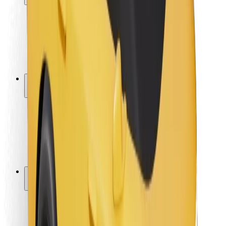
Sigurnost korisnika
Sigurnost vozača
Sigurnost na romobilu
Sigurnosni laboratorij
Gradovi
Lokacije
Gradska rješenja
Zračne luke
Bolt stanice za punjenje
Podrška
Za korisnike
Za vozače