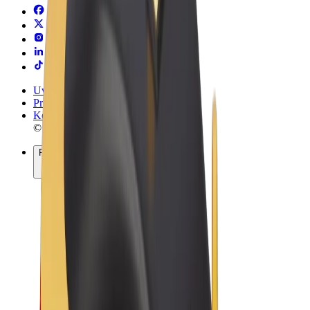
Uvjeti i odredbe
Privatnost
Kolačići
© 2026 Bolt Technology OÜ
Proizvodi
Vožnje
Romobili
Bolt Market
Bolt Food
Bolt Drive
Bolt for Business