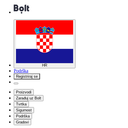
HR
Podrška
Registriraj se
Proizvodi
Zarađuj uz Bolt
Tvrtka
Sigurnost
Podrška
Gradovi