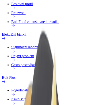
Poslovni profil
Proizvodi
Bolt Food za poslovne korisnike
Električni bicikli
Sigurnosni laboratorij
Prijavi problem
Često postavljana pitanja
Bolt Plus
Pogodnosti
Kako se pridružiti